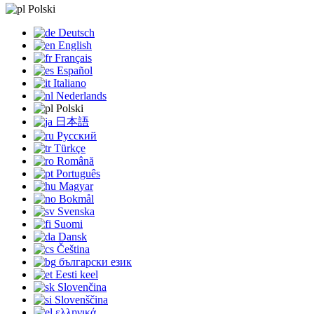
Polski
Deutsch
English
Français
Español
Italiano
Nederlands
Polski
日本語
Русский
Türkçe
Română
Português
Magyar
Bokmål
Svenska
Suomi
Dansk
Čeština
български език
Eesti keel
Slovenčina
Slovenščina
ελληνικά