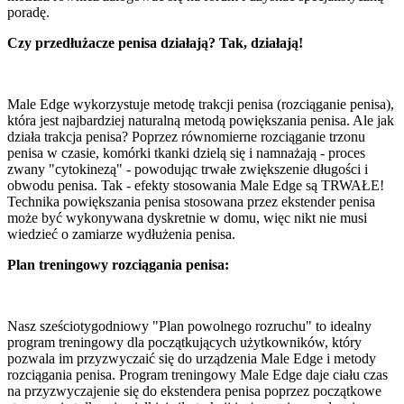
poradę.
Czy przedłużacze penisa działają? Tak, działają!
Male Edge wykorzystuje metodę trakcji penisa (rozciąganie penisa),
która jest najbardziej naturalną metodą powiększania penisa. Ale jak
działa trakcja penisa? Poprzez równomierne rozciąganie trzonu
penisa w czasie, komórki tkanki dzielą się i namnażają - proces
zwany "cytokinezą" - powodując trwałe zwiększenie długości i
obwodu penisa. Tak - efekty stosowania Male Edge są TRWAŁE!
Technika powiększania penisa stosowana przez ekstender penisa
może być wykonywana dyskretnie w domu, więc nikt nie musi
wiedzieć o zamiarze wydłużenia penisa.
Plan treningowy rozciągania penisa:
Nasz sześciotygodniowy "Plan powolnego rozruchu" to idealny
program treningowy dla początkujących użytkowników, który
pozwala im przyzwyczaić się do urządzenia Male Edge i metody
rozciągania penisa. Program treningowy Male Edge daje ciału czas
na przyzwyczajenie się do ekstendera penisa poprzez początkowe