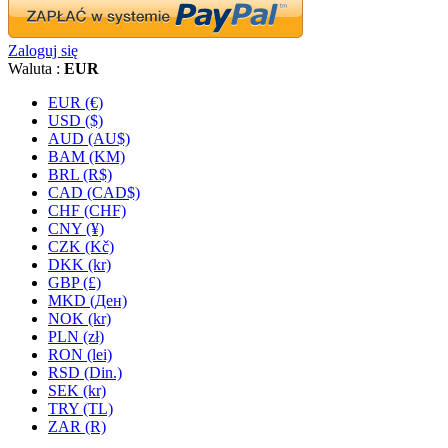
Zaloguj się
Waluta :
EUR
EUR (€)
USD ($)
AUD (AU$)
BAM (KM)
BRL (R$)
CAD (CAD$)
CHF (CHF)
CNY (¥)
CZK (Kč)
DKK (kr)
GBP (£)
MKD (Ден)
NOK (kr)
PLN (zł)
RON (lei)
RSD (Din.)
SEK (kr)
TRY (TL)
ZAR (R)