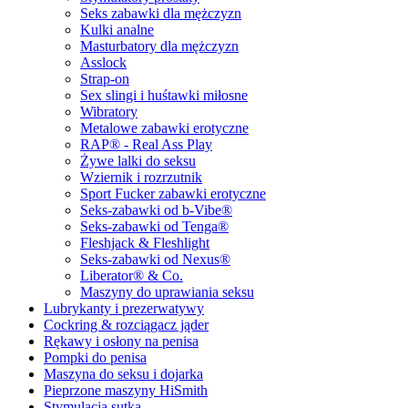
Seks zabawki dla mężczyzn
Kulki analne
Masturbatory dla mężczyzn
Asslock
Strap-on
Sex slingi i huśtawki miłosne
Wibratory
Metalowe zabawki erotyczne
RAP® - Real Ass Play
Żywe lalki do seksu
Wziernik i rozrzutnik
Sport Fucker zabawki erotyczne
Seks-zabawki od b-Vibe®
Seks-zabawki od Tenga®
Fleshjack & Fleshlight
Seks-zabawki od Nexus®
Liberator® & Co.
Maszyny do uprawiania seksu
Lubrykanty i prezerwatywy
Cockring & rozciągacz jąder
Rękawy i osłony na penisa
Pompki do penisa
Maszyna do seksu i dojarka
Pieprzone maszyny HiSmith
Stymulacja sutka