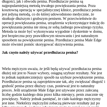
długości, jak i obwodu penisa. Przedłużacze penisa są
najpopularniejszą metodą trwałego powiększania penisa. Poza
kosztowną operacją w specjalistycznej klinice, przedłużacz penisa
jest jedyną metodą, co do której udowodniono medycznie, że
skutkuje dłuższym i grubszym penisem. W przeciwieństwie do
operacji powiększania penisa, urządzenia wykorzystujące trakcję do
powiększania penisa nie niosą ze sobą żadnego poważnego ryzyka.
Metoda ta może być wykonywana wygodnie i dyskretnie w domu,
jest bezpieczna przy prawidłowym stosowaniu i jest naturalnym
sposobem na powiększenie penisa. Przedłużacz penisa Male Edge
może również pomóc skorygować skrzywienia penisa.
Jak często należy używać przedłużacza penisa?
Wielu mężczyzn uważa, że jeśli będą używać przedłużacza penisa
dłużej niż jest to Nasze wybory, osiągną szybsze rezultaty. Nie jest
to jednak najskuteczniejszy sposób na szybsze powiększenie penisa.
Przedłużacze penisa są zaprojektowane tak, aby zwiększać długość i
grubość penisa przez dłuższy czas, ponieważ jest to naturalny
proces. Jeśli urządzenie Male Edge jest używane przez zalecaną
liczbę godzin każdego dnia przez kilka miesięcy, penis znacznie się
powiększy. Należy jednak pamiętać, że ciało każdego mężczyzny
jest inne. Niektórzy mężczyźni zobaczą pierwsze rezultaty już po