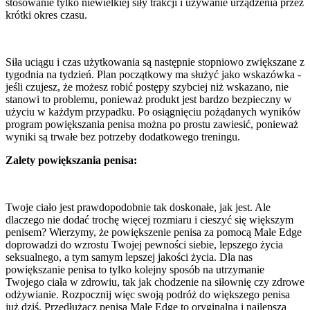
stosowanie tylko niewielkiej siły trakcji i używanie urządzenia przez
krótki okres czasu.
Siła uciągu i czas użytkowania są następnie stopniowo zwiększane z
tygodnia na tydzień. Plan początkowy ma służyć jako wskazówka -
jeśli czujesz, że możesz robić postępy szybciej niż wskazano, nie
stanowi to problemu, ponieważ produkt jest bardzo bezpieczny w
użyciu w każdym przypadku. Po osiągnięciu pożądanych wyników
program powiększania penisa można po prostu zawiesić, ponieważ
wyniki są trwałe bez potrzeby dodatkowego treningu.
Zalety powiększania penisa:
Twoje ciało jest prawdopodobnie tak doskonałe, jak jest. Ale
dlaczego nie dodać trochę więcej rozmiaru i cieszyć się większym
penisem? Wierzymy, że powiększenie penisa za pomocą Male Edge
doprowadzi do wzrostu Twojej pewności siebie, lepszego życia
seksualnego, a tym samym lepszej jakości życia. Dla nas
powiększanie penisa to tylko kolejny sposób na utrzymanie
Twojego ciała w zdrowiu, tak jak chodzenie na siłownię czy zdrowe
odżywianie. Rozpocznij więc swoją podróż do większego penisa
już dziś. Przedłużacz penisa Male Edge to oryginalna i najlepsza