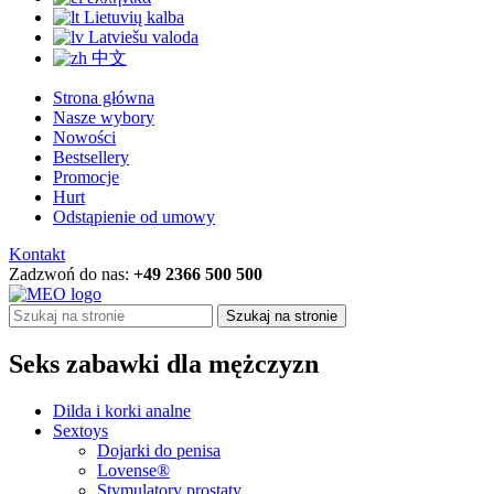
Lietuvių kalba
Latviešu valoda
中文
Strona główna
Nasze wybory
Nowości
Bestsellery
Promocje
Hurt
Odstąpienie od umowy
Kontakt
Zadzwoń do nas:
+49 2366 500 500
Szukaj na stronie
Seks zabawki dla mężczyzn
Dilda i korki analne
Sextoys
Dojarki do penisa
Lovense®
Stymulatory prostaty