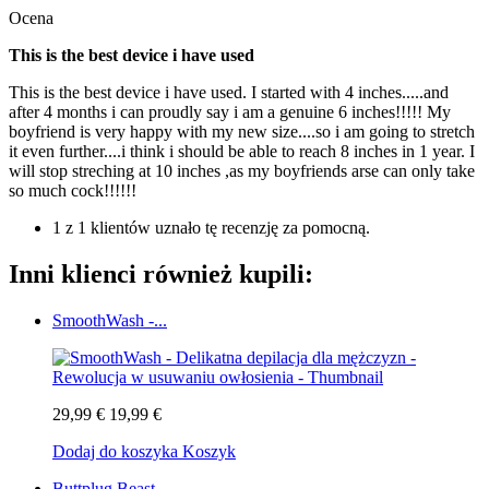
Ocena
This is the best device i have used
This is the best device i have used. I started with 4 inches.....and
after 4 months i can proudly say i am a genuine 6 inches!!!!! My
boyfriend is very happy with my new size....so i am going to stretch
it even further....i think i should be able to reach 8 inches in 1 year. I
will stop streching at 10 inches ,as my boyfriends arse can only take
so much cock!!!!!!
1 z 1 klientów uznało tę recenzję za pomocną.
Inni klienci również kupili:
SmoothWash -...
29,99 €
19,99 €
Dodaj do koszyka
Koszyk
Buttplug Beast -...