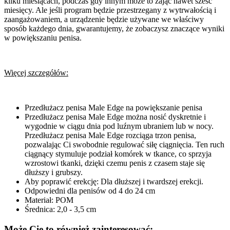
kilku miesiącach, podczas gdy innym może to zająć nawet sześć
miesięcy. Ale jeśli program będzie przestrzegany z wytrwałością i
zaangażowaniem, a urządzenie będzie używane we właściwy
sposób każdego dnia, gwarantujemy, że zobaczysz znaczące wyniki
w powiększaniu penisa.
Więcej szczegółów:
Przedłużacz penisa Male Edge na powiększanie penisa
Przedłużacz penisa Male Edge można nosić dyskretnie i
wygodnie w ciągu dnia pod luźnym ubraniem lub w nocy.
Przedłużacz penisa Male Edge rozciąga trzon penisa,
pozwalając Ci swobodnie regulować siłę ciągnięcia. Ten ruch
ciągnący stymuluje podział komórek w tkance, co sprzyja
wzrostowi tkanki, dzięki czemu penis z czasem staje się
dłuższy i grubszy.
Aby poprawić erekcję: Dla dłuższej i twardszej erekcji.
Odpowiedni dla penisów od 4 do 24 cm
Materiał: POM
Średnica: 2,0 - 3,5 cm
Może Cię to również zainteresować: