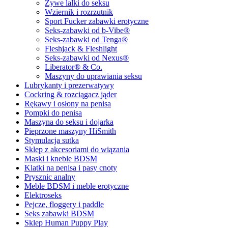
Żywe lalki do seksu
Wziernik i rozrzutnik
Sport Fucker zabawki erotyczne
Seks-zabawki od b-Vibe®
Seks-zabawki od Tenga®
Fleshjack & Fleshlight
Seks-zabawki od Nexus®
Liberator® & Co.
Maszyny do uprawiania seksu
Lubrykanty i prezerwatywy
Cockring & rozciągacz jąder
Rękawy i osłony na penisa
Pompki do penisa
Maszyna do seksu i dojarka
Pieprzone maszyny HiSmith
Stymulacja sutka
Sklep z akcesoriami do wiązania
Maski i kneble BDSM
Klatki na penisa i pasy cnoty
Prysznic analny
Meble BDSM i meble erotyczne
Elektroseks
Pejcze, floggery i paddle
Seks zabawki BDSM
Sklep Human Puppy Play