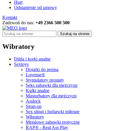
Hurt
Odstąpienie od umowy
Kontakt
Zadzwoń do nas:
+49 2366 500 500
Szukaj na stronie
Wibratory
Dilda i korki analne
Sextoys
Dojarki do penisa
Lovense®
Stymulatory prostaty
Seks zabawki dla mężczyzn
Kulki analne
Masturbatory dla mężczyzn
Asslock
Strap-on
Sex slingi i huśtawki miłosne
Wibratory
Metalowe zabawki erotyczne
RAP® - Real Ass Play