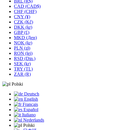
BRL (R$)
CAD (CAD$)
CHF (CHF)
CNY (¥)
CZK (Kč)
DKK (kr)
GBP (£)
MKD (Ден)
NOK (kr)
PLN (zł)
RON (lei)
RSD (Din.)
SEK (kr)
TRY (TL)
ZAR (R)
Polski
Deutsch
English
Français
Español
Italiano
Nederlands
Polski