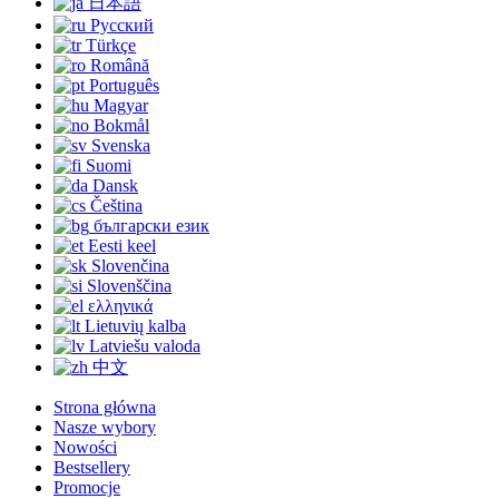
日本語
Русский
Türkçe
Română
Português
Magyar
Bokmål
Svenska
Suomi
Dansk
Čeština
български език
Eesti keel
Slovenčina
Slovenščina
ελληνικά
Lietuvių kalba
Latviešu valoda
中文
Strona główna
Nasze wybory
Nowości
Bestsellery
Promocje