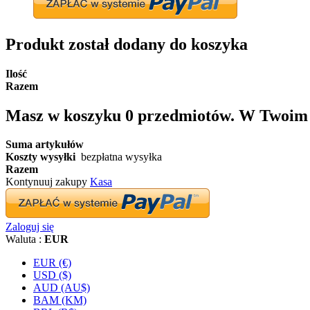
Produkt został dodany do koszyka
Ilość
Razem
Masz w koszyku
0
przedmiotów.
W Twoim k
Suma artykułów
Koszty wysyłki
bezpłatna wysyłka
Razem
Kontynuuj zakupy
Kasa
Zaloguj się
Waluta :
EUR
EUR (€)
USD ($)
AUD (AU$)
BAM (KM)