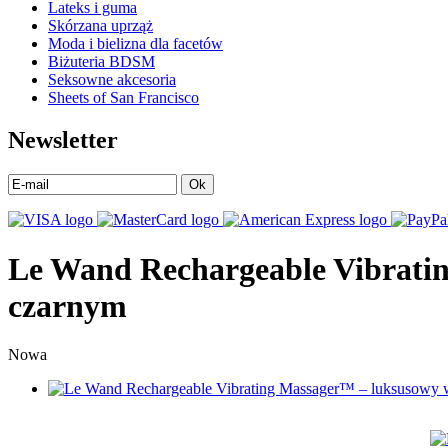
Lateks i guma
Skórzana uprząż
Moda i bielizna dla facetów
Biżuteria BDSM
Seksowne akcesoria
Sheets of San Francisco
Newsletter
Ok
Le Wand Rechargeable Vibratin
czarnym
Nowa