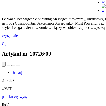
Le Wand Rechargeable Vibrating Massager™ to czarny, luksusowy, ł
nagrodą Cosmopolitan Sexcellence Award jako „Most Powerful Sex T
szyjce i eleganckiemu wzornictwu łączy w sobie dużą moc z wysoką
czytaj dalej...
Opis
Artykuł nr
10726/00
Drukuj
249,99 €
z VAT.
plus koszty wysyłki
Ilość