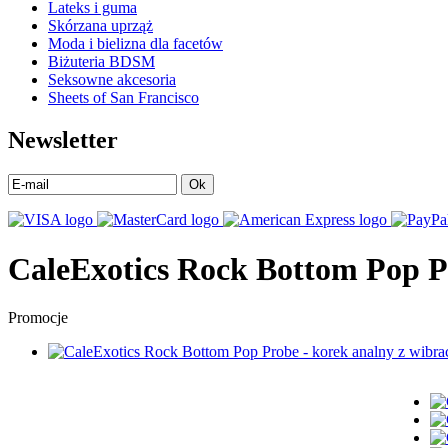
Lateks i guma
Skórzana uprząż
Moda i bielizna dla facetów
Biżuteria BDSM
Seksowne akcesoria
Sheets of San Francisco
Newsletter
Ok
CaleExotics Rock Bottom Pop P
Promocje