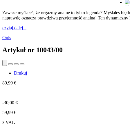
Zawsze myślałeś, że orgazmy analne to tylko legenda? Myślałeś błęd
naprawdę oznacza prawdziwa przyjemność analna! Ten dynamiczny kor
czytaj dalej...
Opis
Artykuł nr
10043/00
Drukuj
89,99 €
-30,00 €
59,99 €
z VAT.