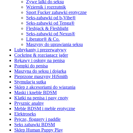
Żywe lalki do seksu
Wziernik i rozrzutnik
Sport Fucker zabawki erotyczne
Seks-zabawki od b-Vibe®
Seks-zabawki od Tenga®
Fleshjack & Fleshlight
Seks-zabawki od Nexus®
Liberator® & Co.
Maszyny do uprawiania seksu
Lubrykanty i prezerwatywy
Cockring & rozciągacz jąder
Rękawy i osłony na penisa
Pompki do penisa
Maszyna do seksu i dojarka
Pieprzone maszyny HiSmith
Stymulacja sutka
Sklep z akcesoriami do wiązania
Maski i kneble BDSM
Klatki na penisa i pasy cnoty
Prysznic analny
Meble BDSM i meble erotyczne
Elektroseks
Pejcze, floggery i paddle
Seks zabawki BDSM
Sklep Human Puppy Play