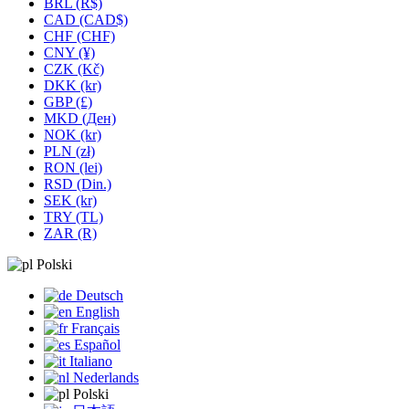
BRL (R$)
CAD (CAD$)
CHF (CHF)
CNY (¥)
CZK (Kč)
DKK (kr)
GBP (£)
MKD (Ден)
NOK (kr)
PLN (zł)
RON (lei)
RSD (Din.)
SEK (kr)
TRY (TL)
ZAR (R)
Polski
Deutsch
English
Français
Español
Italiano
Nederlands
Polski