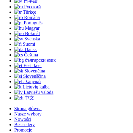
日本語
Русский
Türkçe
Română
Português
Magyar
Bokmål
Svenska
Suomi
Dansk
Čeština
български език
Eesti keel
Slovenčina
Slovenščina
ελληνικά
Lietuvių kalba
Latviešu valoda
中文
Strona główna
Nasze wybory
Nowości
Bestsellery
Promocje