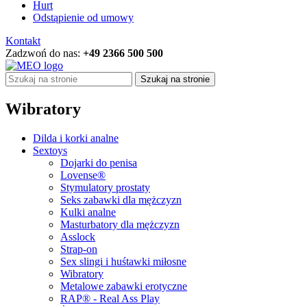
Hurt
Odstąpienie od umowy
Kontakt
Zadzwoń do nas:
+49 2366 500 500
Szukaj na stronie
Wibratory
Dilda i korki analne
Sextoys
Dojarki do penisa
Lovense®
Stymulatory prostaty
Seks zabawki dla mężczyzn
Kulki analne
Masturbatory dla mężczyzn
Asslock
Strap-on
Sex slingi i huśtawki miłosne
Wibratory
Metalowe zabawki erotyczne
RAP® - Real Ass Play