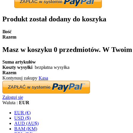
Produkt został dodany do koszyka
Ilość
Razem
Masz w koszyku
0
przedmiotów.
W Twoim k
Suma artykułów
Koszty wysyłki
bezpłatna wysyłka
Razem
Kontynuuj zakupy
Kasa
Zaloguj się
Waluta :
EUR
EUR (€)
USD ($)
AUD (AU$)
BAM (KM)