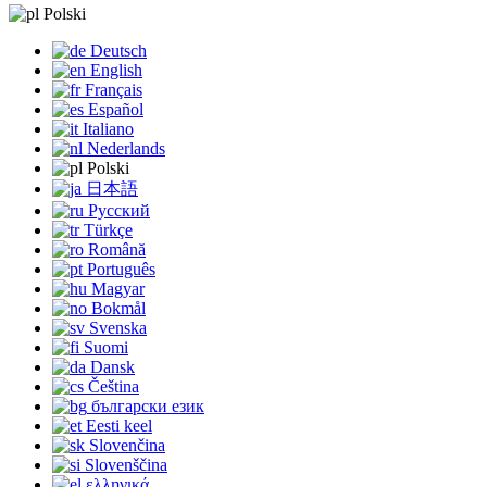
Polski
Deutsch
English
Français
Español
Italiano
Nederlands
Polski
日本語
Русский
Türkçe
Română
Português
Magyar
Bokmål
Svenska
Suomi
Dansk
Čeština
български език
Eesti keel
Slovenčina
Slovenščina
ελληνικά