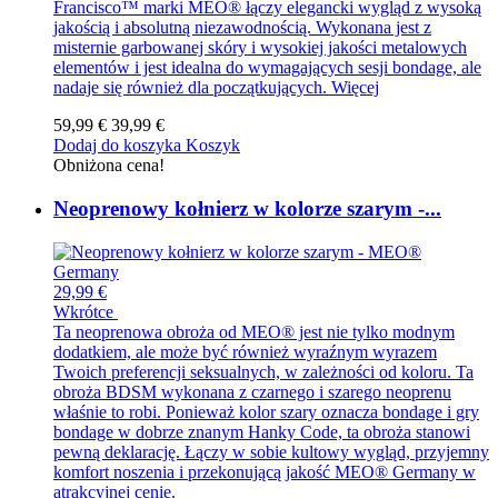
Francisco™ marki MEO® łączy elegancki wygląd z wysoką
jakością i absolutną niezawodnością. Wykonana jest z
misternie garbowanej skóry i wysokiej jakości metalowych
elementów i jest idealna do wymagających sesji bondage, ale
nadaje się również dla początkujących.
Więcej
59,99 €
39,99 €
Dodaj do koszyka
Koszyk
Obniżona cena!
Neoprenowy kołnierz w kolorze szarym -...
29,99 €
Wkrótce
Ta neoprenowa obroża od MEO® jest nie tylko modnym
dodatkiem, ale może być również wyraźnym wyrazem
Twoich preferencji seksualnych, w zależności od koloru. Ta
obroża BDSM wykonana z czarnego i szarego neoprenu
właśnie to robi. Ponieważ kolor szary oznacza bondage i gry
bondage w dobrze znanym Hanky Code, ta obroża stanowi
pewną deklarację. Łączy w sobie kultowy wygląd, przyjemny
komfort noszenia i przekonującą jakość MEO® Germany w
atrakcyjnej cenie.