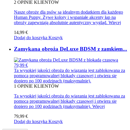
2
OPINIE KLIENTÓW
Nasze obroże dla psów są idealnym dodatkiem dla każdego
Human Puppy. Żywe kolory i wspaniałe akcenty łap na
obroży zapewniają absolutnie autentyczny wygląd.
Więcej
14,99 €
Dodaj do koszyka
Koszyk
Zamykana obroża DeLuxe BDSM z zamkiem...
79,99 €
Ta wysokiej jakości obroża do wiązania jest zablokowana za
pomocą programowalnej blokady czasowej i otwiera się
dopiero po 100 godzinach (maksymalnie).
1
OPINIE KLIENTÓW
Ta wysokiej jakości obroża do wiązania jest zablokowana za
pomocą programowalnej blokady czasowej i otwiera się
dopiero po 100 godzinach (maksymalnie).
Więcej
79,99 €
Dodaj do koszyka
Koszyk