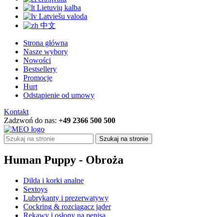
Lietuvių kalba
Latviešu valoda
中文
Strona główna
Nasze wybory
Nowości
Bestsellery
Promocje
Hurt
Odstąpienie od umowy
Kontakt
Zadzwoń do nas:
+49 2366 500 500
Szukaj na stronie
Human Puppy - Obroża
Dilda i korki analne
Sextoys
Lubrykanty i prezerwatywy
Cockring & rozciągacz jąder
Rękawy i osłony na penisa