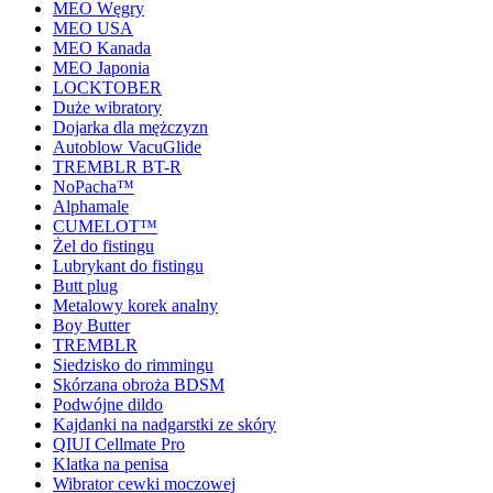
MEO Węgry
MEO USA
MEO Kanada
MEO Japonia
LOCKTOBER
Duże wibratory
Dojarka dla mężczyzn
Autoblow VacuGlide
TREMBLR BT-R
NoPacha™
Alphamale
CUMELOT™
Żel do fistingu
Lubrykant do fistingu
Butt plug
Metalowy korek analny
Boy Butter
TREMBLR
Siedzisko do rimmingu
Skórzana obroża BDSM
Podwójne dildo
Kajdanki na nadgarstki ze skóry
QIUI Cellmate Pro
Klatka na penisa
Wibrator cewki moczowej