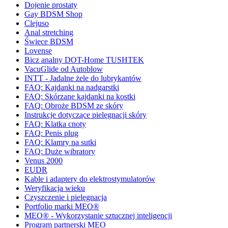
Dojenie prostaty
Gay BDSM Shop
Clejuso
Anal stretching
Świece BDSM
Lovense
Bicz analny DOT-Home TUSHTEK
VacuGlide od Autoblow
INTT - Jadalne żele do lubrykantów
FAQ: Kajdanki na nadgarstki
FAQ: Skórzane kajdanki na kostki
FAQ: Obroże BDSM ze skóry
Instrukcje dotyczące pielęgnacji skóry
FAQ: Klatka cnoty
FAQ: Penis plug
FAQ: Klamry na sutki
FAQ: Duże wibratory
Venus 2000
EUDR
Kable i adaptery do elektrostymulatorów
Weryfikacja wieku
Czyszczenie i pielęgnacja
Portfolio marki MEO®
MEO® - Wykorzystanie sztucznej inteligencji
Program partnerski MEO