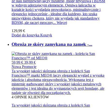
ze stali nierdzewnej łączy biżuterię, modę fetyszową i BDSM
w jednym uderzającym elemencie. Ogniwa łańcucha w
kształcie kości wyglądają prowokująco, minimalistycznie i
elegancko jednocześnie - idealne dla każdego, kto szuka
niezwykłego chokera, który nie wygląda jak standardowy
BDSM, ale raczej mroczny...
Więcej
129,99 €
Dodaj do koszyka
Koszyk
Obroża ze skóry zamykana na zamek -...
59,99 €
39,99 €
Nowa
Promocje
Ta wysokiej jakości skórzana obroża z kolekcji San
Francisco™ marki MEO® łączy elegancki wygląd z wysoką
jakością i absolutną niezawodnością. Wykonana jest z
misternie garbowanej skóry i wysokiej jakości metalowych
elementów i jest idealna do wymagających sesji bondage, ale
nadaje się również dla początkujących.
4
OPINIE KLIENTÓW
Ta wysokiej jakości skórzana obroża z kolekcji San