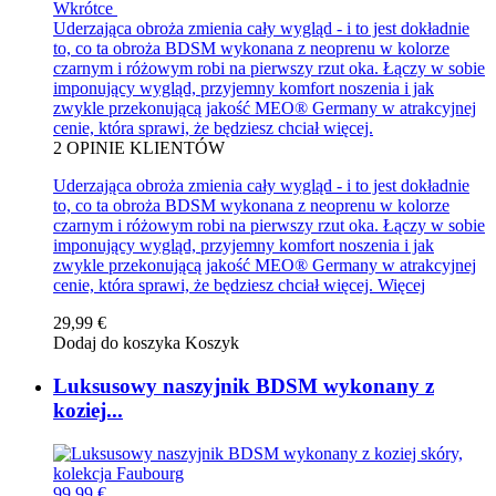
Wkrótce
Uderzająca obroża zmienia cały wygląd - i to jest dokładnie
to, co ta obroża BDSM wykonana z neoprenu w kolorze
czarnym i różowym robi na pierwszy rzut oka. Łączy w sobie
imponujący wygląd, przyjemny komfort noszenia i jak
zwykle przekonującą jakość MEO® Germany w atrakcyjnej
cenie, która sprawi, że będziesz chciał więcej.
2
OPINIE KLIENTÓW
Uderzająca obroża zmienia cały wygląd - i to jest dokładnie
to, co ta obroża BDSM wykonana z neoprenu w kolorze
czarnym i różowym robi na pierwszy rzut oka. Łączy w sobie
imponujący wygląd, przyjemny komfort noszenia i jak
zwykle przekonującą jakość MEO® Germany w atrakcyjnej
cenie, która sprawi, że będziesz chciał więcej.
Więcej
29,99 €
Dodaj do koszyka
Koszyk
Luksusowy naszyjnik BDSM wykonany z
koziej...
99,99 €