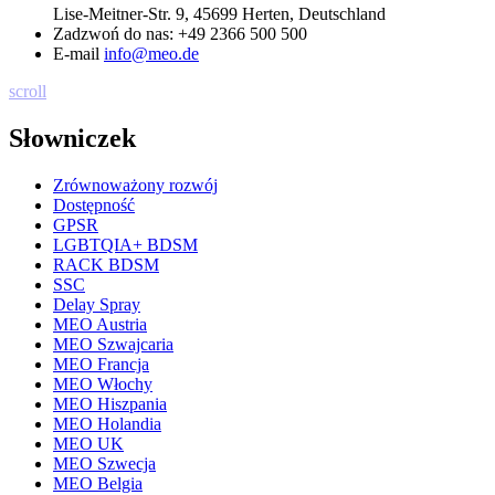
Lise-Meitner-Str. 9, 45699 Herten, Deutschland
Zadzwoń do nas:
+49 2366 500 500
E-mail
info@meo.de
scroll
Słowniczek
Zrównoważony rozwój
Dostępność
GPSR
LGBTQIA+ BDSM
RACK BDSM
SSC
Delay Spray
MEO Austria
MEO Szwajcaria
MEO Francja
MEO Włochy
MEO Hiszpania
MEO Holandia
MEO UK
MEO Szwecja
MEO Belgia