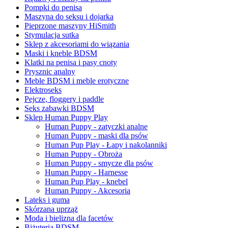
Pompki do penisa
Maszyna do seksu i dojarka
Pieprzone maszyny HiSmith
Stymulacja sutka
Sklep z akcesoriami do wiązania
Maski i kneble BDSM
Klatki na penisa i pasy cnoty
Prysznic analny
Meble BDSM i meble erotyczne
Elektroseks
Pejcze, floggery i paddle
Seks zabawki BDSM
Sklep Human Puppy Play
Human Puppy - zatyczki analne
Human Puppy - maski dla psów
Human Pup Play - Łapy i nakolanniki
Human Puppy - Obroża
Human Puppy - smycze dla psów
Human Puppy - Harnesse
Human Pup Play - knebel
Human Puppy - Akcesoria
Lateks i guma
Skórzana uprząż
Moda i bielizna dla facetów
Biżuteria BDSM