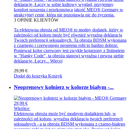
deklarację. Łączy w sobie kultowy wygląd, przyjemny
komfort noszenia i przekonującą jakość MEO® Germany w
atrakcyjnej cenie, która nie pozostawia nic do życzenia.
3
OPINIE KLIENTÓW
Ta efektowna obroża od MEO® to modny dodatek, który w
zależności od koloru może być również wyraźną deklaracją
Twoich preferencji seksualnych. Ta obroża BDSM wykonana
z czarnego i czerwonego neoprenu robi to bardzo dobrze.
Ponieważ kolor czerwony jest zwykle kojarzony z fistingiem
w "Hanky Code", ta obroża stanowi wyraźną i pewną siebie
deklarację. Łączy...
Więcej
29,99 €
Dodaj do koszyka
Koszyk
Neoprenowy kołnierz w kolorze białym -...
29,99 €
Wkrótce
Efektowna obroża może być modnym dodatkiem lub, w
zależności od koloru, wyraźną deklaracją twoich preferencji
seksualnych - a ta obroża BDSM wykonana z czarno-białego