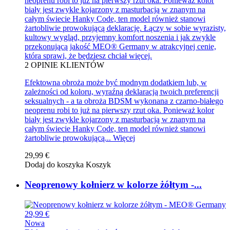
neoprenu robi to już na pierwszy rzut oka. Ponieważ kolor
biały jest zwykle kojarzony z masturbacją w znanym na
całym świecie Hanky Code, ten model również stanowi
żartobliwie prowokującą deklarację. Łączy w sobie wyrazisty,
kultowy wygląd, przyjemny komfort noszenia i jak zwykle
przekonującą jakość MEO® Germany w atrakcyjnej cenie,
która sprawi, że będziesz chciał więcej.
2
OPINIE KLIENTÓW
Efektowna obroża może być modnym dodatkiem lub, w
zależności od koloru, wyraźną deklaracją twoich preferencji
seksualnych - a ta obroża BDSM wykonana z czarno-białego
neoprenu robi to już na pierwszy rzut oka. Ponieważ kolor
biały jest zwykle kojarzony z masturbacją w znanym na
całym świecie Hanky Code, ten model również stanowi
żartobliwie prowokującą...
Więcej
29,99 €
Dodaj do koszyka
Koszyk
Neoprenowy kołnierz w kolorze żółtym -...
29,99 €
Nowa