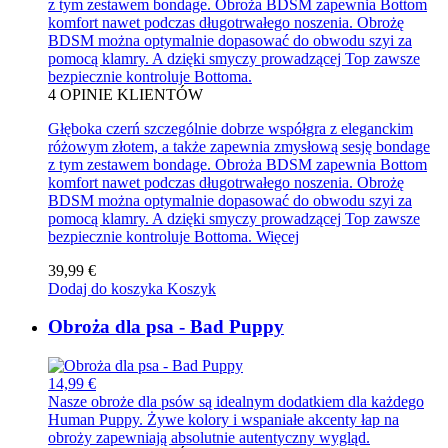
z tym zestawem bondage. Obroża BDSM zapewnia Bottom
komfort nawet podczas długotrwałego noszenia. Obrożę
BDSM można optymalnie dopasować do obwodu szyi za
pomocą klamry. A dzięki smyczy prowadzącej Top zawsze
bezpiecznie kontroluje Bottoma.
4
OPINIE KLIENTÓW
Głęboka czerń szczególnie dobrze współgra z eleganckim
różowym złotem, a także zapewnia zmysłową sesję bondage
z tym zestawem bondage. Obroża BDSM zapewnia Bottom
komfort nawet podczas długotrwałego noszenia. Obrożę
BDSM można optymalnie dopasować do obwodu szyi za
pomocą klamry. A dzięki smyczy prowadzącej Top zawsze
bezpiecznie kontroluje Bottoma.
Więcej
39,99 €
Dodaj do koszyka
Koszyk
Obroża dla psa - Bad Puppy
14,99 €
Nasze obroże dla psów są idealnym dodatkiem dla każdego
Human Puppy. Żywe kolory i wspaniałe akcenty łap na
obroży zapewniają absolutnie autentyczny wygląd.