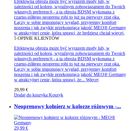
Efektowna obroża może być wyrazem mody lub, w
zależności od koloru, wyraźnym zobowiązaniem do Twoich
własnych preferencji - a ta obroża BDSM wykonana z
czarno-żółtego neoprenu robi to już na pierwszy rzut oka.
Łączy w sobie imponujący wygląd, przyjemny komfort
noszenia i jak zwykle przekonującą jakość MEO® Germany
w atrakcyjnej cenie, która sprawi, że będziesz chciał więcej.
5
OPINIE KLIENTÓW
Efektowna obroża może być wyrazem mody lub, w
zależności od koloru, wyraźnym zobowiązaniem do Twoich
własnych preferencji - a ta obroża BDSM wykonana z
czarno-żółtego neoprenu robi to już na pierwszy rzut oka.
Łączy w sobie imponujący wygląd, przyjemny komfort
noszenia i jak zwykle przekonującą jakość MEO® Germany
w atrakcyjnej cenie, która sprawi, że...
Więcej
29,99 €
Dodaj do koszyka
Koszyk
Neoprenowy kołnierz w kolorze różowym -...
29,99 €