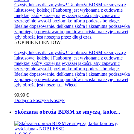
Czysty luksus dla zmysłów! Ta obroża BDSM ze smyczą z
luksusowej kolekcji Faubourg jest wykonana z cudownie
miękkiej skóry koziej najwyższej jakości, aby zapewnić
szczególnie wysoki poziom komfortu podczas bondage.
Idealne dopasowanie, delikatna skóra i aksamitna podszewka
zapobiegają powstawaniu punktów nacisku na szyję - nawet
gdy obroża jest noszona przez długi czas.
5
OPINIE KLIENTÓW
Czysty luksus dla zmysłów! Ta obroża BDSM ze smyczą z
luksusowej kolekcji Faubourg jest wykonana z cudownie
miękkiej skóry koziej najwyższej jakości, aby zapewnić
szczególnie wysoki poziom komfortu podczas bondage.
Idealne dopasowanie, delikatna skóra i aksamitna podszewka
zapobiegają powstawaniu punktów nacisku na szyję - nawet
gdy obroża jest noszona...
Więcej
99,99 €
Dodaj do koszyka
Koszyk
Skórzana obroża BDSM ze smyczą, kolor...