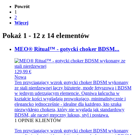
Powrót
1
2
Więcej
Pokaż 1 - 12 z 14 elementów
MEO® Ritual™ - gotycki choker BDSM...
129,99 €
Nowa
Ten przyciągający wzrok gotycki choker BDSM wykonany
ze stali nierdzewnej łączy biżuterię, modę fetyszową i BDSM
w jednym uderzającym elemencie. Ogniwa łańcucha w
kształcie kości wyglądają prowokująco, minimalistycznie i
elegancko jednocześnie - idealne dla każdego, kto szuka
niezwykłego chokera, który nie wygląda jak standardowy
BDSM, ale raczej mroczny luksus, styl i postawa.
1
OPINIE KLIENTÓW
Ten przyciągający wzrok gotycki choker BDSM wykonany