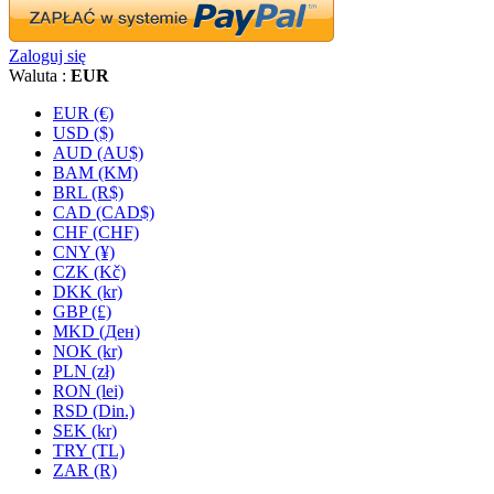
Zaloguj się
Waluta :
EUR
EUR (€)
USD ($)
AUD (AU$)
BAM (KM)
BRL (R$)
CAD (CAD$)
CHF (CHF)
CNY (¥)
CZK (Kč)
DKK (kr)
GBP (£)
MKD (Ден)
NOK (kr)
PLN (zł)
RON (lei)
RSD (Din.)
SEK (kr)
TRY (TL)
ZAR (R)