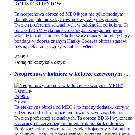
3
OPINIE KLIENTÓW
Ta neoprenowa obroża od MEO® jest nie tylko modnym
dodatkiem, ale może być również wyraźnym wyrazem
Twoich preferencji seksualnych, w zależności od koloru. Ta
obroża BDSM wykonana z czarnego i szarego neoprenu
właśnie to robi. Ponieważ kolor szary oznacza bondage i gry
bondage w dobrze znanym Hanky Code, ta obroża stanowi
pewną deklarację. Łączy w sobie...
Więcej
29,99 €
Dodaj do koszyka
Koszyk
Neoprenowy kołnierz w kolorze czerwonym -...
29,99 €
Nowa
Ta efektowna obroża od MEO® to modny dodatek, który w
zależności od koloru może być również wyraźną deklaracją
Twoich preferencji seksualnych. Ta obroża BDSM wykonana
z czarnego i czerwonego neoprenu robi to bardzo dobrze.
Ponieważ kolor czerwony jest zwykle kojarzony z fistingiem
w "Hanky Code", ta obroża stanowi wyraźną i pewną siebie