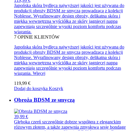
119,99 €
Japońska skóra bydlęca najwyższej jakości jest używana do
produkcji obroży BDSM ze smyczą prowadzącą z kolekcji
Noblesse. Wyrafinowany design obroży, delikatna skóra i
miękka wewnętrzna wyściółka ze skóry jagnięcej nappa
zapewniają szczególnie wysoki poziom komfortu podczas
wiązania.
7
OPINIE KLIENTÓW
Japońska skóra bydlęca najwyższej jakości jest używana do
produkcji obroży BDSM ze smyczą prowadzącą z kolekcji
Noblesse. Wyrafinowany design obroży, delikatna skóra i
miękka wewnętrzna wyściółka ze skóry jagnięcej nappa
zapewniają szczególnie wysoki poziom komfortu podczas
wiązania.
Więcej
119,99 €
Dodaj do koszyka
Koszyk
Obroża BDSM ze smyczą
39,99 €
Głęboka czerń szczególnie dobrze współgra z eleganckim
różowym złotem, a także zapewnia zmysłową sesję bondage