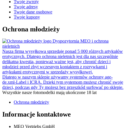
Twoje zwroty
Twoje adresy
Twoje dane osobowe
Twoje kupony
Ochrona młodzieży
Dyspozytornia MEO i ochrona
nieletnich
Nasza firma wysyłkowa sprzedaje ponad 5 000 różnych artykułów
erotycznych. Dlatego ochrona nieletnich jest dla nas szczególnie
delikatną kwestią, ponieważ ważne jest, aby chronić dzieci i
młodzież przed zbyt wczesnym kontaktem z rozrywkami i
artykułami erotycznymi w sprzedaży wysyłkowej.
Dlatego w naszym sklepie używamy systemów ochrony age-
de.xml-Label i ICRA. Dzięki tym systemom możesz chronić swoje
dzieci, podczas gdy Ty możesz bez przeszkód surfować po sklepie.
Wszystkie nasze fotomodelki mają ukończone 18 lat
Ochrona młodzieży
Informacje kontaktowe
MEO Vertriebs GmbH