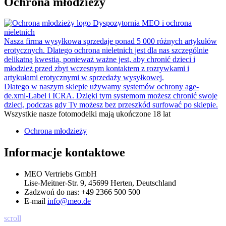
Ochrona młodzieży
Dyspozytornia MEO i ochrona
nieletnich
Nasza firma wysyłkowa sprzedaje ponad 5 000 różnych artykułów
erotycznych. Dlatego ochrona nieletnich jest dla nas szczególnie
delikatną kwestią, ponieważ ważne jest, aby chronić dzieci i
młodzież przed zbyt wczesnym kontaktem z rozrywkami i
artykułami erotycznymi w sprzedaży wysyłkowej.
Dlatego w naszym sklepie używamy systemów ochrony age-
de.xml-Label i ICRA. Dzięki tym systemom możesz chronić swoje
dzieci, podczas gdy Ty możesz bez przeszkód surfować po sklepie.
Wszystkie nasze fotomodelki mają ukończone 18 lat
Ochrona młodzieży
Informacje kontaktowe
MEO Vertriebs GmbH
Lise-Meitner-Str. 9, 45699 Herten, Deutschland
Zadzwoń do nas:
+49 2366 500 500
E-mail
info@meo.de
scroll