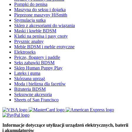
Pompki do penisa
Maszyna do seksu i dojarka
Pieprzone maszyny HiSmith
Stymulacja sutka
Sklep z akcesoriami do wiązania
Maski i kneble BDSM
Klatki na penisa i pasy cnoty
Prysznic analny
Meble BDSM i meble erotyczne
Elektroseks
Pejcze, floggery i paddle
Seks zabawki BDSM
Sklep Human Puppy Play
Lateks i guma
Skórzana uprząż
Moda i bielizna dla facetów
Biżuteria BDSM
Seksowne akcesoria
Sheets of San Francisco
Informacje dotyczące utylizacji urządzeń elektrycznych, baterii
i akumulatorów