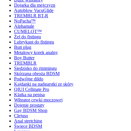
Dojarka dla mężczyzn
Autoblow VacuGlide
TREMBLR BT-R
NoPacha™
Alphamale
CUMELOT™
Żel do fistingu
Lubrykant do fistingu
Butt plug
Metalowy korek analny
Boy Butter
TREMBLR
Siedzisko do rimmingu
Skórzana obroża BDSM
Podwójne dildo
Kajdanki na nadgarstki ze skóry
QIUI Cellmate Pro
Klatka na penisa
Wibrator cewki moczowej
Dojenie prostaty
Gay BDSM Shop
Clejuso
Anal stretching
Świece BDSM