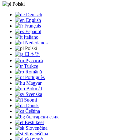
Polski
Deutsch
English
Français
Español
Italiano
Nederlands
Polski
日本語
Русский
Türkçe
Română
Português
Magyar
Bokmål
Svenska
Suomi
Dansk
Čeština
български език
Eesti keel
Slovenčina
Slovenščina
ελληνικά