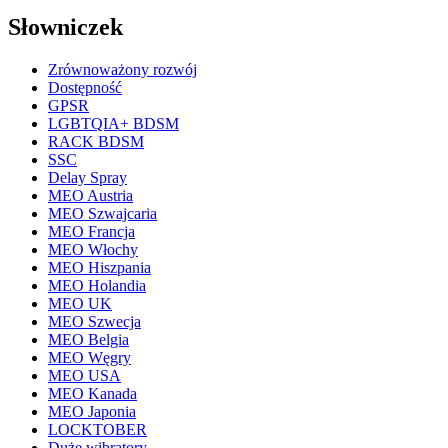
Słowniczek
Zrównoważony rozwój
Dostępność
GPSR
LGBTQIA+ BDSM
RACK BDSM
SSC
Delay Spray
MEO Austria
MEO Szwajcaria
MEO Francja
MEO Włochy
MEO Hiszpania
MEO Holandia
MEO UK
MEO Szwecja
MEO Belgia
MEO Węgry
MEO USA
MEO Kanada
MEO Japonia
LOCKTOBER
Duże wibratory