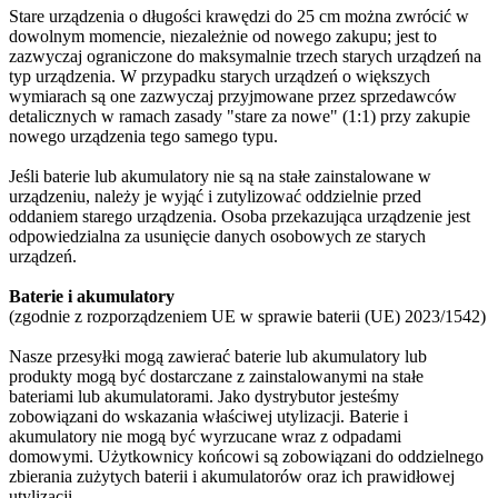
Stare urządzenia o długości krawędzi do 25 cm można zwrócić w
dowolnym momencie, niezależnie od nowego zakupu; jest to
zazwyczaj ograniczone do maksymalnie trzech starych urządzeń na
typ urządzenia. W przypadku starych urządzeń o większych
wymiarach są one zazwyczaj przyjmowane przez sprzedawców
detalicznych w ramach zasady "stare za nowe" (1:1) przy zakupie
nowego urządzenia tego samego typu.
Jeśli baterie lub akumulatory nie są na stałe zainstalowane w
urządzeniu, należy je wyjąć i zutylizować oddzielnie przed
oddaniem starego urządzenia. Osoba przekazująca urządzenie jest
odpowiedzialna za usunięcie danych osobowych ze starych
urządzeń.
Baterie i akumulatory
(zgodnie z rozporządzeniem UE w sprawie baterii (UE) 2023/1542)
Nasze przesyłki mogą zawierać baterie lub akumulatory lub
produkty mogą być dostarczane z zainstalowanymi na stałe
bateriami lub akumulatorami. Jako dystrybutor jesteśmy
zobowiązani do wskazania właściwej utylizacji. Baterie i
akumulatory nie mogą być wyrzucane wraz z odpadami
domowymi. Użytkownicy końcowi są zobowiązani do oddzielnego
zbierania zużytych baterii i akumulatorów oraz ich prawidłowej
utylizacji.