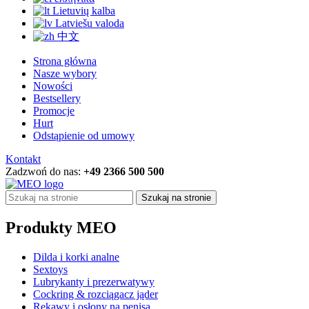
Lietuvių kalba
Latviešu valoda
中文
Strona główna
Nasze wybory
Nowości
Bestsellery
Promocje
Hurt
Odstąpienie od umowy
Kontakt
Zadzwoń do nas:
+49 2366 500 500
Szukaj na stronie
Produkty MEO
Dilda i korki analne
Sextoys
Lubrykanty i prezerwatywy
Cockring & rozciągacz jąder
Rękawy i osłony na penisa