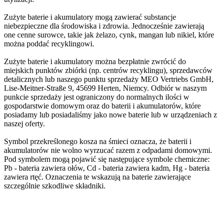
Zużyte baterie i akumulatory mogą zawierać substancje
niebezpieczne dla środowiska i zdrowia. Jednocześnie zawierają
one cenne surowce, takie jak żelazo, cynk, mangan lub nikiel, które
można poddać recyklingowi.
Zużyte baterie i akumulatory można bezpłatnie zwrócić do
miejskich punktów zbiórki (np. centrów recyklingu), sprzedawców
detalicznych lub naszego punktu sprzedaży MEO Vertriebs GmbH,
Lise-Meitner-Straße 9, 45699 Herten, Niemcy. Odbiór w naszym
punkcie sprzedaży jest ograniczony do normalnych ilości w
gospodarstwie domowym oraz do baterii i akumulatorów, które
posiadamy lub posiadaliśmy jako nowe baterie lub w urządzeniach z
naszej oferty.
Symbol przekreślonego kosza na śmieci oznacza, że baterii i
akumulatorów nie wolno wyrzucać razem z odpadami domowymi.
Pod symbolem mogą pojawić się następujące symbole chemiczne:
Pb - bateria zawiera ołów, Cd - bateria zawiera kadm, Hg - bateria
zawiera rtęć. Oznaczenia te wskazują na baterie zawierające
szczególnie szkodliwe składniki.