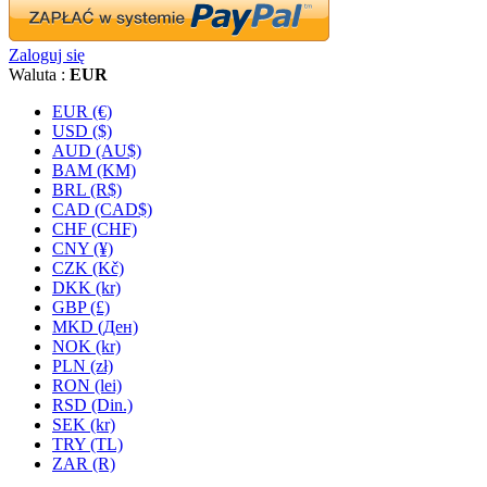
Zaloguj się
Waluta :
EUR
EUR (€)
USD ($)
AUD (AU$)
BAM (KM)
BRL (R$)
CAD (CAD$)
CHF (CHF)
CNY (¥)
CZK (Kč)
DKK (kr)
GBP (£)
MKD (Ден)
NOK (kr)
PLN (zł)
RON (lei)
RSD (Din.)
SEK (kr)
TRY (TL)
ZAR (R)