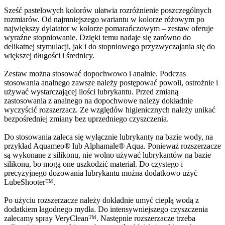
Sześć pastelowych kolorów ułatwia rozróżnienie poszczególnych
rozmiarów. Od najmniejszego wariantu w kolorze różowym po
największy dylatator w kolorze pomarańczowym – zestaw oferuje
wyraźne stopniowanie. Dzięki temu nadaje się zarówno do
delikatnej stymulacji, jak i do stopniowego przyzwyczajania się do
większej długości i średnicy.
Zestaw można stosować dopochwowo i analnie. Podczas
stosowania analnego zawsze należy postępować powoli, ostrożnie i
używać wystarczającej ilości lubrykantu. Przed zmianą
zastosowania z analnego na dopochwowe należy dokładnie
wyczyścić rozszerzacz. Ze względów higienicznych należy unikać
bezpośredniej zmiany bez uprzedniego czyszczenia.
Do stosowania zaleca się wyłącznie lubrykanty na bazie wody, na
przykład Aquameo® lub Alphamale® Aqua. Ponieważ rozszerzacze
są wykonane z silikonu, nie wolno używać lubrykantów na bazie
silikonu, bo mogą one uszkodzić materiał. Do czystego i
precyzyjnego dozowania lubrykantu można dodatkowo użyć
LubeShooter™.
Po użyciu rozszerzacze należy dokładnie umyć ciepłą wodą z
dodatkiem łagodnego mydła. Do intensywniejszego czyszczenia
zalecamy spray VeryClean™. Następnie rozszerzacze trzeba