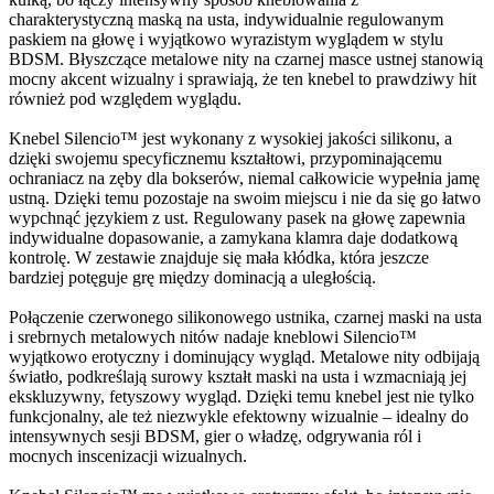
charakterystyczną maską na usta, indywidualnie regulowanym
paskiem na głowę i wyjątkowo wyrazistym wyglądem w stylu
BDSM. Błyszczące metalowe nity na czarnej masce ustnej stanowią
mocny akcent wizualny i sprawiają, że ten knebel to prawdziwy hit
również pod względem wyglądu.
Knebel Silencio™ jest wykonany z wysokiej jakości silikonu, a
dzięki swojemu specyficznemu kształtowi, przypominającemu
ochraniacz na zęby dla bokserów, niemal całkowicie wypełnia jamę
ustną. Dzięki temu pozostaje na swoim miejscu i nie da się go łatwo
wypchnąć językiem z ust. Regulowany pasek na głowę zapewnia
indywidualne dopasowanie, a zamykana klamra daje dodatkową
kontrolę. W zestawie znajduje się mała kłódka, która jeszcze
bardziej potęguje grę między dominacją a uległością.
Połączenie czerwonego silikonowego ustnika, czarnej maski na usta
i srebrnych metalowych nitów nadaje kneblowi Silencio™
wyjątkowo erotyczny i dominujący wygląd. Metalowe nity odbijają
światło, podkreślają surowy kształt maski na usta i wzmacniają jej
ekskluzywny, fetyszowy wygląd. Dzięki temu knebel jest nie tylko
funkcjonalny, ale też niezwykle efektowny wizualnie – idealny do
intensywnych sesji BDSM, gier o władzę, odgrywania ról i
mocnych inscenizacji wizualnych.