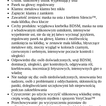
Ustnik: silikonowy ustnik wypełniający usta
Pasek na głowę: regulowany
Klamra: metalowa klamra bez niklu
Zapięcie: klamra z zamkiem
Zawartość zestawu: maska na usta z kneblem Silencio™,
mała kłódka, dwa klucze
Cechy produktu: wyjątkowa knebelka BDSM, maska na usta
z wbudowanym silikonowym ustnikiem, intensywne
wypełnienie ust, nie da się jej łatwo wycisnąć językiem,
regulowany pasek na głowę, klamra z możliwością
zamknięcia na kłódkę, w zestawie mała kłódka, błyszczące
metalowe nity, mocny wygląd w kolorach czarnym,
czerwonym i srebrnym, intensywne poczucie kontroli i
uległości
Odpowiedni dla: osób doświadczonych, sesji BDSM,
dominacji, uległości, gier kontrolnych, odgrywania ról,
kneblowania, inscenizacji fetyszowych, intensywnych gier o
władzę
Nie nadaje się dla: osób niedoświadczonych, stosowania bez
nadzoru, osób z problemami z oddychaniem, skłonnością do
paniki, dolegliwościami szczękowymi lub niepewnością
podczas zakneblowania
Czyszczenie: po użyciu wyczyść silikonową wkładkę ustną
ciepłą wodą, łagodnym mydłem i sprayem VeryClean™
Przechowywanie: po wyczyszczeniu pozostaw do