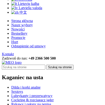
Lietuvių kalba
Latviešu valoda
中文
Strona główna
Nasze wybory
Nowości
Bestsellery
Promocje
Hurt
Odstąpienie od umowy
Kontakt
Zadzwoń do nas:
+49 2366 500 500
Szukaj na stronie
Kaganiec na usta
Dilda i korki analne
Sextoys
Lubrykanty i prezerwatywy
Cockring & rozciągacz jąder
Rękawy i osłony na penisa