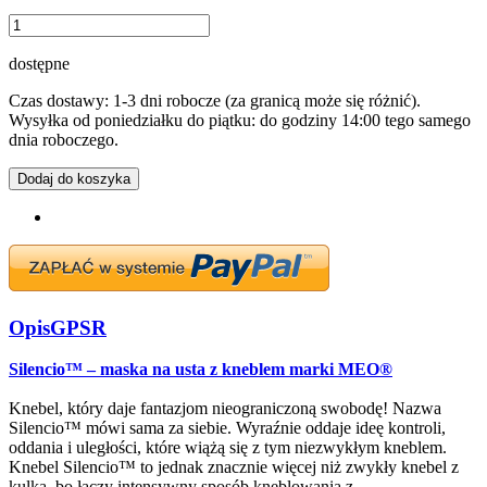
dostępne
Czas dostawy: 1-3 dni robocze (za granicą może się różnić).
Wysyłka od poniedziałku do piątku: do godziny 14:00 tego samego
dnia roboczego.
Dodaj do koszyka
Opis
GPSR
Silencio™ – maska na usta z kneblem marki MEO®
Knebel, który daje fantazjom nieograniczoną swobodę! Nazwa
Silencio™ mówi sama za siebie. Wyraźnie oddaje ideę kontroli,
oddania i uległości, które wiążą się z tym niezwykłym kneblem.
Knebel Silencio™ to jednak znacznie więcej niż zwykły knebel z
kulką, bo łączy intensywny sposób kneblowania z