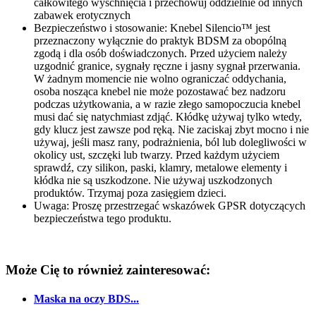
całkowitego wyschnięcia i przechowuj oddzielnie od innych
zabawek erotycznych
Bezpieczeństwo i stosowanie: Knebel Silencio™ jest
przeznaczony wyłącznie do praktyk BDSM za obopólną
zgodą i dla osób doświadczonych. Przed użyciem należy
uzgodnić granice, sygnały ręczne i jasny sygnał przerwania.
W żadnym momencie nie wolno ograniczać oddychania,
osoba nosząca knebel nie może pozostawać bez nadzoru
podczas użytkowania, a w razie złego samopoczucia knebel
musi dać się natychmiast zdjąć. Kłódkę używaj tylko wtedy,
gdy klucz jest zawsze pod ręką. Nie zaciskaj zbyt mocno i nie
używaj, jeśli masz rany, podrażnienia, ból lub dolegliwości w
okolicy ust, szczęki lub twarzy. Przed każdym użyciem
sprawdź, czy silikon, paski, klamry, metalowe elementy i
kłódka nie są uszkodzone. Nie używaj uszkodzonych
produktów. Trzymaj poza zasięgiem dzieci.
Uwaga: Proszę przestrzegać wskazówek GPSR dotyczących
bezpieczeństwa tego produktu.
Może Cię to również zainteresować:
Maska na oczy BDS...