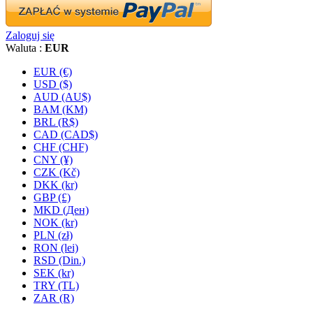
Zaloguj się
Waluta :
EUR
EUR (€)
USD ($)
AUD (AU$)
BAM (KM)
BRL (R$)
CAD (CAD$)
CHF (CHF)
CNY (¥)
CZK (Kč)
DKK (kr)
GBP (£)
MKD (Ден)
NOK (kr)
PLN (zł)
RON (lei)
RSD (Din.)
SEK (kr)
TRY (TL)
ZAR (R)