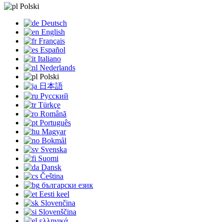
Polski
Deutsch
English
Français
Español
Italiano
Nederlands
Polski
日本語
Русский
Türkçe
Română
Português
Magyar
Bokmål
Svenska
Suomi
Dansk
Čeština
български език
Eesti keel
Slovenčina
Slovenščina
ελληνικά