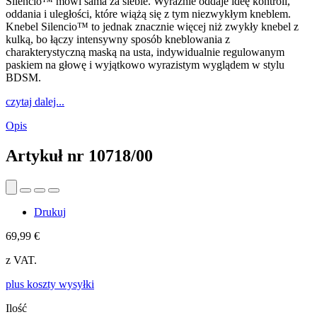
Silencio™ mówi sama za siebie. Wyraźnie oddaje ideę kontroli,
oddania i uległości, które wiążą się z tym niezwykłym kneblem.
Knebel Silencio™ to jednak znacznie więcej niż zwykły knebel z
kulką, bo łączy intensywny sposób kneblowania z
charakterystyczną maską na usta, indywidualnie regulowanym
paskiem na głowę i wyjątkowo wyrazistym wyglądem w stylu
BDSM.
czytaj dalej...
Opis
Artykuł nr
10718/00
Drukuj
69,99 €
z VAT.
plus koszty wysyłki
Ilość