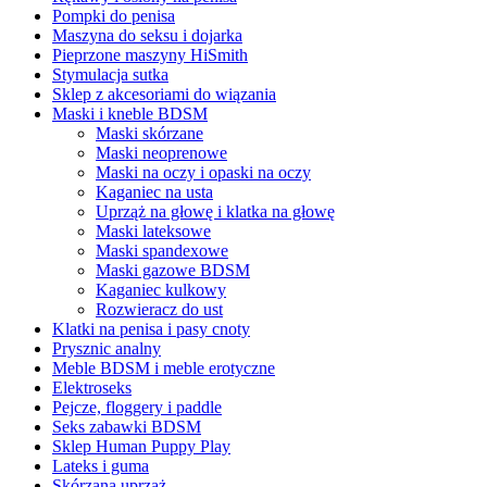
Pompki do penisa
Maszyna do seksu i dojarka
Pieprzone maszyny HiSmith
Stymulacja sutka
Sklep z akcesoriami do wiązania
Maski i kneble BDSM
Maski skórzane
Maski neoprenowe
Maski na oczy i opaski na oczy
Kaganiec na usta
Uprząż na głowę i klatka na głowę
Maski lateksowe
Maski spandexowe
Maski gazowe BDSM
Kaganiec kulkowy
Rozwieracz do ust
Klatki na penisa i pasy cnoty
Prysznic analny
Meble BDSM i meble erotyczne
Elektroseks
Pejcze, floggery i paddle
Seks zabawki BDSM
Sklep Human Puppy Play
Lateks i guma
Skórzana uprząż