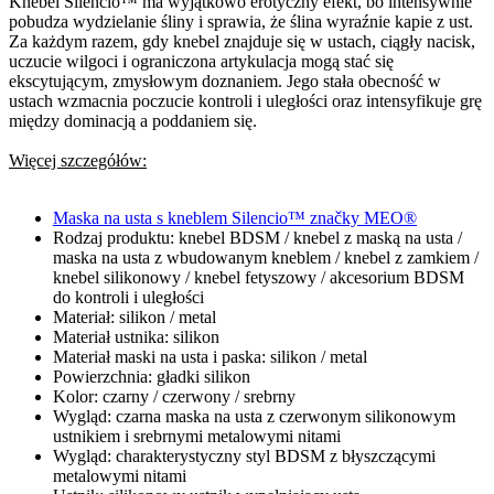
Knebel Silencio™ ma wyjątkowo erotyczny efekt, bo intensywnie
pobudza wydzielanie śliny i sprawia, że ślina wyraźnie kapie z ust.
Za każdym razem, gdy knebel znajduje się w ustach, ciągły nacisk,
uczucie wilgoci i ograniczona artykulacja mogą stać się
ekscytującym, zmysłowym doznaniem. Jego stała obecność w
ustach wzmacnia poczucie kontroli i uległości oraz intensyfikuje grę
między dominacją a poddaniem się.
Więcej szczegółów:
Maska na usta s kneblem Silencio™ značky MEO®
Rodzaj produktu: knebel BDSM / knebel z maską na usta /
maska na usta z wbudowanym kneblem / knebel z zamkiem /
knebel silikonowy / knebel fetyszowy / akcesorium BDSM
do kontroli i uległości
Materiał: silikon / metal
Materiał ustnika: silikon
Materiał maski na usta i paska: silikon / metal
Powierzchnia: gładki silikon
Kolor: czarny / czerwony / srebrny
Wygląd: czarna maska na usta z czerwonym silikonowym
ustnikiem i srebrnymi metalowymi nitami
Wygląd: charakterystyczny styl BDSM z błyszczącymi
metalowymi nitami