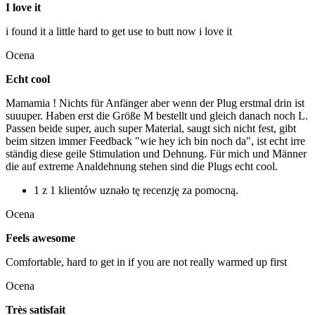
I love it
i found it a little hard to get use to butt now i love it
Ocena
Echt cool
Mamamia ! Nichts für Anfänger aber wenn der Plug erstmal drin ist
suuuper. Haben erst die Größe M bestellt und gleich danach noch L.
Passen beide super, auch super Material, saugt sich nicht fest, gibt
beim sitzen immer Feedback "wie hey ich bin noch da", ist echt irre
ständig diese geile Stimulation und Dehnung. Für mich und Männer
die auf extreme Analdehnung stehen sind die Plugs echt cool.
1 z 1 klientów uznało tę recenzję za pomocną.
Ocena
Feels awesome
Comfortable, hard to get in if you are not really warmed up first
Ocena
Très satisfait