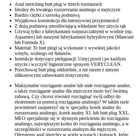
Anal stretching butt plug w trzech rozmiarach
Idealny do trwałego rozszerzania analnego u mężczyzn
Bardzo ciężki z szeroką podstawą
Wyjątkowa konstrukcja dla intensywnej przyjemności!
Z dużą podstawą umożliwiającą wkładanie bez użycia rąk
Używaj tylko z lubrykantami rozpuszczalnymi w wodzie (np.
Aquameo) lub naszymi lubrykantami hybrydowymi (Mancunt
lub Formula X)
Materiał: Te butt plugi są wykonane z wysokiej jakości
winylu, wolnego od ftalanów.
Instrukcje dotyczące pielęgnacji: Umyj przed i po każdym
użyciu i wyczyść higienicznie sprayem VERYCLEAN.
Przechowuj butt plug oddzielnie, a nie razem z innymi
silikonowymi zabawkami erotycznymi.
Maksymalne rozciąganie analne lub stałe rozciąganie analne,
a także rozciąganie analne dla mężczyzn może być świetną
zabawą. Czy chcesz również rozciągnąć swój odbyt do
ekstremum za pomocą rozciągania analnego? W takim razie
powinieneś zaopatrzyć się w specjalny korek analny do
rozszerzania analnego, korek analny XL lub butt plug XXL.
MEO specjalizuje się w słynnym pierścieniu do rozciągania
analnego, największym korku do rozciągania analnego, a w
szczególności w rozszerzaniu analnym dla mężczyzn.
Oferujemy anal stretcher w wielu wzorach i kolorach, które