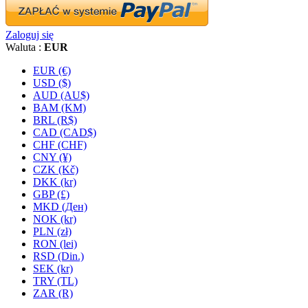
Zaloguj się
Waluta :
EUR
EUR (€)
USD ($)
AUD (AU$)
BAM (KM)
BRL (R$)
CAD (CAD$)
CHF (CHF)
CNY (¥)
CZK (Kč)
DKK (kr)
GBP (£)
MKD (Ден)
NOK (kr)
PLN (zł)
RON (lei)
RSD (Din.)
SEK (kr)
TRY (TL)
ZAR (R)