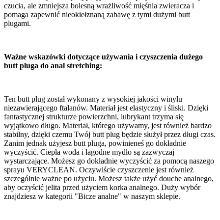
czucia, ale zmniejsza bolesną wrażliwość mięśnia zwieracza i
pomaga zapewnić nieokiełznaną zabawę z tymi dużymi butt
plugami.
Ważne wskazówki dotyczące używania i czyszczenia dużego
butt pluga do anal stretching:
Ten butt plug został wykonany z wysokiej jakości winylu
niezawierającego ftalanów. Materiał jest elastyczny i śliski. Dzięki
fantastycznej strukturze powierzchni, lubrykant trzyma się
wyjątkowo długo. Materiał, którego używamy, jest również bardzo
stabilny, dzięki czemu Twój butt plug będzie służył przez długi czas.
Zanim jednak użyjesz butt pluga, powinieneś go dokładnie
wyczyścić. Ciepła woda i łagodne mydło są zazwyczaj
wystarczające. Możesz go dokładnie wyczyścić za pomocą naszego
sprayu VERYCLEAN. Oczywiście czyszczenie jest również
szczególnie ważne po użyciu. Możesz także użyć douche analnego,
aby oczyścić jelita przed użyciem korka analnego. Duży wybór
znajdziesz w kategorii "Bicze analne" w naszym sklepie.