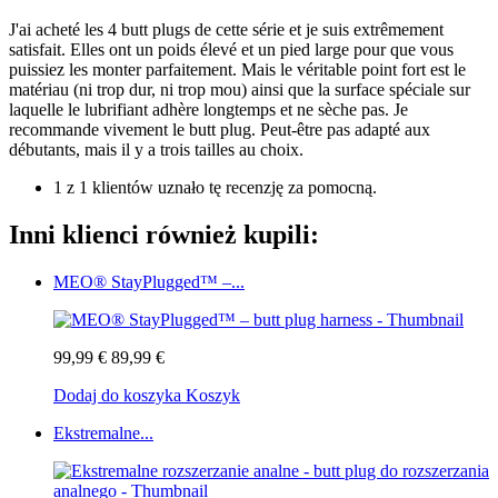
J'ai acheté les 4 butt plugs de cette série et je suis extrêmement
satisfait. Elles ont un poids élevé et un pied large pour que vous
puissiez les monter parfaitement. Mais le véritable point fort est le
matériau (ni trop dur, ni trop mou) ainsi que la surface spéciale sur
laquelle le lubrifiant adhère longtemps et ne sèche pas. Je
recommande vivement le butt plug. Peut-être pas adapté aux
débutants, mais il y a trois tailles au choix.
1 z 1 klientów uznało tę recenzję za pomocną.
Inni klienci również kupili:
MEO® StayPlugged™ –...
99,99 €
89,99 €
Dodaj do koszyka
Koszyk
Ekstremalne...