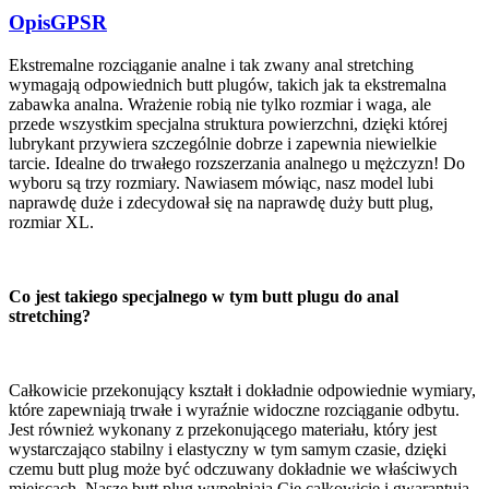
Opis
GPSR
Ekstremalne rozciąganie analne i tak zwany anal stretching
wymagają odpowiednich butt plugów, takich jak ta ekstremalna
zabawka analna. Wrażenie robią nie tylko rozmiar i waga, ale
przede wszystkim specjalna struktura powierzchni, dzięki której
lubrykant przywiera szczególnie dobrze i zapewnia niewielkie
tarcie. Idealne do trwałego rozszerzania analnego u mężczyzn! Do
wyboru są trzy rozmiary. Nawiasem mówiąc, nasz model lubi
naprawdę duże i zdecydował się na naprawdę duży butt plug,
rozmiar XL.
Co jest takiego specjalnego w tym butt plugu do anal
stretching?
Całkowicie przekonujący kształt i dokładnie odpowiednie wymiary,
które zapewniają trwałe i wyraźnie widoczne rozciąganie odbytu.
Jest również wykonany z przekonującego materiału, który jest
wystarczająco stabilny i elastyczny w tym samym czasie, dzięki
czemu butt plug może być odczuwany dokładnie we właściwych
miejscach. Nasze butt plug wypełniają Cię całkowicie i gwarantują