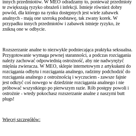
innych przedmiotów. W MEO odradzamy to, ponieważ przedmioty
te zwiększają ryzyko obrażeń i infekcji. Istnieje również dobry
powód, dla którego na rynku dostępnych jest wiele zabawek
analnych - mają one szeroką podstawę, tak zwany korek. W
przypadku innych przedmiotów i zabawek istnieje ryzyko, że
znikną one w odbycie.
Rozszerzanie analne to niezwykle podniecająca praktyka seksualna.
Przygotowanie wymaga pewnej staranności, a podczas rozciągania
należy zachować odpowiednią ostrożność, aby nie nadwyrężyć
mięśnia zwieracza. W MEO, sklepie internetowym z artykułami do
rozciągania odbytu i rozciągania analnego, radzimy podchodzić do
rozciągania analnego z ostrożnością i wyczuciem - zawsze fajnie
jest odkryć coś nowego w dziedzinie rozciągania analnego i nie
próbować wszystkiego po pierwszym razie. Rób postępy powoli i
ostrożnie - wtedy pokochasz rozszerzanie analne z naszymi butt
plugs!
Więcej szczegółów: