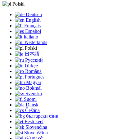
Polski
Deutsch
English
Français
Español
Italiano
Nederlands
Polski
日本語
Русский
Türkçe
Română
Português
Magyar
Bokmål
Svenska
Suomi
Dansk
Čeština
български език
Eesti keel
Slovenčina
Slovenščina
ελληνικά