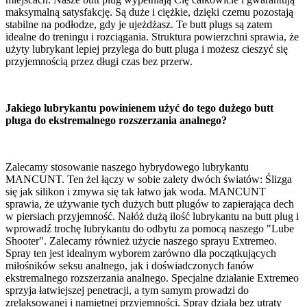
maksymalną satysfakcję. Są duże i ciężkie, dzięki czemu pozostają
stabilne na podłodze, gdy je ujeżdżasz. Te butt plugs są zatem
idealne do treningu i rozciągania. Struktura powierzchni sprawia, że
użyty lubrykant lepiej przylega do butt pluga i możesz cieszyć się
przyjemnością przez długi czas bez przerw.
Jakiego lubrykantu powinienem użyć do tego dużego butt
pluga do ekstremalnego rozszerzania analnego?
Zalecamy stosowanie naszego hybrydowego lubrykantu
MANCUNT. Ten żel łączy w sobie zalety dwóch światów: Ślizga
się jak silikon i zmywa się tak łatwo jak woda. MANCUNT
sprawia, że używanie tych dużych butt plugów to zapierająca dech
w piersiach przyjemność. Nałóż dużą ilość lubrykantu na butt plug i
wprowadź trochę lubrykantu do odbytu za pomocą naszego "Lube
Shooter". Zalecamy również użycie naszego sprayu Extremeo.
Spray ten jest idealnym wyborem zarówno dla początkujących
miłośników seksu analnego, jak i doświadczonych fanów
ekstremalnego rozszerzania analnego. Specjalne działanie Extremeo
sprzyja łatwiejszej penetracji, a tym samym prowadzi do
zrelaksowanej i namiętnej przyjemności. Spray działa bez utraty