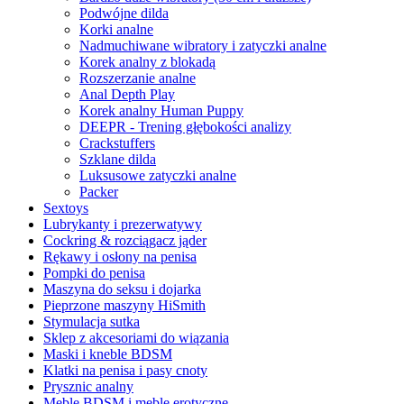
Podwójne dilda
Korki analne
Nadmuchiwane wibratory i zatyczki analne
Korek analny z blokadą
Rozszerzanie analne
Anal Depth Play
Korek analny Human Puppy
DEEPR - Trening głębokości analizy
Crackstuffers
Szklane dilda
Luksusowe zatyczki analne
Packer
Sextoys
Lubrykanty i prezerwatywy
Cockring & rozciągacz jąder
Rękawy i osłony na penisa
Pompki do penisa
Maszyna do seksu i dojarka
Pieprzone maszyny HiSmith
Stymulacja sutka
Sklep z akcesoriami do wiązania
Maski i kneble BDSM
Klatki na penisa i pasy cnoty
Prysznic analny
Meble BDSM i meble erotyczne