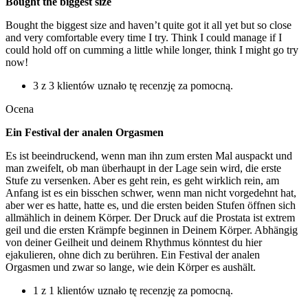
Bought the biggest size
Bought the biggest size and haven’t quite got it all yet but so close
and very comfortable every time I try. Think I could manage if I
could hold off on cumming a little while longer, think I might go try
now!
3 z 3 klientów uznało tę recenzję za pomocną.
Ocena
Ein Festival der analen Orgasmen
Es ist beeindruckend, wenn man ihn zum ersten Mal auspackt und
man zweifelt, ob man überhaupt in der Lage sein wird, die erste
Stufe zu versenken. Aber es geht rein, es geht wirklich rein, am
Anfang ist es ein bisschen schwer, wenn man nicht vorgedehnt hat,
aber wer es hatte, hatte es, und die ersten beiden Stufen öffnen sich
allmählich in deinem Körper. Der Druck auf die Prostata ist extrem
geil und die ersten Krämpfe beginnen in Deinem Körper. Abhängig
von deiner Geilheit und deinem Rhythmus könntest du hier
ejakulieren, ohne dich zu berühren. Ein Festival der analen
Orgasmen und zwar so lange, wie dein Körper es aushält.
1 z 1 klientów uznało tę recenzję za pomocną.