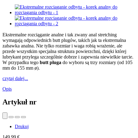
Ekstremalne rozciąganie analne i tak zwany anal stretching
wymagają odpowiednich butt plugów, takich jak ta ekstremalna
zabawka analna. Nie tylko rozmiar i waga robią wrażenie, ale
przede wszystkim specjalna struktura powierzchni, dzięki której
lubrykant przylega szczególnie dobrze i zapewnia niewielkie tarcie.
W przypadku tego
butt pluga
do wyboru są trzy rozmiary (od 105
mm do 155 mm ø).
czytaj dalej...
Opis
Artykuł nr
Drukuj
149,99 €