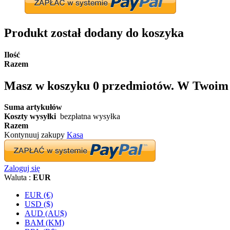
Produkt został dodany do koszyka
Ilość
Razem
Masz w koszyku
0
przedmiotów.
W Twoim k
Suma artykułów
Koszty wysyłki
bezpłatna wysyłka
Razem
Kontynuuj zakupy
Kasa
Zaloguj się
Waluta :
EUR
EUR (€)
USD ($)
AUD (AU$)
BAM (KM)