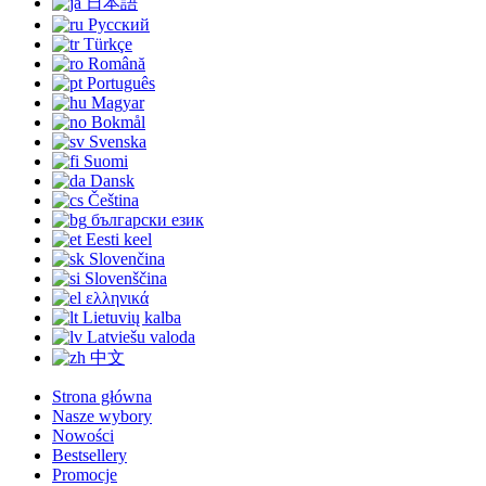
日本語
Русский
Türkçe
Română
Português
Magyar
Bokmål
Svenska
Suomi
Dansk
Čeština
български език
Eesti keel
Slovenčina
Slovenščina
ελληνικά
Lietuvių kalba
Latviešu valoda
中文
Strona główna
Nasze wybory
Nowości
Bestsellery
Promocje