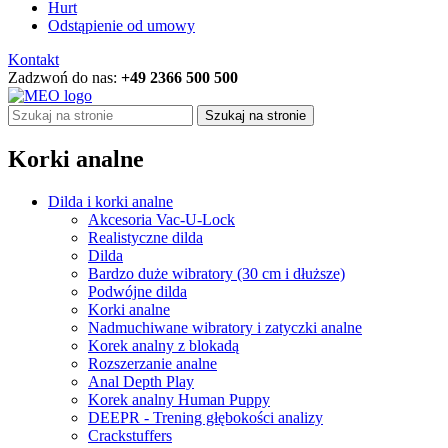
Hurt
Odstąpienie od umowy
Kontakt
Zadzwoń do nas:
+49 2366 500 500
Szukaj na stronie
Korki analne
Dilda i korki analne
Akcesoria Vac-U-Lock
Realistyczne dilda
Dilda
Bardzo duże wibratory (30 cm i dłuższe)
Podwójne dilda
Korki analne
Nadmuchiwane wibratory i zatyczki analne
Korek analny z blokadą
Rozszerzanie analne
Anal Depth Play
Korek analny Human Puppy
DEEPR - Trening głębokości analizy
Crackstuffers