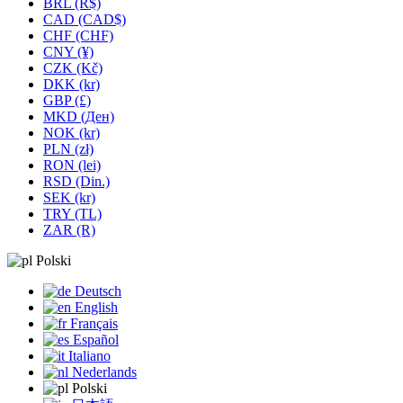
BRL (R$)
CAD (CAD$)
CHF (CHF)
CNY (¥)
CZK (Kč)
DKK (kr)
GBP (£)
MKD (Ден)
NOK (kr)
PLN (zł)
RON (lei)
RSD (Din.)
SEK (kr)
TRY (TL)
ZAR (R)
Polski
Deutsch
English
Français
Español
Italiano
Nederlands
Polski