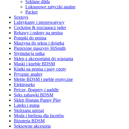
Szklane dilda
Luksusowe zatyczki analne
Packer
Sextoys
Lubrykanty i prezerwatywy
Cockring & rozciągacz jąder
Rękawy i osłony na penisa
Pompki do penisa
Maszyna do seksu i dojarka
Pieprzone maszyny HiSmith
Stymulacja sutka
Sklep z akcesoriami do wiązania
Maski i kneble BDSM
Klatki na penisa i pasy cnoty
Prysznic analny
Meble BDSM i meble erotyczne
Elektroseks
Pejcze, floggery i paddle
Seks zabawki BDSM
Sklep Human Puppy Play
Lateks i guma
Skórzana uprząż
Moda i bielizna dla facetów
Biżuteria BDSM
Seksowne akcesoria