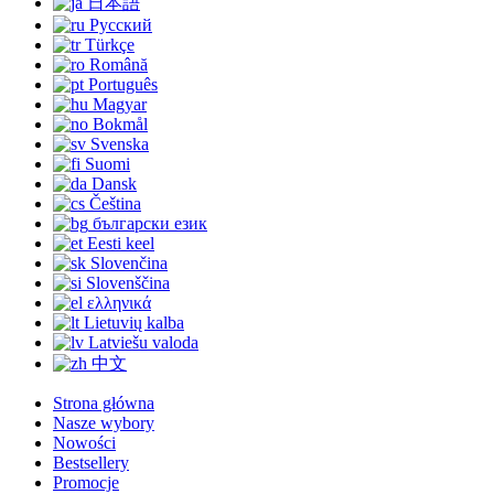
日本語
Русский
Türkçe
Română
Português
Magyar
Bokmål
Svenska
Suomi
Dansk
Čeština
български език
Eesti keel
Slovenčina
Slovenščina
ελληνικά
Lietuvių kalba
Latviešu valoda
中文
Strona główna
Nasze wybory
Nowości
Bestsellery
Promocje