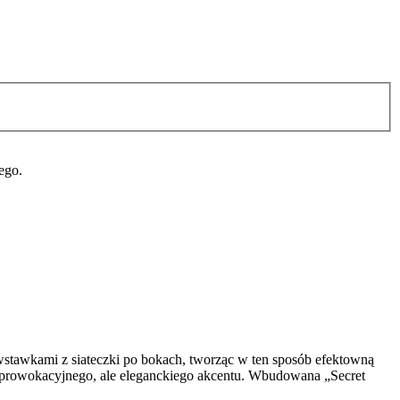
ego.
stawkami z siateczki po bokach, tworząc w ten sposób efektowną
aje prowokacyjnego, ale eleganckiego akcentu. Wbudowana „Secret