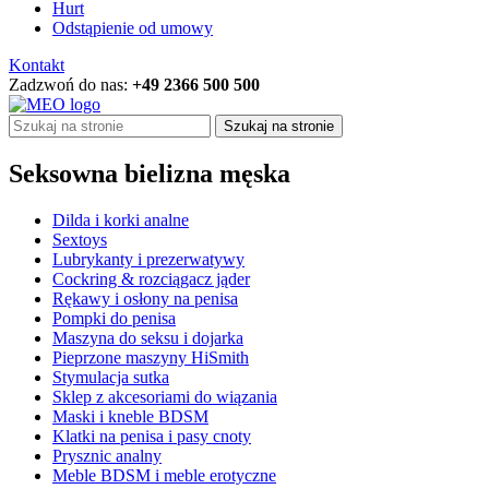
Hurt
Odstąpienie od umowy
Kontakt
Zadzwoń do nas:
+49 2366 500 500
Szukaj na stronie
Seksowna bielizna męska
Dilda i korki analne
Sextoys
Lubrykanty i prezerwatywy
Cockring & rozciągacz jąder
Rękawy i osłony na penisa
Pompki do penisa
Maszyna do seksu i dojarka
Pieprzone maszyny HiSmith
Stymulacja sutka
Sklep z akcesoriami do wiązania
Maski i kneble BDSM
Klatki na penisa i pasy cnoty
Prysznic analny
Meble BDSM i meble erotyczne