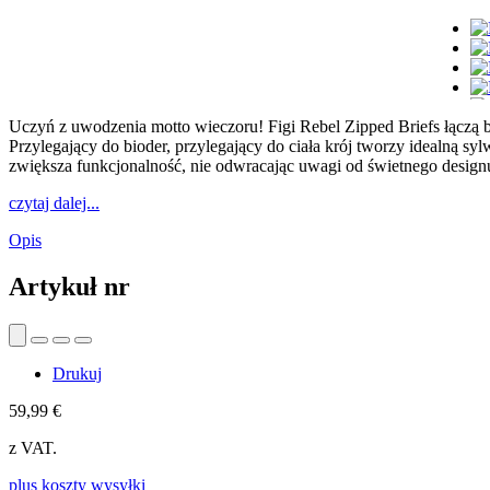
Uczyń z uwodzenia motto wieczoru! Figi Rebel Zipped Briefs łączą bł
Przylegający do bioder, przylegający do ciała krój tworzy idealną s
zwiększa funkcjonalność, nie odwracając uwagi od świetnego design
czytaj dalej...
Opis
Artykuł nr
Drukuj
59,99 €
z VAT.
plus koszty wysyłki