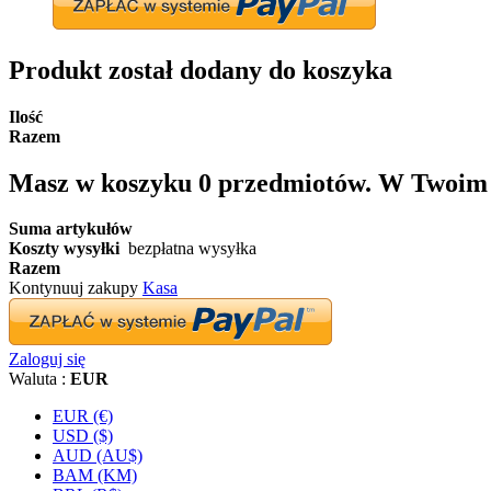
Produkt został dodany do koszyka
Ilość
Razem
Masz w koszyku
0
przedmiotów.
W Twoim k
Suma artykułów
Koszty wysyłki
bezpłatna wysyłka
Razem
Kontynuuj zakupy
Kasa
Zaloguj się
Waluta :
EUR
EUR (€)
USD ($)
AUD (AU$)
BAM (KM)