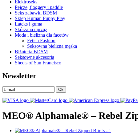
Elektroseks
Pejcze, floggery i paddle
Seks zabawki BDSM
Sklep Human Puppy Play
Lateks i guma
Skórzana uprząż
Moda i bielizna dla facetów
Fetish Fashion
Seksowna bielizna męska
Biżuteria BDSM
Seksowne akcesoria
Sheets of San Francisco
Newsletter
Ok
MEO® Alphamale® – Rebel Zip