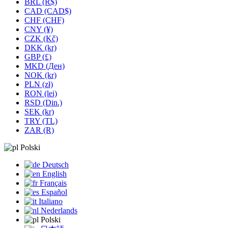
BRL (R$)
CAD (CAD$)
CHF (CHF)
CNY (¥)
CZK (Kč)
DKK (kr)
GBP (£)
MKD (Ден)
NOK (kr)
PLN (zł)
RON (lei)
RSD (Din.)
SEK (kr)
TRY (TL)
ZAR (R)
Polski
Deutsch
English
Français
Español
Italiano
Nederlands
Polski