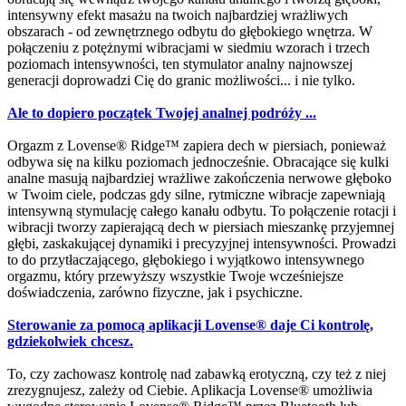
intensywny efekt masażu na twoich najbardziej wrażliwych
obszarach - od zewnętrznego odbytu do głębokiego wnętrza. W
połączeniu z potężnymi wibracjami w siedmiu wzorach i trzech
poziomach intensywności, ten stymulator analny najnowszej
generacji doprowadzi Cię do granic możliwości... i nie tylko.
Ale to dopiero początek Twojej analnej podróży ...
Orgazm z Lovense® Ridge™ zapiera dech w piersiach, ponieważ
odbywa się na kilku poziomach jednocześnie. Obracające się kulki
analne masują najbardziej wrażliwe zakończenia nerwowe głęboko
w Twoim ciele, podczas gdy silne, rytmiczne wibracje zapewniają
intensywną stymulację całego kanału odbytu. To połączenie rotacji i
wibracji tworzy zapierającą dech w piersiach mieszankę przyjemnej
głębi, zaskakującej dynamiki i precyzyjnej intensywności. Prowadzi
to do przytłaczającego, głębokiego i wyjątkowo intensywnego
orgazmu, który przewyższy wszystkie Twoje wcześniejsze
doświadczenia, zarówno fizyczne, jak i psychiczne.
Sterowanie za pomocą aplikacji Lovense® daje Ci kontrolę,
gdziekolwiek chcesz.
To, czy zachowasz kontrolę nad zabawką erotyczną, czy też z niej
zrezygnujesz, zależy od Ciebie. Aplikacja Lovense® umożliwia