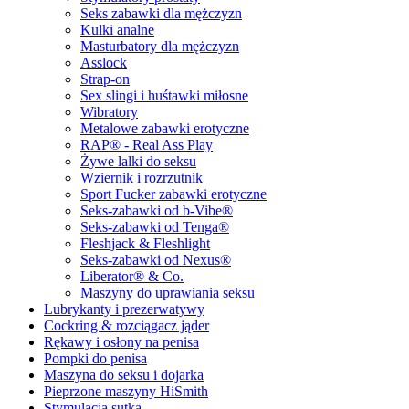
Seks zabawki dla mężczyzn
Kulki analne
Masturbatory dla mężczyzn
Asslock
Strap-on
Sex slingi i huśtawki miłosne
Wibratory
Metalowe zabawki erotyczne
RAP® - Real Ass Play
Żywe lalki do seksu
Wziernik i rozrzutnik
Sport Fucker zabawki erotyczne
Seks-zabawki od b-Vibe®
Seks-zabawki od Tenga®
Fleshjack & Fleshlight
Seks-zabawki od Nexus®
Liberator® & Co.
Maszyny do uprawiania seksu
Lubrykanty i prezerwatywy
Cockring & rozciągacz jąder
Rękawy i osłony na penisa
Pompki do penisa
Maszyna do seksu i dojarka
Pieprzone maszyny HiSmith
Stymulacja sutka