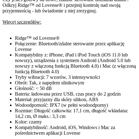
Odkryj Ridge™ od Lovense® i przejmij kontrolę nad swoją
przyjemnością - lub świadomie z niej zrezygnuj.
Więcej szczegółów:
Ridge™ od Lovense®
Połączenie: Bluetooth/zdalne sterowanie przez aplikację
Lovense
Kompatybilny z: iPhone, iPad i iPod Touch (iOS 11.0 lub
nowszy), urządzenia z systemem Android (Android 5.0 lub
nowszy z włączoną funkcją Bluetooth 4.0) i Mac (z włączoną
funkcją Bluetooth 4.0)
Tryby wibracji: 7 wzorów, 3 intensywności
Obrót: Tak, z napędem silnikowym
Głośność: < 50 dB
Bateria: ładowana przez USB, czas pracy do 2 godzin
Materiał: przyjazny dla skóry silikon, ABS
Wodoodporność: IPX7 (w pełni wodoodporny)
Rozmiar: Długość całkowita: 17,1 cm, długość wkładana:
14,2 cm, Ø maks.: 3,3 cm
Kolor: czarny
Kompatybilność: Android, iOS, Windows i Mac za
pośrednictwem aplikacji Lovense