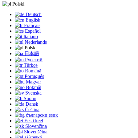
Polski
Deutsch
English
Français
Español
Italiano
Nederlands
Polski
日本語
Русский
Türkçe
Română
Português
Magyar
Bokmål
Svenska
Suomi
Dansk
Čeština
български език
Eesti keel
Slovenčina
Slovenščina
ελληνικά