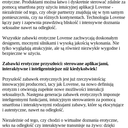
erotyczne. Produktami można łatwo i dyskretnie sterować zdalnie za
pomocą smartfona przy użyciu intuicyjnej aplikacji Lovense -
niezależnie od tego, czy oboje partnerzy znajdują się w tym samym
pomieszczeniu, czy na różnych kontynentach. Technologia Lovense
łączy pary i zapewnia prawdziwą bliskość i intensywne doznania
seksualne nawet na odległość.
Wszystkie zabawki erotyczne Lovense zachwycają doskonałym
designem, mocnymi silnikami i wysoką jakością wykonania. Nie
tylko wyglądają atrakcyjnie, ale są również niezwykle wygodne i
bezpieczne w użyciu.
Zabawki erotyczne przyszłości: sterowane aplikacjami,
interaktywne i inteligentniejsze niż kiedykolwiek!
Przyszłość zabawek erotycznych jest już rzeczywistością:
innowacyjni producenci, tacy jak Lovense, na nowo definiują
erotyzm i otwierają zupełnie nowe możliwości interakcji
seksualnych. Następna generacja zabawek erotycznych imponuje
inteligentnymi funkcjami, intuicyjnym sterowaniem za pomocą
smartfona i interaktywnymi rodzajami zabawy, które są ekscytujące
i autentyczne, nawet na odległość.
Niezależnie od tego, czy chodzi o wirtualne doznania erotyczne,
seks na odległość czy interaktywne transmisje na żywo: dzięki