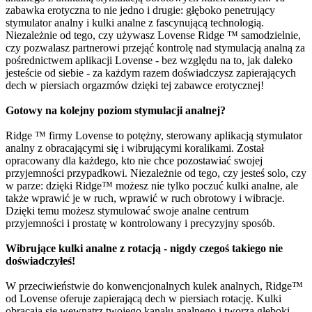
zabawka erotyczna to nie jedno i drugie: głęboko penetrujący
stymulator analny i kulki analne z fascynującą technologią.
Niezależnie od tego, czy używasz Lovense Ridge ™ samodzielnie,
czy pozwalasz partnerowi przejąć kontrolę nad stymulacją analną za
pośrednictwem aplikacji Lovense - bez względu na to, jak daleko
jesteście od siebie - za każdym razem doświadczysz zapierających
dech w piersiach orgazmów dzięki tej zabawce erotycznej!
Gotowy na kolejny poziom stymulacji analnej?
Ridge ™ firmy Lovense to potężny, sterowany aplikacją stymulator
analny z obracającymi się i wibrującymi koralikami. Został
opracowany dla każdego, kto nie chce pozostawiać swojej
przyjemności przypadkowi. Niezależnie od tego, czy jesteś solo, czy
w parze: dzięki Ridge™ możesz nie tylko poczuć kulki analne, ale
także wprawić je w ruch, wprawić w ruch obrotowy i wibracje.
Dzięki temu możesz stymulować swoje analne centrum
przyjemności i prostatę w kontrolowany i precyzyjny sposób.
Wibrujące kulki analne z rotacją - nigdy czegoś takiego nie
doświadczyłeś!
W przeciwieństwie do konwencjonalnych kulek analnych, Ridge™
od Lovense oferuje zapierającą dech w piersiach rotację. Kulki
obracają się wewnątrz twojego kanału analnego i tworzą głęboki,