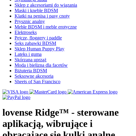
Sklep z akcesoriami do wiązania
Maski i kneble BDSM
Klatki na penisa i pasy cnoty
Prysznic analny
Meble BDSM i meble erotyczne
Elektroseks
Pejcze, floggery i paddle
Seks zabawki BDSM
Sklep Human Puppy Play
Lateks i guma
Skórzana uprząż
Moda i bielizna dla facetów
Biżuteria BDSM
Seksowne akcesoria
Sheets of San Francisco
lovense Ridge™ - sterowane
aplikacją, wibrujące i
obracające się kulki analne