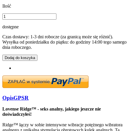
Ilość
dostępne
Czas dostawy: 1-3 dni robocze (za granicą może się różnić).
Wysyłka od poniedziałku do piątku: do godziny 14:00 tego samego
dnia roboczego.
Dodaj do koszyka
Opis
GPSR
Lovense Ridge™ - seks analny, jakiego jeszcze nie
doświadczyłeś!
Ridge™ łączy w sobie intensywne wibracje potężnego wibratora
analnego z unikalną stymulacją obrotowych kulek analnych. Ta