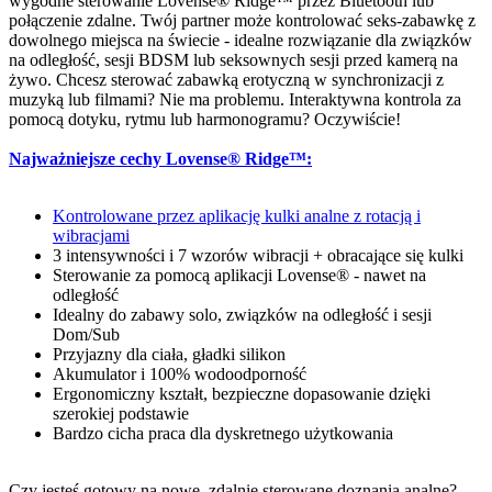
wygodne sterowanie Lovense® Ridge™ przez Bluetooth lub
połączenie zdalne. Twój partner może kontrolować seks-zabawkę z
dowolnego miejsca na świecie - idealne rozwiązanie dla związków
na odległość, sesji BDSM lub seksownych sesji przed kamerą na
żywo. Chcesz sterować zabawką erotyczną w synchronizacji z
muzyką lub filmami? Nie ma problemu. Interaktywna kontrola za
pomocą dotyku, rytmu lub harmonogramu? Oczywiście!
Najważniejsze cechy Lovense® Ridge™:
Kontrolowane przez aplikację kulki analne z rotacją i
wibracjami
3 intensywności i 7 wzorów wibracji + obracające się kulki
Sterowanie za pomocą aplikacji Lovense® - nawet na
odległość
Idealny do zabawy solo, związków na odległość i sesji
Dom/Sub
Przyjazny dla ciała, gładki silikon
Akumulator i 100% wodoodporność
Ergonomiczny kształt, bezpieczne dopasowanie dzięki
szerokiej podstawie
Bardzo cicha praca dla dyskretnego użytkowania
Czy jesteś gotowy na nowe, zdalnie sterowane doznania analne?