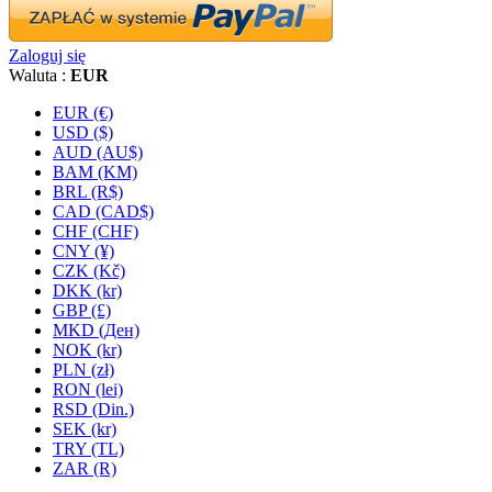
Zaloguj się
Waluta :
EUR
EUR (€)
USD ($)
AUD (AU$)
BAM (KM)
BRL (R$)
CAD (CAD$)
CHF (CHF)
CNY (¥)
CZK (Kč)
DKK (kr)
GBP (£)
MKD (Ден)
NOK (kr)
PLN (zł)
RON (lei)
RSD (Din.)
SEK (kr)
TRY (TL)
ZAR (R)