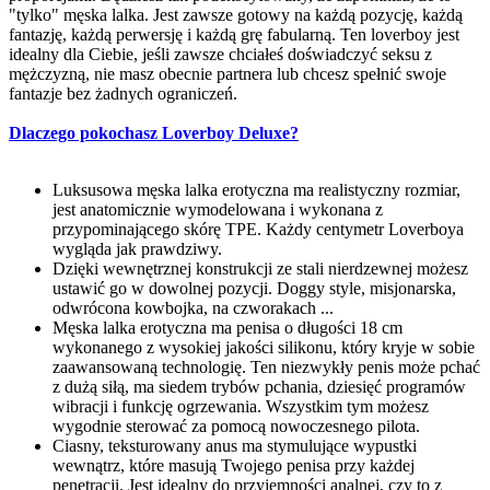
"tylko" męska lalka. Jest zawsze gotowy na każdą pozycję, każdą
fantazję, każdą perwersję i każdą grę fabularną. Ten loverboy jest
idealny dla Ciebie, jeśli zawsze chciałeś doświadczyć seksu z
mężczyzną, nie masz obecnie partnera lub chcesz spełnić swoje
fantazje bez żadnych ograniczeń.
Dlaczego pokochasz Loverboy Deluxe?
Luksusowa męska lalka erotyczna ma realistyczny rozmiar,
jest anatomicznie wymodelowana i wykonana z
przypominającego skórę TPE. Każdy centymetr Loverboya
wygląda jak prawdziwy.
Dzięki wewnętrznej konstrukcji ze stali nierdzewnej możesz
ustawić go w dowolnej pozycji. Doggy style, misjonarska,
odwrócona kowbojka, na czworakach ...
Męska lalka erotyczna ma penisa o długości 18 cm
wykonanego z wysokiej jakości silikonu, który kryje w sobie
zaawansowaną technologię. Ten niezwykły penis może pchać
z dużą siłą, ma siedem trybów pchania, dziesięć programów
wibracji i funkcję ogrzewania. Wszystkim tym możesz
wygodnie sterować za pomocą nowoczesnego pilota.
Ciasny, teksturowany anus ma stymulujące wypustki
wewnątrz, które masują Twojego penisa przy każdej
penetracji. Jest idealny do przyjemności analnej, czy to z