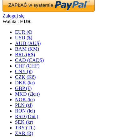
Zaloguj się
Waluta :
EUR
EUR (€)
USD ($)
AUD (AU$)
BAM (KM)
BRL (R$)
CAD (CAD$)
CHF (CHF)
CNY (¥)
CZK (Kč)
DKK (kr)
GBP (£)
MKD (Ден)
NOK (kr)
PLN (zł)
RON (lei)
RSD (Din.)
SEK (kr)
TRY (TL)
ZAR (R)