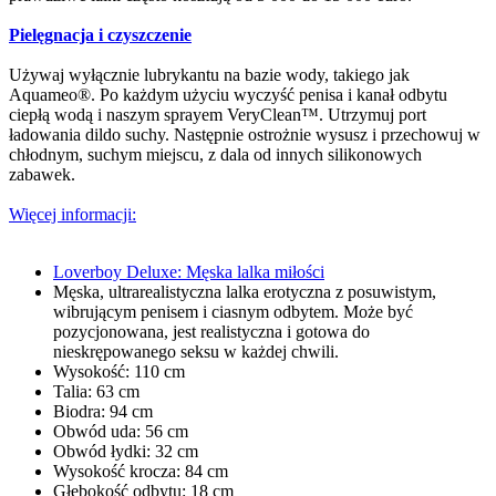
Pielęgnacja i czyszczenie
Używaj wyłącznie lubrykantu na bazie wody, takiego jak
Aquameo®. Po każdym użyciu wyczyść penisa i kanał odbytu
ciepłą wodą i naszym sprayem VeryClean™. Utrzymuj port
ładowania dildo suchy. Następnie ostrożnie wysusz i przechowuj w
chłodnym, suchym miejscu, z dala od innych silikonowych
zabawek.
Więcej informacji:
Loverboy Deluxe: Męska lalka miłości
Męska, ultrarealistyczna lalka erotyczna z posuwistym,
wibrującym penisem i ciasnym odbytem. Może być
pozycjonowana, jest realistyczna i gotowa do
nieskrępowanego seksu w każdej chwili.
Wysokość: 110 cm
Talia: 63 cm
Biodra: 94 cm
Obwód uda: 56 cm
Obwód łydki: 32 cm
Wysokość krocza: 84 cm
Głębokość odbytu: 18 cm