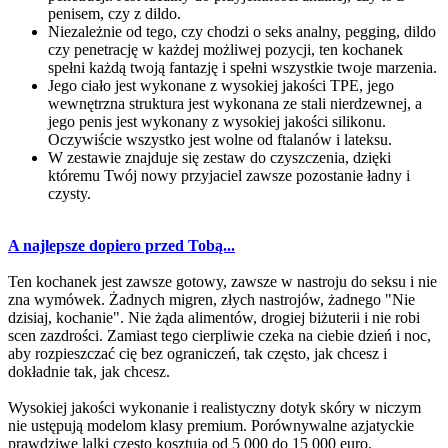
penisem, czy z dildo.
Niezależnie od tego, czy chodzi o seks analny, pegging, dildo
czy penetrację w każdej możliwej pozycji, ten kochanek
spełni każdą twoją fantazję i spełni wszystkie twoje marzenia.
Jego ciało jest wykonane z wysokiej jakości TPE, jego
wewnętrzna struktura jest wykonana ze stali nierdzewnej, a
jego penis jest wykonany z wysokiej jakości silikonu.
Oczywiście wszystko jest wolne od ftalanów i lateksu.
W zestawie znajduje się zestaw do czyszczenia, dzięki
któremu Twój nowy przyjaciel zawsze pozostanie ładny i
czysty.
A najlepsze dopiero przed Tobą...
Ten kochanek jest zawsze gotowy, zawsze w nastroju do seksu i nie
zna wymówek. Żadnych migren, złych nastrojów, żadnego "Nie
dzisiaj, kochanie". Nie żąda alimentów, drogiej biżuterii i nie robi
scen zazdrości. Zamiast tego cierpliwie czeka na ciebie dzień i noc,
aby rozpieszczać cię bez ograniczeń, tak często, jak chcesz i
dokładnie tak, jak chcesz.
Wysokiej jakości wykonanie i realistyczny dotyk skóry w niczym
nie ustępują modelom klasy premium. Porównywalne azjatyckie
prawdziwe lalki często kosztują od 5 000 do 15 000 euro.