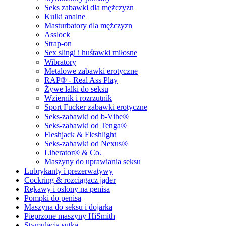
Seks zabawki dla mężczyzn
Kulki analne
Masturbatory dla mężczyzn
Asslock
Strap-on
Sex slingi i huśtawki miłosne
Wibratory
Metalowe zabawki erotyczne
RAP® - Real Ass Play
Żywe lalki do seksu
Wziernik i rozrzutnik
Sport Fucker zabawki erotyczne
Seks-zabawki od b-Vibe®
Seks-zabawki od Tenga®
Fleshjack & Fleshlight
Seks-zabawki od Nexus®
Liberator® & Co.
Maszyny do uprawiania seksu
Lubrykanty i prezerwatywy
Cockring & rozciągacz jąder
Rękawy i osłony na penisa
Pompki do penisa
Maszyna do seksu i dojarka
Pieprzone maszyny HiSmith
Stymulacja sutka