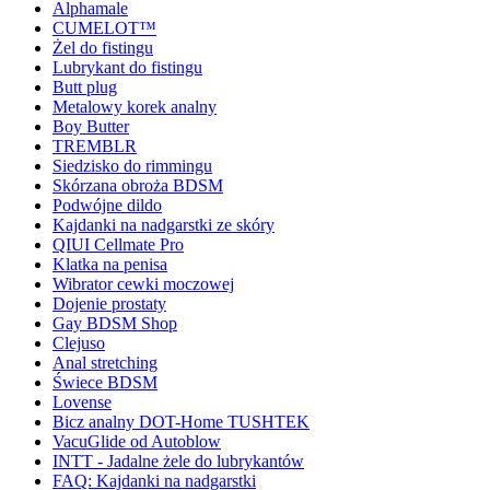
Alphamale
CUMELOT™
Żel do fistingu
Lubrykant do fistingu
Butt plug
Metalowy korek analny
Boy Butter
TREMBLR
Siedzisko do rimmingu
Skórzana obroża BDSM
Podwójne dildo
Kajdanki na nadgarstki ze skóry
QIUI Cellmate Pro
Klatka na penisa
Wibrator cewki moczowej
Dojenie prostaty
Gay BDSM Shop
Clejuso
Anal stretching
Świece BDSM
Lovense
Bicz analny DOT-Home TUSHTEK
VacuGlide od Autoblow
INTT - Jadalne żele do lubrykantów
FAQ: Kajdanki na nadgarstki