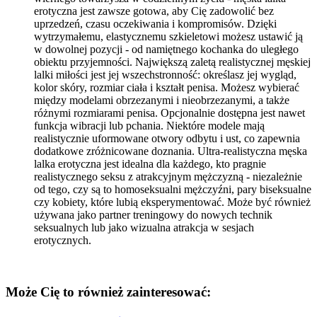
erotyczna jest zawsze gotowa, aby Cię zadowolić bez
uprzedzeń, czasu oczekiwania i kompromisów. Dzięki
wytrzymałemu, elastycznemu szkieletowi możesz ustawić ją
w dowolnej pozycji - od namiętnego kochanka do uległego
obiektu przyjemności. Największą zaletą realistycznej męskiej
lalki miłości jest jej wszechstronność: określasz jej wygląd,
kolor skóry, rozmiar ciała i kształt penisa. Możesz wybierać
między modelami obrzezanymi i nieobrzezanymi, a także
różnymi rozmiarami penisa. Opcjonalnie dostępna jest nawet
funkcja wibracji lub pchania. Niektóre modele mają
realistycznie uformowane otwory odbytu i ust, co zapewnia
dodatkowe zróżnicowane doznania. Ultra-realistyczna męska
lalka erotyczna jest idealna dla każdego, kto pragnie
realistycznego seksu z atrakcyjnym mężczyzną - niezależnie
od tego, czy są to homoseksualni mężczyźni, pary biseksualne
czy kobiety, które lubią eksperymentować. Może być również
używana jako partner treningowy do nowych technik
seksualnych lub jako wizualna atrakcja w sesjach
erotycznych.
Może Cię to również zainteresować: