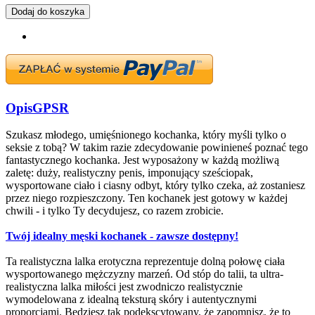
Dodaj do koszyka
Opis
GPSR
Szukasz młodego, umięśnionego kochanka, który myśli tylko o
seksie z tobą? W takim razie zdecydowanie powinieneś poznać tego
fantastycznego kochanka. Jest wyposażony w każdą możliwą
zaletę: duży, realistyczny penis, imponujący sześciopak,
wysportowane ciało i ciasny odbyt, który tylko czeka, aż zostaniesz
przez niego rozpieszczony. Ten kochanek jest gotowy w każdej
chwili - i tylko Ty decydujesz, co razem zrobicie.
Twój idealny męski kochanek - zawsze dostępny!
Ta realistyczna lalka erotyczna reprezentuje dolną połowę ciała
wysportowanego mężczyzny marzeń. Od stóp do talii, ta ultra-
realistyczna lalka miłości jest zwodniczo realistycznie
wymodelowana z idealną teksturą skóry i autentycznymi
proporcjami. Będziesz tak podekscytowany, że zapomnisz, że to