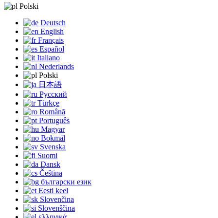
Polski
Deutsch
English
Français
Español
Italiano
Nederlands
Polski
日本語
Русский
Türkçe
Română
Português
Magyar
Bokmål
Svenska
Suomi
Dansk
Čeština
български език
Eesti keel
Slovenčina
Slovenščina
ελληνικά