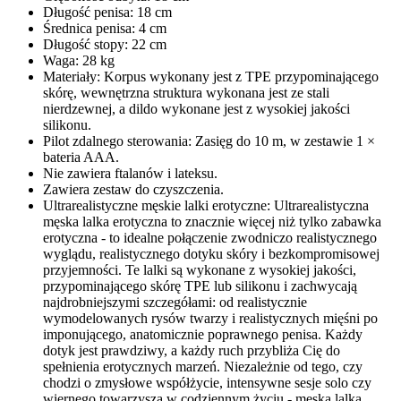
Długość penisa: 18 cm
Średnica penisa: 4 cm
Długość stopy: 22 cm
Waga: 28 kg
Materiały: Korpus wykonany jest z TPE przypominającego
skórę, wewnętrzna struktura wykonana jest ze stali
nierdzewnej, a dildo wykonane jest z wysokiej jakości
silikonu.
Pilot zdalnego sterowania: Zasięg do 10 m, w zestawie 1 ×
bateria AAA.
Nie zawiera ftalanów i lateksu.
Zawiera zestaw do czyszczenia.
Ultrarealistyczne męskie lalki erotyczne: Ultrarealistyczna
męska lalka erotyczna to znacznie więcej niż tylko zabawka
erotyczna - to idealne połączenie zwodniczo realistycznego
wyglądu, realistycznego dotyku skóry i bezkompromisowej
przyjemności. Te lalki są wykonane z wysokiej jakości,
przypominającego skórę TPE lub silikonu i zachwycają
najdrobniejszymi szczegółami: od realistycznie
wymodelowanych rysów twarzy i realistycznych mięśni po
imponującego, anatomicznie poprawnego penisa. Każdy
dotyk jest prawdziwy, a każdy ruch przybliża Cię do
spełnienia erotycznych marzeń. Niezależnie od tego, czy
chodzi o zmysłowe współżycie, intensywne sesje solo czy
wiernego towarzysza w codziennym życiu - męska lalka