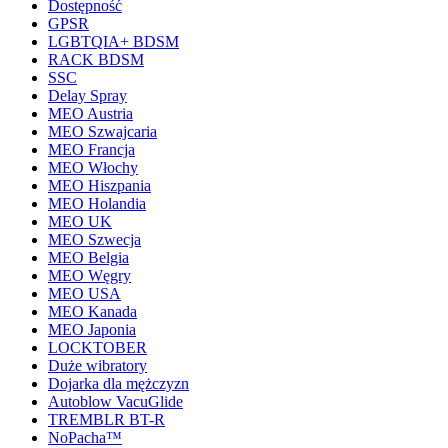
Dostępność
GPSR
LGBTQIA+ BDSM
RACK BDSM
SSC
Delay Spray
MEO Austria
MEO Szwajcaria
MEO Francja
MEO Włochy
MEO Hiszpania
MEO Holandia
MEO UK
MEO Szwecja
MEO Belgia
MEO Węgry
MEO USA
MEO Kanada
MEO Japonia
LOCKTOBER
Duże wibratory
Dojarka dla mężczyzn
Autoblow VacuGlide
TREMBLR BT-R
NoPacha™