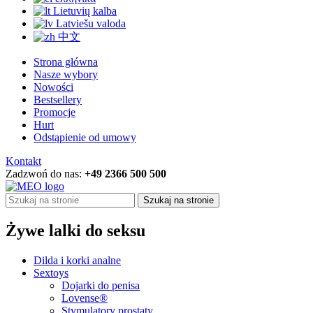
Lietuvių kalba
Latviešu valoda
中文
Strona główna
Nasze wybory
Nowości
Bestsellery
Promocje
Hurt
Odstąpienie od umowy
Kontakt
Zadzwoń do nas:
+49 2366 500 500
Szukaj na stronie
Żywe lalki do seksu
Dilda i korki analne
Sextoys
Dojarki do penisa
Lovense®
Stymulatory prostaty