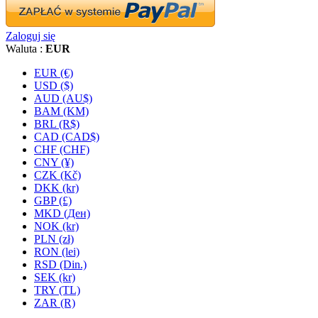
Zaloguj się
Waluta :
EUR
EUR (€)
USD ($)
AUD (AU$)
BAM (KM)
BRL (R$)
CAD (CAD$)
CHF (CHF)
CNY (¥)
CZK (Kč)
DKK (kr)
GBP (£)
MKD (Ден)
NOK (kr)
PLN (zł)
RON (lei)
RSD (Din.)
SEK (kr)
TRY (TL)
ZAR (R)