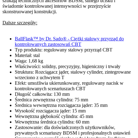
szukają technicznych akcesoriów BDSM, silnego ucisku i
świadomie kontrolowanej intensywności w przejrzyście
skonstruowanej konstrukcji.
Dalsze szczegóły:
BallFlask™ by Dr. Sado® - Ciężki stalowy przyrząd do
kontrolowanych zastosowań CBT
Typ produktu: regulowany stalowy przyrząd CBT
Materiał: stal
Waga: 1,68 kg
Właściwości: solidny, precyzyjny, higieniczny i trwały
Struktura: Rozciągacz jąder, stalowy cylinder, zintegrowane
wrzeciono z uchwytem T
Efekt: umożliwia ukierunkowany, regulowany nacisk w
kontrolowanych scenariuszach CBT
Długość całkowita: 130 mm
Średnica zewnętrzna cylindra: 75 mm
Średnica wewnętrzna rozciągacza jąder: 35 mm
Wysokość rozciągacza jąder: 15 mm
Wewnętrzna głębokość cylindra: 45 mm
Wewnętrzna średnica cylindra: 60 mm
Zastosowanie: dla doświadczonych użytkowników,
prywatnych scenariuszy BDSM i profesjonalnych ustawień