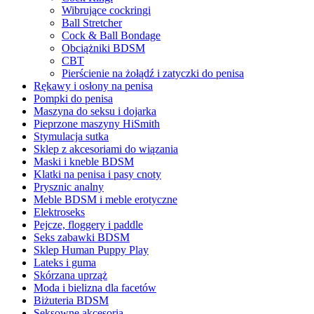
Wibrujące cockringi
Ball Stretcher
Cock & Ball Bondage
Obciążniki BDSM
CBT
Pierścienie na żołądź i zatyczki do penisa
Rękawy i osłony na penisa
Pompki do penisa
Maszyna do seksu i dojarka
Pieprzone maszyny HiSmith
Stymulacja sutka
Sklep z akcesoriami do wiązania
Maski i kneble BDSM
Klatki na penisa i pasy cnoty
Prysznic analny
Meble BDSM i meble erotyczne
Elektroseks
Pejcze, floggery i paddle
Seks zabawki BDSM
Sklep Human Puppy Play
Lateks i guma
Skórzana uprząż
Moda i bielizna dla facetów
Biżuteria BDSM
Seksowne akcesoria