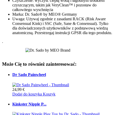
Czyszczenie: wyczyść ciepłą wodą i łagodnym środkiem
czyszczącym, takim jak VeryClean™ i pozostaw do
całkowitego wyschnięcia
Marka: Dr. Sado® by MEO® Germany
Uwaga: Używaj zgodnie z zasadami RACK (Risk Aware
Consensual Kink) i SSC (Safe, Sane & Consensual). Tylko
dla doświadczonych użytkowników z podstawową wiedzą
anatomiczną. Przestrzegaj instrukcji GPSR dla tego produktu.
.
Może Cię to również zainteresować:
Dr Sado Painwheel
24,99 €
Dodaj do koszyka
Koszyk
Kinkster Nipple P...