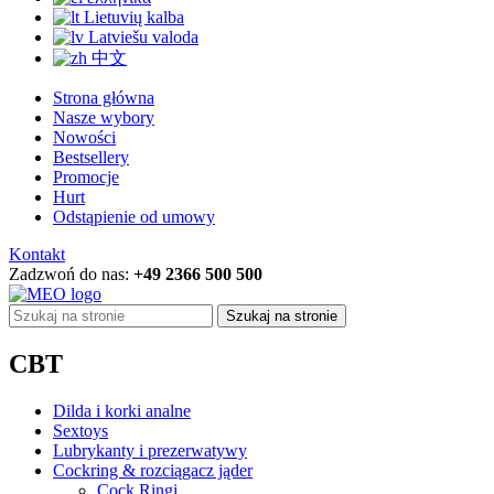
Lietuvių kalba
Latviešu valoda
中文
Strona główna
Nasze wybory
Nowości
Bestsellery
Promocje
Hurt
Odstąpienie od umowy
Kontakt
Zadzwoń do nas:
+49 2366 500 500
Szukaj na stronie
CBT
Dilda i korki analne
Sextoys
Lubrykanty i prezerwatywy
Cockring & rozciągacz jąder
Cock Ringi