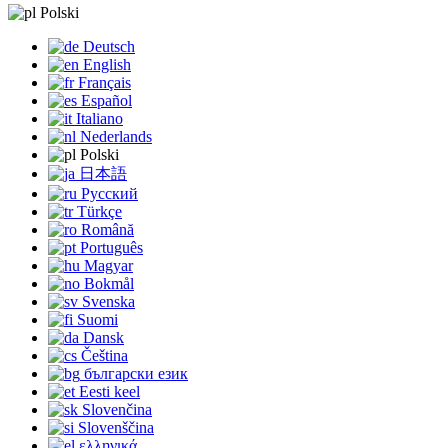
Polski
Deutsch
English
Français
Español
Italiano
Nederlands
Polski
日本語
Русский
Türkçe
Română
Português
Magyar
Bokmål
Svenska
Suomi
Dansk
Čeština
български език
Eesti keel
Slovenčina
Slovenščina
ελληνικά