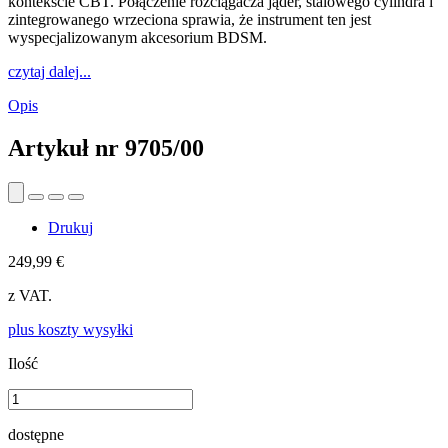
kontekście CBT. Połączenie rozciągacza jąder, stalowego cylindra i
zintegrowanego wrzeciona sprawia, że instrument ten jest
wyspecjalizowanym akcesorium BDSM.
czytaj dalej...
Opis
Artykuł nr
9705/00
Drukuj
249,99 €
z VAT.
plus koszty wysyłki
Ilość
dostępne