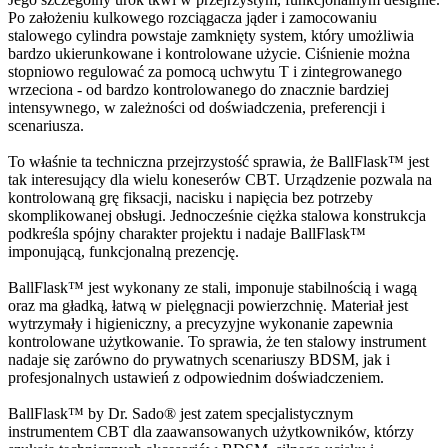
Po założeniu kulkowego rozciągacza jąder i zamocowaniu
stalowego cylindra powstaje zamknięty system, który umożliwia
bardzo ukierunkowane i kontrolowane użycie. Ciśnienie można
stopniowo regulować za pomocą uchwytu T i zintegrowanego
wrzeciona - od bardzo kontrolowanego do znacznie bardziej
intensywnego, w zależności od doświadczenia, preferencji i
scenariusza.
To właśnie ta techniczna przejrzystość sprawia, że BallFlask™ jest
tak interesujący dla wielu koneserów CBT. Urządzenie pozwala na
kontrolowaną grę fiksacji, nacisku i napięcia bez potrzeby
skomplikowanej obsługi. Jednocześnie ciężka stalowa konstrukcja
podkreśla spójny charakter projektu i nadaje BallFlask™
imponującą, funkcjonalną prezencję.
BallFlask™ jest wykonany ze stali, imponuje stabilnością i wagą
oraz ma gładką, łatwą w pielęgnacji powierzchnię. Materiał jest
wytrzymały i higieniczny, a precyzyjne wykonanie zapewnia
kontrolowane użytkowanie. To sprawia, że ten stalowy instrument
nadaje się zarówno do prywatnych scenariuszy BDSM, jak i
profesjonalnych ustawień z odpowiednim doświadczeniem.
BallFlask™ by Dr. Sado® jest zatem specjalistycznym
instrumentem CBT dla zaawansowanych użytkowników, którzy