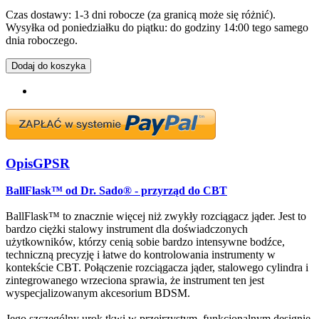
Czas dostawy: 1-3 dni robocze (za granicą może się różnić).
Wysyłka od poniedziałku do piątku: do godziny 14:00 tego samego
dnia roboczego.
Dodaj do koszyka
Opis
GPSR
BallFlask™ od Dr. Sado® - przyrząd do CBT
BallFlask™ to znacznie więcej niż zwykły rozciągacz jąder. Jest to
bardzo ciężki stalowy instrument dla doświadczonych
użytkowników, którzy cenią sobie bardzo intensywne bodźce,
techniczną precyzję i łatwe do kontrolowania instrumenty w
kontekście CBT. Połączenie rozciągacza jąder, stalowego cylindra i
zintegrowanego wrzeciona sprawia, że instrument ten jest
wyspecjalizowanym akcesorium BDSM.
Jego szczególny urok tkwi w przejrzystym, funkcjonalnym designie.