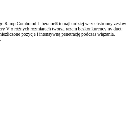
edge Ramp Combo od Liberator® to najbardziej wszechstronny zestaw
itery V o różnych rozmiarach tworzą razem bezkonkurencyjny duet:
iezliczone pozycje i intensywną penetrację podczas wiązania.
.