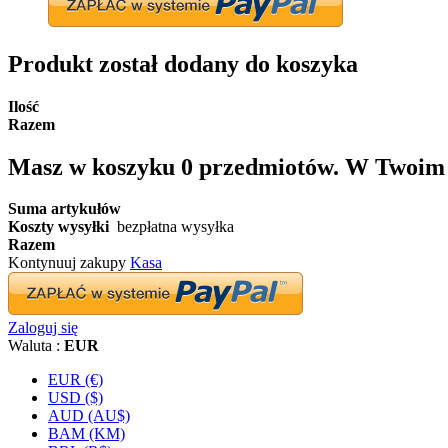
Produkt został dodany do koszyka
Ilość
Razem
Masz w koszyku
0
przedmiotów.
W Twoim k
Suma artykułów
Koszty wysyłki
bezpłatna wysyłka
Razem
Kontynuuj zakupy
Kasa
Zaloguj się
Waluta :
EUR
EUR (€)
USD ($)
AUD (AU$)
BAM (KM)