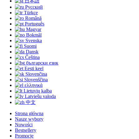
日本語
Русский
Türkçe
Română
Português
Magyar
Bokmål
Svenska
Suomi
Dansk
Čeština
български език
Eesti keel
Slovenčina
Slovenščina
ελληνικά
Lietuvių kalba
Latviešu valoda
中文
Strona główna
Nasze wybory
Nowości
Bestsellery
Promocje