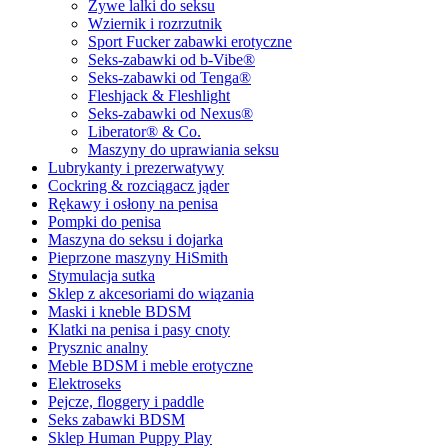
Żywe lalki do seksu
Wziernik i rozrzutnik
Sport Fucker zabawki erotyczne
Seks-zabawki od b-Vibe®
Seks-zabawki od Tenga®
Fleshjack & Fleshlight
Seks-zabawki od Nexus®
Liberator® & Co.
Maszyny do uprawiania seksu
Lubrykanty i prezerwatywy
Cockring & rozciągacz jąder
Rękawy i osłony na penisa
Pompki do penisa
Maszyna do seksu i dojarka
Pieprzone maszyny HiSmith
Stymulacja sutka
Sklep z akcesoriami do wiązania
Maski i kneble BDSM
Klatki na penisa i pasy cnoty
Prysznic analny
Meble BDSM i meble erotyczne
Elektroseks
Pejcze, floggery i paddle
Seks zabawki BDSM
Sklep Human Puppy Play