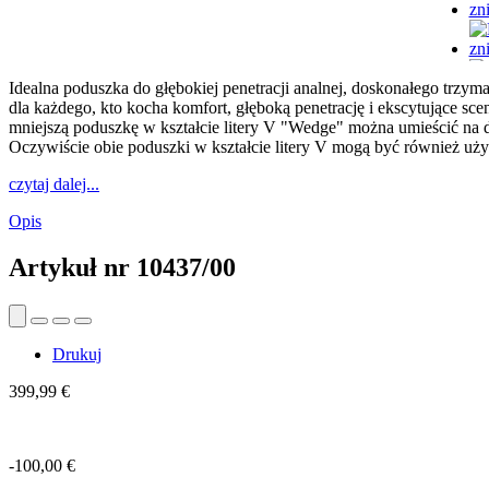
Idealna poduszka do głębokiej penetracji analnej, doskonałego trzy
dla każdego, kto kocha komfort, głęboką penetrację i ekscytujące s
mniejszą poduszkę w kształcie litery V "Wedge" można umieścić na d
Oczywiście obie poduszki w kształcie litery V mogą być również uży
czytaj dalej...
Opis
Artykuł nr
10437/00
Drukuj
399,99 €
-100,00 €