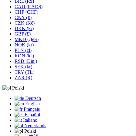
BRL (R$)
CAD (CAD$)
CHF (CHF)
CNY (¥)
CZK (Kč)
DKK (kr)
GBP (£)
MKD (Ден)
NOK (kr)
PLN (zł)
RON (lei)
RSD (Din.)
SEK (kr)
TRY (TL)
ZAR (R)
Polski
Deutsch
English
Français
Español
Italiano
Nederlands
Polski