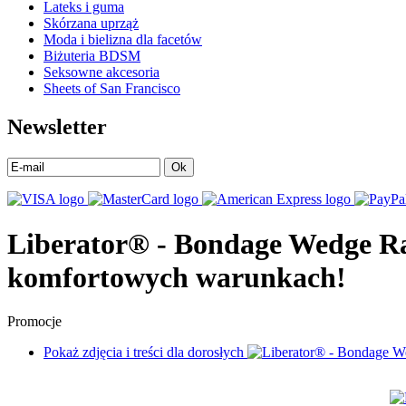
Lateks i guma
Skórzana uprząż
Moda i bielizna dla facetów
Biżuteria BDSM
Seksowne akcesoria
Sheets of San Francisco
Newsletter
Ok
Liberator® - Bondage Wedge Ra
komfortowych warunkach!
Promocje
Pokaż zdjęcia i treści dla dorosłych