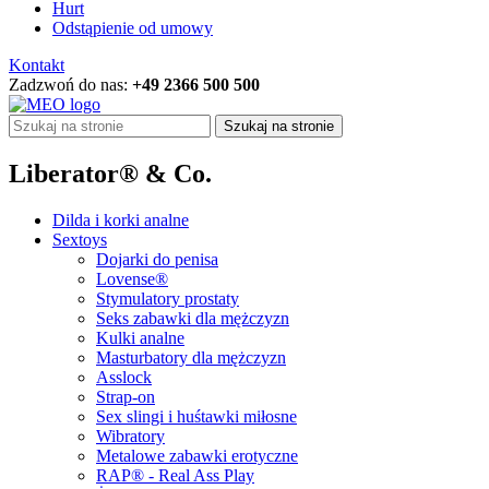
Hurt
Odstąpienie od umowy
Kontakt
Zadzwoń do nas:
+49 2366 500 500
Szukaj na stronie
Liberator® & Co.
Dilda i korki analne
Sextoys
Dojarki do penisa
Lovense®
Stymulatory prostaty
Seks zabawki dla mężczyzn
Kulki analne
Masturbatory dla mężczyzn
Asslock
Strap-on
Sex slingi i huśtawki miłosne
Wibratory
Metalowe zabawki erotyczne
RAP® - Real Ass Play