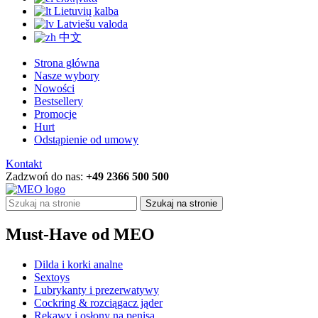
Lietuvių kalba
Latviešu valoda
中文
Strona główna
Nasze wybory
Nowości
Bestsellery
Promocje
Hurt
Odstąpienie od umowy
Kontakt
Zadzwoń do nas:
+49 2366 500 500
Szukaj na stronie
Must-Have od MEO
Dilda i korki analne
Sextoys
Lubrykanty i prezerwatywy
Cockring & rozciągacz jąder
Rękawy i osłony na penisa