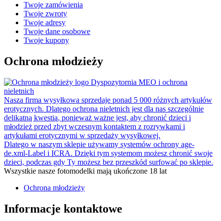
Twoje zamówienia
Twoje zwroty
Twoje adresy
Twoje dane osobowe
Twoje kupony
Ochrona młodzieży
Dyspozytornia MEO i ochrona
nieletnich
Nasza firma wysyłkowa sprzedaje ponad 5 000 różnych artykułów
erotycznych. Dlatego ochrona nieletnich jest dla nas szczególnie
delikatną kwestią, ponieważ ważne jest, aby chronić dzieci i
młodzież przed zbyt wczesnym kontaktem z rozrywkami i
artykułami erotycznymi w sprzedaży wysyłkowej.
Dlatego w naszym sklepie używamy systemów ochrony age-
de.xml-Label i ICRA. Dzięki tym systemom możesz chronić swoje
dzieci, podczas gdy Ty możesz bez przeszkód surfować po sklepie.
Wszystkie nasze fotomodelki mają ukończone 18 lat
Ochrona młodzieży
Informacje kontaktowe