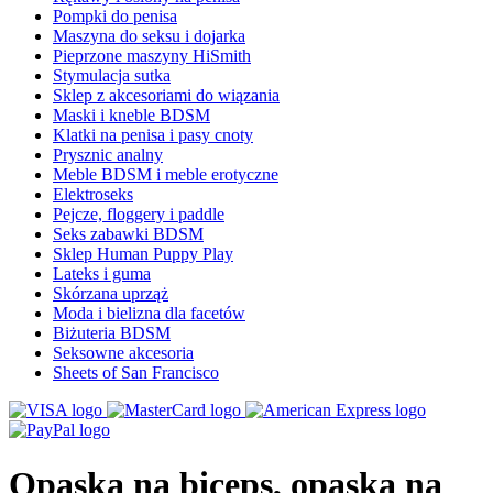
Pompki do penisa
Maszyna do seksu i dojarka
Pieprzone maszyny HiSmith
Stymulacja sutka
Sklep z akcesoriami do wiązania
Maski i kneble BDSM
Klatki na penisa i pasy cnoty
Prysznic analny
Meble BDSM i meble erotyczne
Elektroseks
Pejcze, floggery i paddle
Seks zabawki BDSM
Sklep Human Puppy Play
Lateks i guma
Skórzana uprząż
Moda i bielizna dla facetów
Biżuteria BDSM
Seksowne akcesoria
Sheets of San Francisco
Opaska na biceps, opaska na