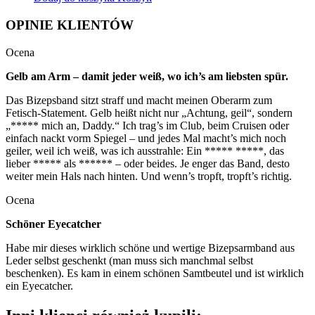
OPINIE KLIENTÓW
Ocena
Gelb am Arm – damit jeder weiß, wo ich’s am liebsten spür.
Das Bizepsband sitzt straff und macht meinen Oberarm zum
Fetisch-Statement. Gelb heißt nicht nur „Achtung, geil“, sondern
„***** mich an, Daddy.“ Ich trag’s im Club, beim Cruisen oder
einfach nackt vorm Spiegel – und jedes Mal macht’s mich noch
geiler, weil ich weiß, was ich ausstrahle: Ein ***** *****, das
lieber ***** als ****** – oder beides. Je enger das Band, desto
weiter mein Hals nach hinten. Und wenn’s tropft, tropft’s richtig.
Ocena
Schöner Eyecatcher
Habe mir dieses wirklich schöne und wertige Bizepsarmband aus
Leder selbst geschenkt (man muss sich manchmal selbst
beschenken). Es kam in einem schönen Samtbeutel und ist wirklich
ein Eyecatcher.