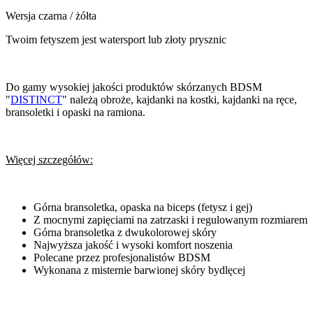
Wersja czarna / żółta
Twoim fetyszem jest watersport lub złoty prysznic
Do gamy wysokiej jakości produktów skórzanych BDSM
"
DISTINCT
" należą obroże, kajdanki na kostki, kajdanki na ręce,
bransoletki i opaski na ramiona.
Więcej szczegółów:
Górna bransoletka, opaska na biceps (fetysz i gej)
Z mocnymi zapięciami na zatrzaski i regulowanym rozmiarem
Górna bransoletka z dwukolorowej skóry
Najwyższa jakość i wysoki komfort noszenia
Polecane przez profesjonalistów BDSM
Wykonana z misternie barwionej skóry bydlęcej