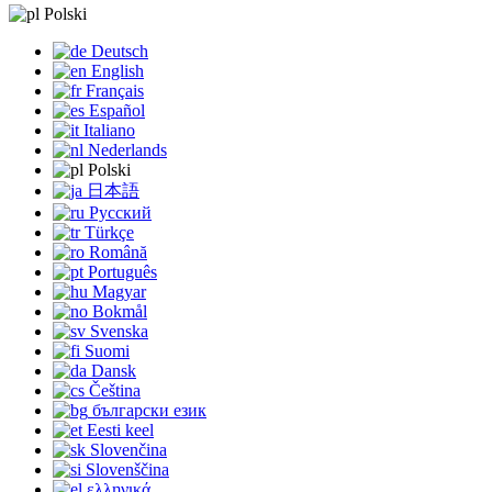
Polski
Deutsch
English
Français
Español
Italiano
Nederlands
Polski
日本語
Русский
Türkçe
Română
Português
Magyar
Bokmål
Svenska
Suomi
Dansk
Čeština
български език
Eesti keel
Slovenčina
Slovenščina
ελληνικά