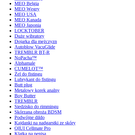
MEO Belgia
MEO Węgry
MEO USA
MEO Kanada
MEO Japonia
LOCKTOBER
Duże wibratory
Dojarka dla mężczyzn
Autoblow VacuGlide
TREMBLR BT-R
NoPacha™
Alphamale
CUMELOT™
Żel do fistingu
Lubrykant do fistingu
Butt plug
Metalowy korek analny
Boy Butter
TREMBLR
Siedzisko do rimmingu
Skórzana obroża BDSM
Podwójne dildo
Kajdanki na nadgarstki ze skóry
QIUI Cellmate Pro
Klatka na penisa