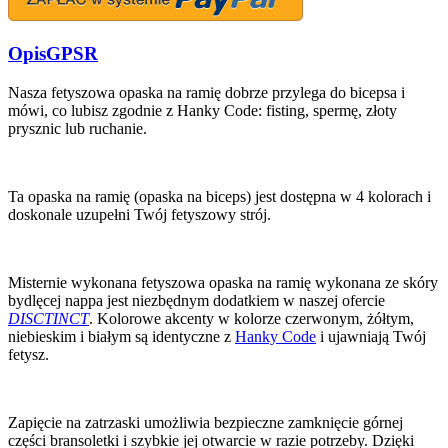
Opis
GPSR
Nasza fetyszowa opaska na ramię dobrze przylega do bicepsa i
mówi, co lubisz zgodnie z Hanky Code: fisting, spermę, złoty
prysznic lub ruchanie.
Ta opaska na ramię (opaska na biceps) jest dostępna w 4 kolorach i
doskonale uzupełni Twój fetyszowy strój.
Misternie wykonana fetyszowa opaska na ramię wykonana ze skóry
bydlęcej nappa jest niezbędnym dodatkiem w naszej ofercie
DISCTINCT
. Kolorowe akcenty w kolorze czerwonym, żółtym,
niebieskim i białym są identyczne z
Hanky Code
i ujawniają Twój
fetysz.
Zapięcie na zatrzaski umożliwia bezpieczne zamknięcie górnej
części bransoletki i szybkie jej otwarcie w razie potrzeby. Dzięki