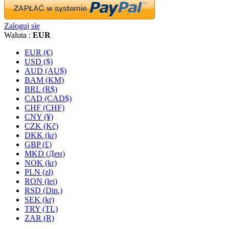
Zaloguj się
Waluta :
EUR
EUR (€)
USD ($)
AUD (AU$)
BAM (KM)
BRL (R$)
CAD (CAD$)
CHF (CHF)
CNY (¥)
CZK (Kč)
DKK (kr)
GBP (£)
MKD (Ден)
NOK (kr)
PLN (zł)
RON (lei)
RSD (Din.)
SEK (kr)
TRY (TL)
ZAR (R)