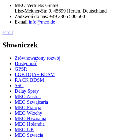
MEO Vertriebs GmbH
Lise-Meitner-Str. 9, 45699 Herten, Deutschland
Zadzwoń do nas:
+49 2366 500 500
E-mail
info@meo.de
scroll
Słowniczek
Zrównoważony rozwój
Dostępność
GPSR
LGBTQIA+ BDSM
RACK BDSM
SSC
Delay Spray
MEO Austria
MEO Szwajcaria
MEO Francja
MEO Włochy
MEO Hiszpania
MEO Holandia
MEO UK
MEO Szwecja