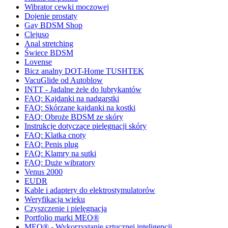
Wibrator cewki moczowej
Dojenie prostaty
Gay BDSM Shop
Clejuso
Anal stretching
Świece BDSM
Lovense
Bicz analny DOT-Home TUSHTEK
VacuGlide od Autoblow
INTT - Jadalne żele do lubrykantów
FAQ: Kajdanki na nadgarstki
FAQ: Skórzane kajdanki na kostki
FAQ: Obroże BDSM ze skóry
Instrukcje dotyczące pielęgnacji skóry
FAQ: Klatka cnoty
FAQ: Penis plug
FAQ: Klamry na sutki
FAQ: Duże wibratory
Venus 2000
EUDR
Kable i adaptery do elektrostymulatorów
Weryfikacja wieku
Czyszczenie i pielęgnacja
Portfolio marki MEO®
MEO® - Wykorzystanie sztucznej inteligencji