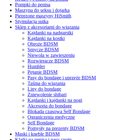
Pompki do penisa
Maszyna do seksu i dojarka
Pieprzone maszyny HiSmith
Stymulacja sutka
Sklep z akcesoriami do wiązania
Kajdanki na nadgarstki
Kajdanki na kostki
Obroże BDSM
Smycze BDSM
Niewola w zawieszeniu
Rozwieracze BDSM
Humbler
Pętanie BDSM
Pasy do bondage i uprzęże BDSM
Taśma do wiązania
Liny do bondage
Zniewolenie shibari
Kajdanki i kajdanki na nogi
Akcesoria do bondage
Blokada czasowa Self Bondage
Ograniczenia medyczne
Self Bondage
Pomysły na prezenty BDSM
Maski i kneble BDSM
Klatki na penisa i pasy cnoty