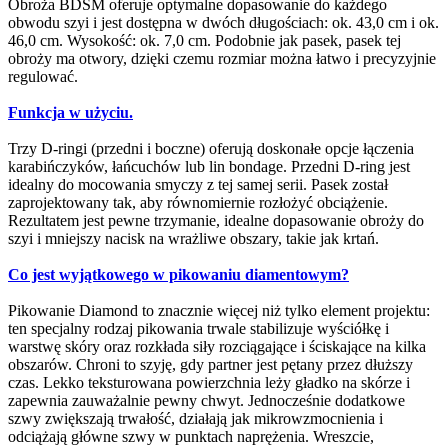
Obroża BDSM oferuje optymalne dopasowanie do każdego
obwodu szyi i jest dostępna w dwóch długościach: ok. 43,0 cm i ok.
46,0 cm. Wysokość: ok. 7,0 cm. Podobnie jak pasek, pasek tej
obroży ma otwory, dzięki czemu rozmiar można łatwo i precyzyjnie
regulować.
Funkcja w użyciu.
Trzy D-ringi (przedni i boczne) oferują doskonałe opcje łączenia
karabińczyków, łańcuchów lub lin bondage. Przedni D-ring jest
idealny do mocowania smyczy z tej samej serii. Pasek został
zaprojektowany tak, aby równomiernie rozłożyć obciążenie.
Rezultatem jest pewne trzymanie, idealne dopasowanie obroży do
szyi i mniejszy nacisk na wrażliwe obszary, takie jak krtań.
Co jest wyjątkowego w pikowaniu diamentowym?
Pikowanie Diamond to znacznie więcej niż tylko element projektu:
ten specjalny rodzaj pikowania trwale stabilizuje wyściółkę i
warstwę skóry oraz rozkłada siły rozciągające i ściskające na kilka
obszarów. Chroni to szyję, gdy partner jest pętany przez dłuższy
czas. Lekko teksturowana powierzchnia leży gładko na skórze i
zapewnia zauważalnie pewny chwyt. Jednocześnie dodatkowe
szwy zwiększają trwałość, działają jak mikrowzmocnienia i
odciążają główne szwy w punktach naprężenia. Wreszcie,