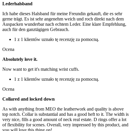
Lederhalsband
Ich habe dieses Halsband für meine Freundin gekauft, die es sehr
gerne trägt. Es ist sehr angenehm weich und roch direkt nach dem
Auspacken wunderbar nach echtem Leder. Eine klare Empfehlung,
auch für den ganztägigen Gebrauch.
1 z 1 klientów uznało tę recenzję za pomocną.
Ocena
Absolutely love it.
Now want to get it's matching wrist cuffs.
1 z 1 klientów uznało tę recenzję za pomocną.
Ocena
Collared and locked down
As with anything from MEO the leatherwork and quality is above
top notch. Collar is substantial and has a good heft to it. The width is
very nice, fills a good amount of neck real estate. D rings offer a lot
of flexibility for scenes. Overall, very impressed by this product, and
you will love this thing on!