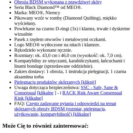
Obroża BDSM wykonana z prawdziwej skóry
Seria Black Diamond™ od MEO®.
Marka: MEO®, Niemcy
Pikowany wzór w romby (Diamond Quilting), miękko
wyściełany.
Powlekane na czarno D-ringi (3x) i klamra, trwałe i dyskretne
wizualnie
Pasek z rzędem otworów i metalowymi oczkami.
Logo MEO® wytłoczone na nitach i klamrze.
Rękodzieło wykonane ręcznie.
Rozmiary: ok. 43,0 cm i 46,0 cm (wysokość: ok. 7,0 cm).
Kompatybilny ze smyczami, karabińczykami, łańcuchami i
linami bondage (sprzedawane oddzielnie).
Zakres dostawy: 1 obroża, 1 instrukcja pielęgnacji, 1 czarna
aksamitna torba
Pielęgnacja produktów skórzanych [kliknij]
Uwaga dotycząca bezpieczeństwa:
SSC - Safe, Sane &
Consensual
[klikalne
]
- i
RACK Risk Aware Consensual
Kink [klikalne]
FAQ:
Często zadawane pytania i odpowiedzi na temat
skórzanych obroży BDSM (rozmiar, pielęgnacja,
użytkowanie, kompatybilność) [klikalne]
Może Cię to również zainteresować: