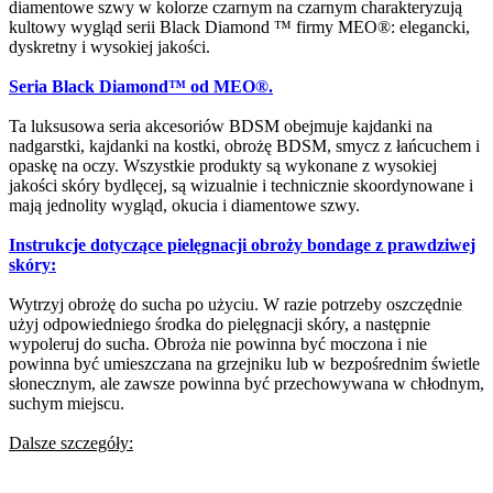
diamentowe szwy w kolorze czarnym na czarnym charakteryzują
kultowy wygląd serii Black Diamond ™ firmy MEO®: elegancki,
dyskretny i wysokiej jakości.
Seria Black Diamond™ od MEO®.
Ta luksusowa seria akcesoriów BDSM obejmuje kajdanki na
nadgarstki, kajdanki na kostki, obrożę BDSM, smycz z łańcuchem i
opaskę na oczy. Wszystkie produkty są wykonane z wysokiej
jakości skóry bydlęcej, są wizualnie i technicznie skoordynowane i
mają jednolity wygląd, okucia i diamentowe szwy.
Instrukcje dotyczące pielęgnacji obroży bondage z prawdziwej
skóry:
Wytrzyj obrożę do sucha po użyciu. W razie potrzeby oszczędnie
użyj odpowiedniego środka do pielęgnacji skóry, a następnie
wypoleruj do sucha. Obroża nie powinna być moczona i nie
powinna być umieszczana na grzejniku lub w bezpośrednim świetle
słonecznym, ale zawsze powinna być przechowywana w chłodnym,
suchym miejscu.
Dalsze szczegóły: