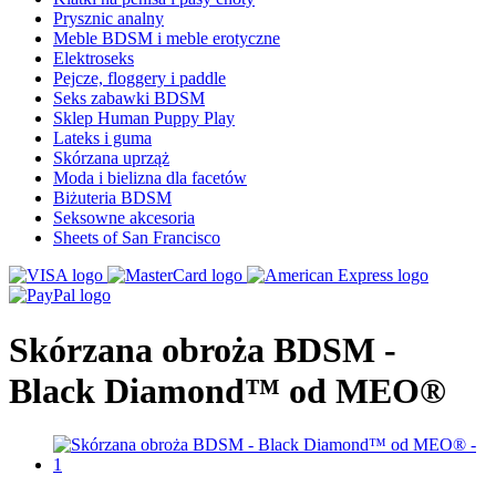
Prysznic analny
Meble BDSM i meble erotyczne
Elektroseks
Pejcze, floggery i paddle
Seks zabawki BDSM
Sklep Human Puppy Play
Lateks i guma
Skórzana uprząż
Moda i bielizna dla facetów
Biżuteria BDSM
Seksowne akcesoria
Sheets of San Francisco
Skórzana obroża BDSM -
Black Diamond™ od MEO®