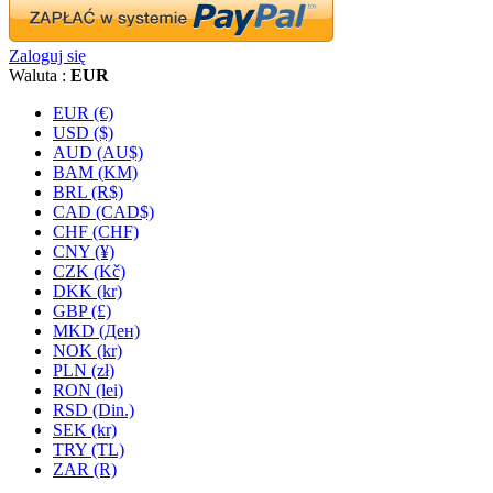
Zaloguj się
Waluta :
EUR
EUR (€)
USD ($)
AUD (AU$)
BAM (KM)
BRL (R$)
CAD (CAD$)
CHF (CHF)
CNY (¥)
CZK (Kč)
DKK (kr)
GBP (£)
MKD (Ден)
NOK (kr)
PLN (zł)
RON (lei)
RSD (Din.)
SEK (kr)
TRY (TL)
ZAR (R)