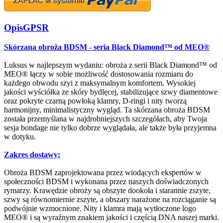
Opis
GPSR
Skórzana obroża BDSM - seria Black Diamond™ od MEO®
Luksus w najlepszym wydaniu: obroża z serii Black Diamond™ od
MEO® łączy w sobie możliwość dostosowania rozmiaru do
każdego obwodu szyi z maksymalnym komfortem. Wysokiej
jakości wyściółka ze skóry bydlęcej, stabilizujące szwy diamentowe
oraz pokryte czarną powłoką klamry, D-ringi i nity tworzą
harmonijny, minimalistyczny wygląd. Ta skórzana obroża BDSM
została przemyślana w najdrobniejszych szczegółach, aby Twoja
sesja bondage nie tylko dobrze wyglądała, ale także była przyjemna
w dotyku.
Zakres dostawy:
Obroża BDSM zaprojektowana przez wiodących ekspertów w
społeczności BDSM i wykonana przez naszych doświadczonych
rymarzy. Krawędzie obroży są obszyte dookoła i starannie zszyte,
szwy są równomiernie zszyte, a obszary narażone na rozciąganie są
podwójnie wzmocnione. Nity i klamra mają wytłoczone logo
MEO® i są wyraźnym znakiem jakości i częścią DNA naszej marki.