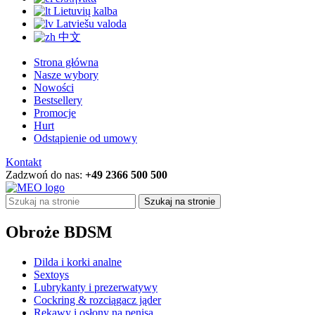
Lietuvių kalba
Latviešu valoda
中文
Strona główna
Nasze wybory
Nowości
Bestsellery
Promocje
Hurt
Odstąpienie od umowy
Kontakt
Zadzwoń do nas:
+49 2366 500 500
Szukaj na stronie
Obroże BDSM
Dilda i korki analne
Sextoys
Lubrykanty i prezerwatywy
Cockring & rozciągacz jąder
Rękawy i osłony na penisa