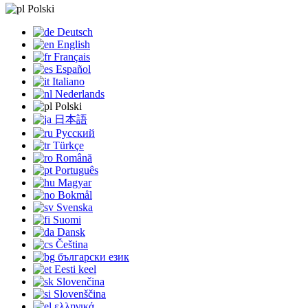
Polski
Deutsch
English
Français
Español
Italiano
Nederlands
Polski
日本語
Русский
Türkçe
Română
Português
Magyar
Bokmål
Svenska
Suomi
Dansk
Čeština
български език
Eesti keel
Slovenčina
Slovenščina
ελληνικά