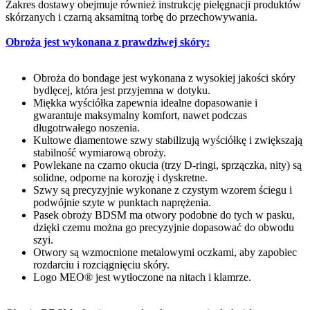
Zakres dostawy obejmuje również instrukcję pielęgnacji produktów
skórzanych i czarną aksamitną torbę do przechowywania.
Obroża jest wykonana z prawdziwej skóry:
Obroża do bondage jest wykonana z wysokiej jakości skóry
bydlęcej, która jest przyjemna w dotyku.
Miękka wyściółka zapewnia idealne dopasowanie i
gwarantuje maksymalny komfort, nawet podczas
długotrwałego noszenia.
Kultowe diamentowe szwy stabilizują wyściółkę i zwiększają
stabilność wymiarową obroży.
Powlekane na czarno okucia (trzy D-ringi, sprzączka, nity) są
solidne, odporne na korozję i dyskretne.
Szwy są precyzyjnie wykonane z czystym wzorem ściegu i
podwójnie szyte w punktach naprężenia.
Pasek obroży BDSM ma otwory podobne do tych w pasku,
dzięki czemu można go precyzyjnie dopasować do obwodu
szyi.
Otwory są wzmocnione metalowymi oczkami, aby zapobiec
rozdarciu i rozciągnięciu skóry.
Logo MEO® jest wytłoczone na nitach i klamrze.