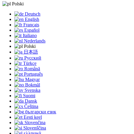
Polski
Deutsch
English
Français
Español
Italiano
Nederlands
Polski
日本語
Русский
Türkçe
Română
Português
Magyar
Bokmål
Svenska
Suomi
Dansk
Čeština
български език
Eesti keel
Slovenčina
Slovenščina
ελληνικά