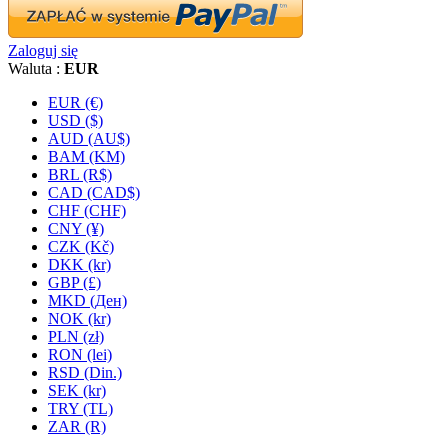
Zaloguj się
Waluta :
EUR
EUR (€)
USD ($)
AUD (AU$)
BAM (KM)
BRL (R$)
CAD (CAD$)
CHF (CHF)
CNY (¥)
CZK (Kč)
DKK (kr)
GBP (£)
MKD (Ден)
NOK (kr)
PLN (zł)
RON (lei)
RSD (Din.)
SEK (kr)
TRY (TL)
ZAR (R)