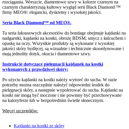
rozciągania. Wreszcie, diamentowe szwy w kolorze czarnym na
czarnym charakteryzują kultowy wygląd serii Black Diamond ™
firmy MEO®: elegancki, dyskretny i wysokiej jakości.
Seria Black Diamond™ od MEO®.
Ta seria luksusowych akcesoriów do bondage obejmuje kajdanki na
nadgarstki, kajdanki na kostki, obrożę BDSM, smycz z łańcuchem i
opaskę na oczy. Wszystkie produkty są wykonane z wysokiej
jakości skóry bydlęcej, są wizualnie i technicznie skoordynowane i
mają jednolity dotyk, okucia i diamentowe szwy.
Instrukcje dotyczące pielęgnacji kajdanek na kostki
wykonanych z prawdziwej skóry:
Po użyciu kajdanki na kostki należy wytrzeć do sucha. W razie
potrzeby można oszczędnie nałożyć odpowiedni środek do
pielęgnacji skóry, a następnie wypolerować do sucha. Kajdanki na
kostki nie mogą być moczone i nie powinny być przechowywane
na kaloryferze lub w bezpośrednim świetle słonecznym.
Więcej szczegółów:
Kajdanki na kostki ze skóry