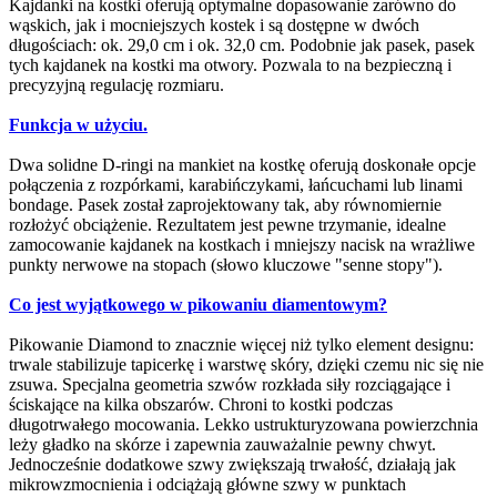
Kajdanki na kostki oferują optymalne dopasowanie zarówno do
wąskich, jak i mocniejszych kostek i są dostępne w dwóch
długościach: ok. 29,0 cm i ok. 32,0 cm. Podobnie jak pasek, pasek
tych kajdanek na kostki ma otwory. Pozwala to na bezpieczną i
precyzyjną regulację rozmiaru.
Funkcja w użyciu.
Dwa solidne D-ringi na mankiet na kostkę oferują doskonałe opcje
połączenia z rozpórkami, karabińczykami, łańcuchami lub linami
bondage. Pasek został zaprojektowany tak, aby równomiernie
rozłożyć obciążenie. Rezultatem jest pewne trzymanie, idealne
zamocowanie kajdanek na kostkach i mniejszy nacisk na wrażliwe
punkty nerwowe na stopach (słowo kluczowe "senne stopy").
Co jest wyjątkowego w pikowaniu diamentowym?
Pikowanie Diamond to znacznie więcej niż tylko element designu:
trwale stabilizuje tapicerkę i warstwę skóry, dzięki czemu nic się nie
zsuwa. Specjalna geometria szwów rozkłada siły rozciągające i
ściskające na kilka obszarów. Chroni to kostki podczas
długotrwałego mocowania. Lekko ustrukturyzowana powierzchnia
leży gładko na skórze i zapewnia zauważalnie pewny chwyt.
Jednocześnie dodatkowe szwy zwiększają trwałość, działają jak
mikrowzmocnienia i odciążają główne szwy w punktach