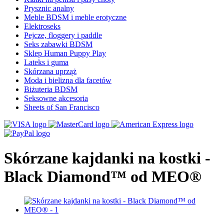
Prysznic analny
Meble BDSM i meble erotyczne
Elektroseks
Pejcze, floggery i paddle
Seks zabawki BDSM
Sklep Human Puppy Play
Lateks i guma
Skórzana uprząż
Moda i bielizna dla facetów
Biżuteria BDSM
Seksowne akcesoria
Sheets of San Francisco
Skórzane kajdanki na kostki -
Black Diamond™ od MEO®