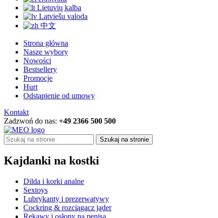
Lietuvių kalba
Latviešu valoda
中文
Strona główna
Nasze wybory
Nowości
Bestsellery
Promocje
Hurt
Odstąpienie od umowy
Kontakt
Zadzwoń do nas:
+49 2366 500 500
Szukaj na stronie
Kajdanki na kostki
Dilda i korki analne
Sextoys
Lubrykanty i prezerwatywy
Cockring & rozciągacz jąder
Rękawy i osłony na penisa