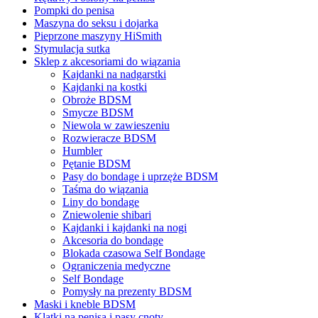
Pompki do penisa
Maszyna do seksu i dojarka
Pieprzone maszyny HiSmith
Stymulacja sutka
Sklep z akcesoriami do wiązania
Kajdanki na nadgarstki
Kajdanki na kostki
Obroże BDSM
Smycze BDSM
Niewola w zawieszeniu
Rozwieracze BDSM
Humbler
Pętanie BDSM
Pasy do bondage i uprzęże BDSM
Taśma do wiązania
Liny do bondage
Zniewolenie shibari
Kajdanki i kajdanki na nogi
Akcesoria do bondage
Blokada czasowa Self Bondage
Ograniczenia medyczne
Self Bondage
Pomysły na prezenty BDSM
Maski i kneble BDSM
Klatki na penisa i pasy cnoty