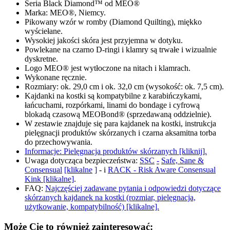
Seria Black Diamond™ od MEO®
Marka: MEO®, Niemcy.
Pikowany wzór w romby (Diamond Quilting), miękko
wyściełane.
Wysokiej jakości skóra jest przyjemna w dotyku.
Powlekane na czarno D-ringi i klamry są trwałe i wizualnie
dyskretne.
Logo MEO® jest wytłoczone na nitach i klamrach.
Wykonane ręcznie.
Rozmiary: ok. 29,0 cm i ok. 32,0 cm (wysokość: ok. 7,5 cm).
Kajdanki na kostki są kompatybilne z karabińczykami,
łańcuchami, rozpórkami, linami do bondage i cyfrową
blokadą czasową MEOBond® (sprzedawaną oddzielnie).
W zestawie znajduje się para kajdanek na kostki, instrukcja
pielęgnacji produktów skórzanych i czarna aksamitna torba
do przechowywania.
Informacje: Pielęgnacja produktów skórzanych [kliknij].
Uwaga dotycząca bezpieczeństwa:
SSC
-
Safe, Sane &
Consensual
[klikalne
]
- i
RACK - Risk Aware Consensual
Kink [klikalne]
.
FAQ:
Najczęściej zadawane pytania i odpowiedzi dotyczące
skórzanych kajdanek na kostki (rozmiar, pielęgnacja,
użytkowanie, kompatybilność) [klikalne].
Może Cię to również zainteresować: