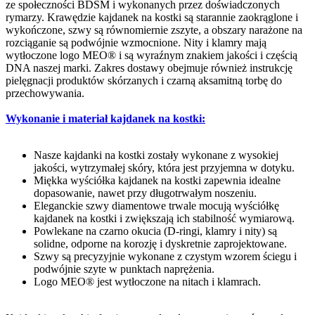
ze społeczności BDSM i wykonanych przez doświadczonych
rymarzy. Krawędzie kajdanek na kostki są starannie zaokrąglone i
wykończone, szwy są równomiernie zszyte, a obszary narażone na
rozciąganie są podwójnie wzmocnione. Nity i klamry mają
wytłoczone logo MEO® i są wyraźnym znakiem jakości i częścią
DNA naszej marki. Zakres dostawy obejmuje również instrukcję
pielęgnacji produktów skórzanych i czarną aksamitną torbę do
przechowywania.
Wykonanie i materiał kajdanek na kostki:
Nasze kajdanki na kostki zostały wykonane z wysokiej
jakości, wytrzymałej skóry, która jest przyjemna w dotyku.
Miękka wyściółka kajdanek na kostki zapewnia idealne
dopasowanie, nawet przy długotrwałym noszeniu.
Eleganckie szwy diamentowe trwale mocują wyściółkę
kajdanek na kostki i zwiększają ich stabilność wymiarową.
Powlekane na czarno okucia (D-ringi, klamry i nity) są
solidne, odporne na korozję i dyskretnie zaprojektowane.
Szwy są precyzyjnie wykonane z czystym wzorem ściegu i
podwójnie szyte w punktach naprężenia.
Logo MEO® jest wytłoczone na nitach i klamrach.