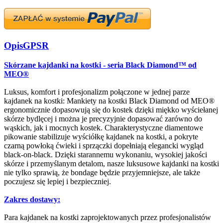
Opis
GPSR
Skórzane kajdanki na kostki - seria Black Diamond™ od
MEO®
Luksus, komfort i profesjonalizm połączone w jednej parze
kajdanek na kostki: Mankiety na kostki Black Diamond od MEO®
ergonomicznie dopasowują się do kostek dzięki miękko wyściełanej
skórze bydlęcej i można je precyzyjnie dopasować zarówno do
wąskich, jak i mocnych kostek. Charakterystyczne diamentowe
pikowanie stabilizuje wyściółkę kajdanek na kostki, a pokryte
czarną powłoką ćwieki i sprzączki dopełniają elegancki wygląd
black-on-black. Dzięki starannemu wykonaniu, wysokiej jakości
skórze i przemyślanym detalom, nasze luksusowe kajdanki na kostki
nie tylko sprawią, że bondage będzie przyjemniejsze, ale także
poczujesz się lepiej i bezpieczniej.
Zakres dostawy:
Para kajdanek na kostki zaprojektowanych przez profesjonalistów