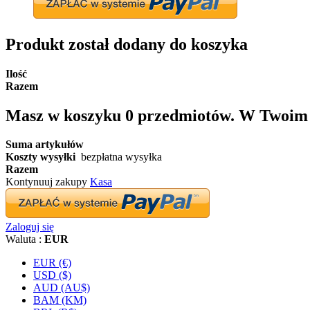
Produkt został dodany do koszyka
Ilość
Razem
Masz w koszyku
0
przedmiotów.
W Twoim k
Suma artykułów
Koszty wysyłki
bezpłatna wysyłka
Razem
Kontynuuj zakupy
Kasa
Zaloguj się
Waluta :
EUR
EUR (€)
USD ($)
AUD (AU$)
BAM (KM)