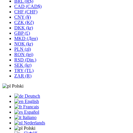
BRL (R$)
CAD (CAD$)
CHF (CHF)
CNY (¥)
CZK (Kč)
DKK (kr)
GBP (£)
MKD (Ден)
NOK (kr)
PLN (zł)
RON (lei)
RSD (Din.)
SEK (kr)
TRY (TL)
ZAR (R)
Polski
Deutsch
English
Français
Español
Italiano
Nederlands
Polski