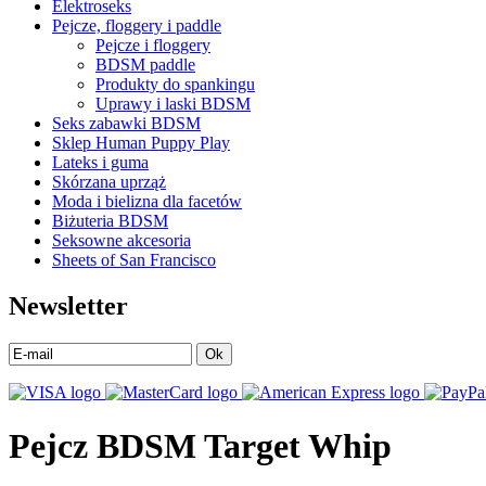
Elektroseks
Pejcze, floggery i paddle
Pejcze i floggery
BDSM paddle
Produkty do spankingu
Uprawy i laski BDSM
Seks zabawki BDSM
Sklep Human Puppy Play
Lateks i guma
Skórzana uprząż
Moda i bielizna dla facetów
Biżuteria BDSM
Seksowne akcesoria
Sheets of San Francisco
Newsletter
Ok
Pejcz BDSM Target Whip