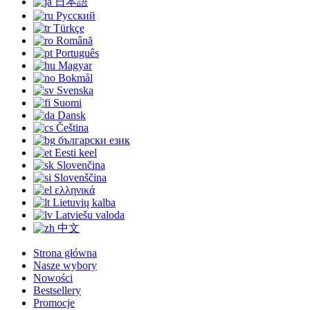
日本語
Русский
Türkçe
Română
Português
Magyar
Bokmål
Svenska
Suomi
Dansk
Čeština
български език
Eesti keel
Slovenčina
Slovenščina
ελληνικά
Lietuvių kalba
Latviešu valoda
中文
Strona główna
Nasze wybory
Nowości
Bestsellery
Promocje