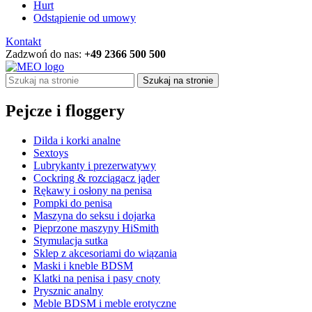
Hurt
Odstąpienie od umowy
Kontakt
Zadzwoń do nas:
+49 2366 500 500
Szukaj na stronie
Pejcze i floggery
Dilda i korki analne
Sextoys
Lubrykanty i prezerwatywy
Cockring & rozciągacz jąder
Rękawy i osłony na penisa
Pompki do penisa
Maszyna do seksu i dojarka
Pieprzone maszyny HiSmith
Stymulacja sutka
Sklep z akcesoriami do wiązania
Maski i kneble BDSM
Klatki na penisa i pasy cnoty
Prysznic analny
Meble BDSM i meble erotyczne