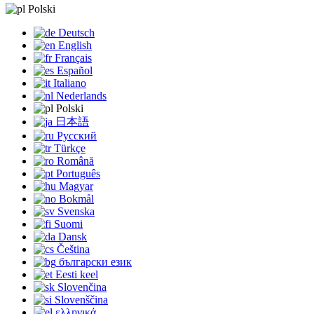
Polski
Deutsch
English
Français
Español
Italiano
Nederlands
Polski
日本語
Русский
Türkçe
Română
Português
Magyar
Bokmål
Svenska
Suomi
Dansk
Čeština
български език
Eesti keel
Slovenčina
Slovenščina
ελληνικά