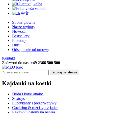
Lietuvių kalba
Latviešu valoda
中文
Strona główna
Nasze wybory
Nowości
Bestsellery
Promocje
Hurt
Odstąpienie od umowy
Kontakt
Zadzwoń do nas:
+49 2366 500 500
Szukaj na stronie
Kajdanki na kostki
Dilda i korki analne
Sextoys
Lubrykanty i prezerwatywy
Cockring & rozciągacz jąder
Rękawy i osłony na penisa