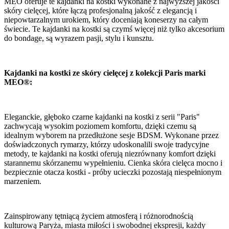
MEO oferuje te kajdanki na kostki wykonane z najwyższej jakości
skóry cielęcej, które łączą profesjonalną jakość z elegancją i
niepowtarzalnym urokiem, który doceniają koneserzy na całym
świecie. Te kajdanki na kostki są czymś więcej niż tylko akcesorium
do bondage, są wyrazem pasji, stylu i kunsztu.
Kajdanki na kostki ze skóry cielęcej z kolekcji Paris marki
MEO®:
Eleganckie, głęboko czarne kajdanki na kostki z serii "Paris"
zachwycają wysokim poziomem komfortu, dzięki czemu są
idealnym wyborem na przedłużone sesje BDSM. Wykonane przez
doświadczonych rymarzy, którzy udoskonalili swoje tradycyjne
metody, te kajdanki na kostki oferują niezrównany komfort dzięki
starannemu skórzanemu wypełnieniu. Cienka skóra cielęca mocno i
bezpiecznie otacza kostki - próby ucieczki pozostają niespełnionym
marzeniem.
Zainspirowany tętniącą życiem atmosferą i różnorodnością
kulturową Paryża, miasta miłości i swobodnej ekspresji, każdy