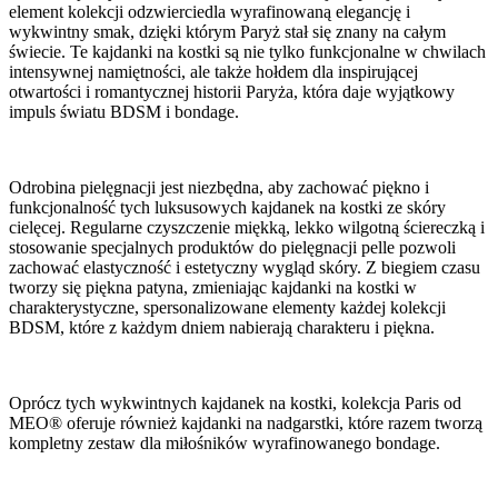
element kolekcji odzwierciedla wyrafinowaną elegancję i
wykwintny smak, dzięki którym Paryż stał się znany na całym
świecie. Te kajdanki na kostki są nie tylko funkcjonalne w chwilach
intensywnej namiętności, ale także hołdem dla inspirującej
otwartości i romantycznej historii Paryża, która daje wyjątkowy
impuls światu BDSM i bondage.
Odrobina pielęgnacji jest niezbędna, aby zachować piękno i
funkcjonalność tych luksusowych kajdanek na kostki ze skóry
cielęcej. Regularne czyszczenie miękką, lekko wilgotną ściereczką i
stosowanie specjalnych produktów do pielęgnacji pelle pozwoli
zachować elastyczność i estetyczny wygląd skóry. Z biegiem czasu
tworzy się piękna patyna, zmieniając kajdanki na kostki w
charakterystyczne, spersonalizowane elementy każdej kolekcji
BDSM, które z każdym dniem nabierają charakteru i piękna.
Oprócz tych wykwintnych kajdanek na kostki, kolekcja Paris od
MEO® oferuje również kajdanki na nadgarstki, które razem tworzą
kompletny zestaw dla miłośników wyrafinowanego bondage.