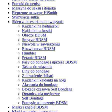
Pompki do penisa
Maszyna do seksu i dojarka
Pieprzone maszyny HiSmith
Stymulacja sutka
Sklep z akcesoriami do wiązania
Kajdanki na nadgarstki
Kajdanki na kostki
Obroże BDSM
Smycze BDSM
Niewola w zawieszeniu
Rozwieracze BDSM
Humbler
Pętanie BDSM
Pasy do bondage i uprzęże BDSM
Taśma do wiązania
Liny do bondage
Zniewolenie shibari
Kajdanki i kajdanki na nogi
Akcesoria do bondage
Blokada czasowa Self Bondage
Ograniczenia medyczne
Self Bondage
Pomysły na prezenty BDSM
Maski i kneble BDSM
Klatki na penisa i pasy cnoty