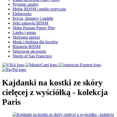
Prysznic analny
Meble BDSM i meble erotyczne
Elektroseks
Pejcze, floggery i paddle
Seks zabawki BDSM
Sklep Human Puppy Play
Lateks i guma
Skórzana uprząż
Moda i bielizna dla facetów
Biżuteria BDSM
Seksowne akcesoria
Sheets of San Francisco
Kajdanki na kostki ze skóry
cielęcej z wyściółką - kolekcja
Paris