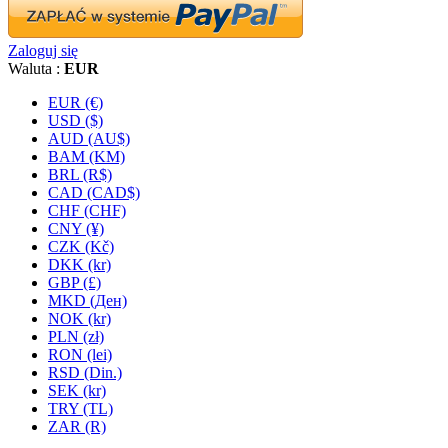
Zaloguj się
Waluta :
EUR
EUR (€)
USD ($)
AUD (AU$)
BAM (KM)
BRL (R$)
CAD (CAD$)
CHF (CHF)
CNY (¥)
CZK (Kč)
DKK (kr)
GBP (£)
MKD (Ден)
NOK (kr)
PLN (zł)
RON (lei)
RSD (Din.)
SEK (kr)
TRY (TL)
ZAR (R)