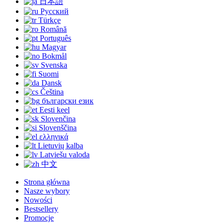
日本語
Русский
Türkçe
Română
Português
Magyar
Bokmål
Svenska
Suomi
Dansk
Čeština
български език
Eesti keel
Slovenčina
Slovenščina
ελληνικά
Lietuvių kalba
Latviešu valoda
中文
Strona główna
Nasze wybory
Nowości
Bestsellery
Promocje