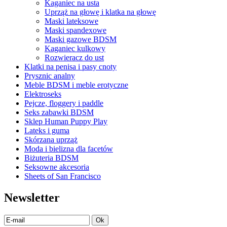
Kaganiec na usta
Uprząż na głowę i klatka na głowę
Maski lateksowe
Maski spandexowe
Maski gazowe BDSM
Kaganiec kulkowy
Rozwieracz do ust
Klatki na penisa i pasy cnoty
Prysznic analny
Meble BDSM i meble erotyczne
Elektroseks
Pejcze, floggery i paddle
Seks zabawki BDSM
Sklep Human Puppy Play
Lateks i guma
Skórzana uprząż
Moda i bielizna dla facetów
Biżuteria BDSM
Seksowne akcesoria
Sheets of San Francisco
Newsletter
Ok