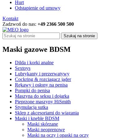
Hurt
Odstąpienie od umowy
Kontakt
Zadzwoń do nas:
+49 2366 500 500
Szukaj na stronie
Maski gazowe BDSM
Dilda i korki analne
Sextoys
Lubrykanty i prezerwatywy
Cockring & rozciągacz jąder
Rękawy i osłony na penisa
Pompki do penisa
Maszyna do seksu i dojarka
Pieprzone maszyny HiSmith
Stymulacja sutka
Sklep z akcesoriami do wiązania
Maski i kneble BDSM
Maski skórzane
Maski neoprenowe
Maski na oczy i opaski na oczy