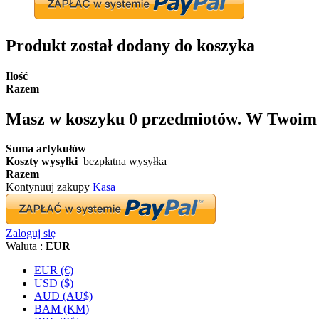
Produkt został dodany do koszyka
Ilość
Razem
Masz w koszyku
0
przedmiotów.
W Twoim k
Suma artykułów
Koszty wysyłki
bezpłatna wysyłka
Razem
Kontynuuj zakupy
Kasa
Zaloguj się
Waluta :
EUR
EUR (€)
USD ($)
AUD (AU$)
BAM (KM)