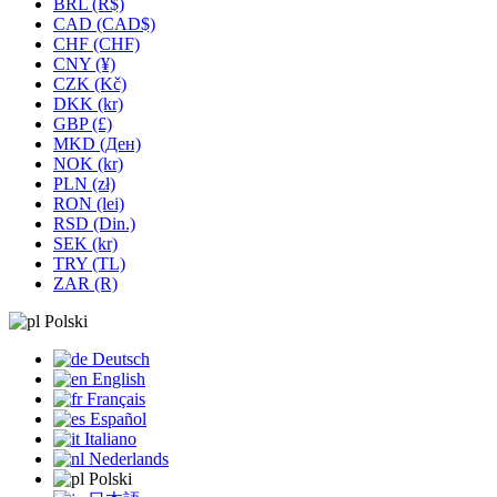
BRL (R$)
CAD (CAD$)
CHF (CHF)
CNY (¥)
CZK (Kč)
DKK (kr)
GBP (£)
MKD (Ден)
NOK (kr)
PLN (zł)
RON (lei)
RSD (Din.)
SEK (kr)
TRY (TL)
ZAR (R)
Polski
Deutsch
English
Français
Español
Italiano
Nederlands
Polski