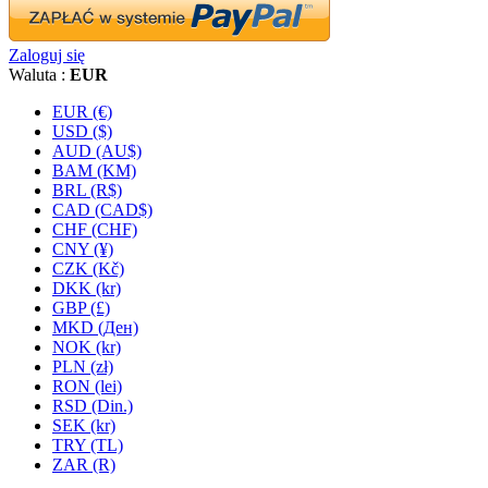
Zaloguj się
Waluta :
EUR
EUR (€)
USD ($)
AUD (AU$)
BAM (KM)
BRL (R$)
CAD (CAD$)
CHF (CHF)
CNY (¥)
CZK (Kč)
DKK (kr)
GBP (£)
MKD (Ден)
NOK (kr)
PLN (zł)
RON (lei)
RSD (Din.)
SEK (kr)
TRY (TL)
ZAR (R)