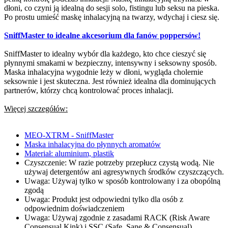
dłoni, co czyni ją idealną do sesji solo, fistingu lub seksu na pieska.
Po prostu umieść maskę inhalacyjną na twarzy, wdychaj i ciesz się.
SniffMaster to idealne akcesorium dla fanów poppersów!
SniffMaster to idealny wybór dla każdego, kto chce cieszyć się
płynnymi smakami w bezpieczny, intensywny i seksowny sposób.
Maska inhalacyjna wygodnie leży w dłoni, wygląda cholernie
seksownie i jest skuteczna. Jest również idealna dla dominujących
partnerów, którzy chcą kontrolować proces inhalacji.
Więcej szczegółów:
MEO-XTRM - SniffMaster
Maska inhalacyjna do płynnych aromatów
Materiał: aluminium, plastik
Czyszczenie: W razie potrzeby przepłucz czystą wodą. Nie
używaj detergentów ani agresywnych środków czyszczących.
Uwaga: Używaj tylko w sposób kontrolowany i za obopólną
zgodą
Uwaga: Produkt jest odpowiedni tylko dla osób z
odpowiednim doświadczeniem
Uwaga: Używaj zgodnie z zasadami RACK (Risk Aware
Consensual Kink) i SSC (Safe, Sane & Consensual).