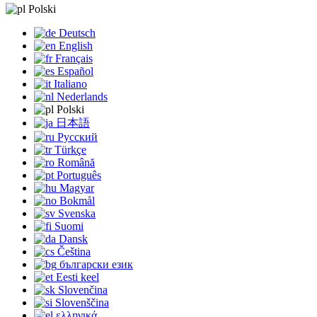
Polski
Deutsch
English
Français
Español
Italiano
Nederlands
Polski
日本語
Русский
Türkçe
Română
Português
Magyar
Bokmål
Svenska
Suomi
Dansk
Čeština
български език
Eesti keel
Slovenčina
Slovenščina
ελληνικά