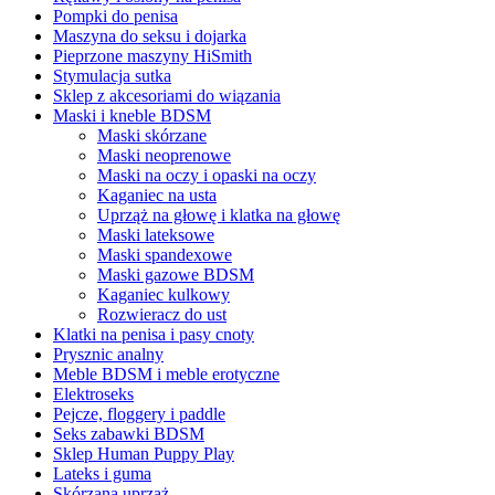
Pompki do penisa
Maszyna do seksu i dojarka
Pieprzone maszyny HiSmith
Stymulacja sutka
Sklep z akcesoriami do wiązania
Maski i kneble BDSM
Maski skórzane
Maski neoprenowe
Maski na oczy i opaski na oczy
Kaganiec na usta
Uprząż na głowę i klatka na głowę
Maski lateksowe
Maski spandexowe
Maski gazowe BDSM
Kaganiec kulkowy
Rozwieracz do ust
Klatki na penisa i pasy cnoty
Prysznic analny
Meble BDSM i meble erotyczne
Elektroseks
Pejcze, floggery i paddle
Seks zabawki BDSM
Sklep Human Puppy Play
Lateks i guma
Skórzana uprząż