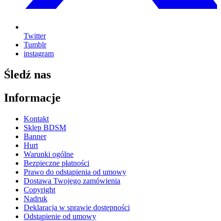
Twitter
Tumblr
instagram
Śledź nas
Informacje
Kontakt
Sklep BDSM
Banner
Hurt
Warunki ogólne
Bezpieczne płatności
Prawo do odstąpienia od umowy
Dostawa Twojego zamówienia
Copyright
Nadruk
Deklaracja w sprawie dostępności
Odstąpienie od umowy