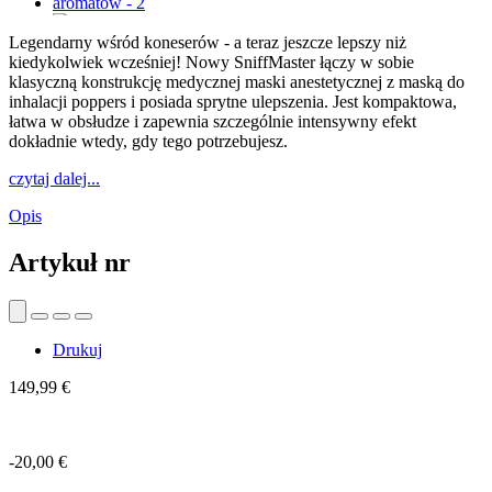
Legendarny wśród koneserów - a teraz jeszcze lepszy niż
kiedykolwiek wcześniej! Nowy SniffMaster łączy w sobie
klasyczną konstrukcję medycznej maski anestetycznej z maską do
inhalacji poppers i posiada sprytne ulepszenia. Jest kompaktowa,
łatwa w obsłudze i zapewnia szczególnie intensywny efekt
dokładnie wtedy, gdy tego potrzebujesz.
czytaj dalej...
Opis
Artykuł nr
Drukuj
149,99 €
-20,00 €