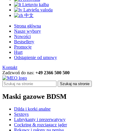
Lietuvių kalba
Latviešu valoda
中文
Strona główna
Nasze wybory
Nowości
Bestsellery
Promocje
Hurt
Odstąpienie od umowy
Kontakt
Zadzwoń do nas:
+49 2366 500 500
Szukaj na stronie
Maski gazowe BDSM
Dilda i korki analne
Sextoys
Lubrykanty i prezerwatywy
Cockring & rozciągacz jąder
Rękawy i osłony na penisa