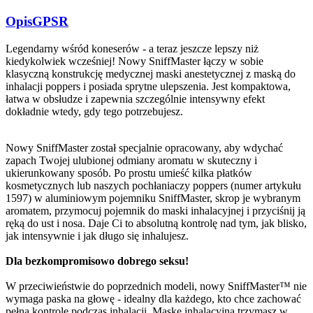
Opis
GPSR
Legendarny wśród koneserów - a teraz jeszcze lepszy niż
kiedykolwiek wcześniej! Nowy SniffMaster łączy w sobie
klasyczną konstrukcję medycznej maski anestetycznej z maską do
inhalacji poppers i posiada sprytne ulepszenia. Jest kompaktowa,
łatwa w obsłudze i zapewnia szczególnie intensywny efekt
dokładnie wtedy, gdy tego potrzebujesz.
Nowy SniffMaster został specjalnie opracowany, aby wdychać
zapach Twojej ulubionej odmiany aromatu w skuteczny i
ukierunkowany sposób. Po prostu umieść kilka płatków
kosmetycznych lub naszych pochłaniaczy poppers (numer artykułu
1597) w aluminiowym pojemniku SniffMaster, skrop je wybranym
aromatem, przymocuj pojemnik do maski inhalacyjnej i przyciśnij ją
ręką do ust i nosa. Daje Ci to absolutną kontrolę nad tym, jak blisko,
jak intensywnie i jak długo się inhalujesz.
Dla bezkompromisowo dobrego seksu!
W przeciwieństwie do poprzednich modeli, nowy SniffMaster™ nie
wymaga paska na głowę - idealny dla każdego, kto chce zachować
pełną kontrolę podczas inhalacji. Maskę inhalacyjną trzymasz w