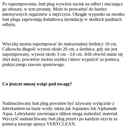
Po napompowaniu, butt plug wywiera nacisk na odbyt i otaczające
go obszary, w tym prostatę. Może to prowadzić do bardzo
intensywnych orgazmów u mężczyzn. Okrągłe wypustki na mostku
butt pluga zapewniają dodatkową stymulację w słodkich punktach
odbytu.
Wtyczkę można napompować do maksymalnej średnicy 16 cm.
Całkowita długość wynosi około 26 cm, a średnica, gdy nie jest
napompowany, wynosi około 3 cm - 3,6 cm. Jeśli obwód stanie się
zbyt duży, powietrze można szybko i łatwo wypuścić za pomocą
praktycznego zaworu spustowego.
Co jeszcze muszę wziąć pod uwagę?
Nadmuchiwany butt plug powinien być używany wyłącznie z
lubrykantem na bazie wody, takim jak Aquameo lub Alphamale
Aqua. Lubrykanty zawierające silikon mogą uszkodzić materiał.
Wyczyść nadmuchiwany butt plug przed i po każdym użyciu za
pomocą naszego sprayu VERYCLEAN.