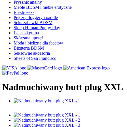
Prysznic analny
Meble BDSM i meble erotyczne
Elektroseks
Pejcze, floggery i paddle
Seks zabawki BDSM
Sklep Human Puppy Play
Lateks i guma
Skórzana uprząż
Moda i bielizna dla facetów
Biżuteria BDSM
Seksowne akcesoria
Sheets of San Francisco
Nadmuchiwany butt plug XXL