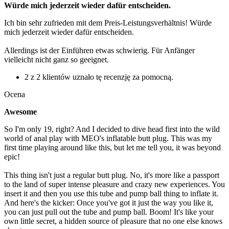
Würde mich jederzeit wieder dafür entscheiden.
Ich bin sehr zufrieden mit dem Preis-Leistungsverhältnis! Würde
mich jederzeit wieder dafür entscheiden.
Allerdings ist der Einführen etwas schwierig. Für Anfänger
vielleicht nicht ganz so geeignet.
2 z 2 klientów uznało tę recenzję za pomocną.
Ocena
Awesome
So I'm only 19, right? And I decided to dive head first into the wild
world of anal play with MEO's inflatable butt plug. This was my
first time playing around like this, but let me tell you, it was beyond
epic!
This thing isn't just a regular butt plug. No, it's more like a passport
to the land of super intense pleasure and crazy new experiences. You
insert it and then you use this tube and pump ball thing to inflate it.
And here's the kicker: Once you've got it just the way you like it,
you can just pull out the tube and pump ball. Boom! It's like your
own little secret, a hidden source of pleasure that no one else knows