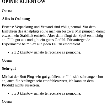
OPINIE KLIENTÓW
Ocena
Alles in Ordnung
Erstens: Verpackung und Versand sind völlig neutral. Vor dem
Einführen des Analplugs sollte man ein bis zwei Mal pumpen, damit
etwas mehr Stabilität entsteht. Aber dann fängt der Spaß erst richtig
an. Füllt gut aus und gibt ein gutes Gefühl. Für aufregende
Experimente beim Sex auf jeden Fall zu empfehlen!
2 z 2 klientów uznało tę recenzję za pomocną.
Ocena
Sehr gut
Mir hat der Butt Plug sehr gut gefallen, er fühlt sich sehr angenehm
an, auch für Anfänger sehr empfehlenswert, ich kann an dem
Produkt nichts aussetzen.
3 z 3 klientów uznało tę recenzję za pomocną.
Ocena