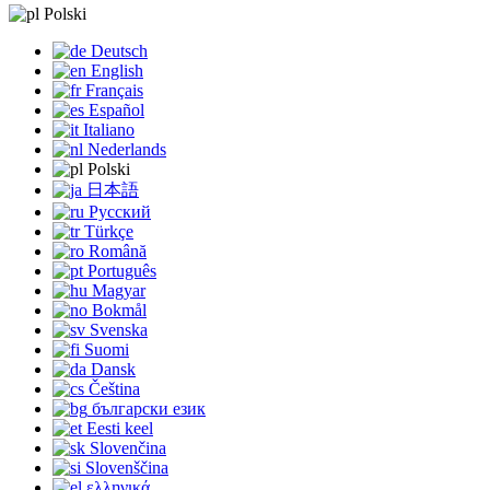
Polski
Deutsch
English
Français
Español
Italiano
Nederlands
Polski
日本語
Русский
Türkçe
Română
Português
Magyar
Bokmål
Svenska
Suomi
Dansk
Čeština
български език
Eesti keel
Slovenčina
Slovenščina
ελληνικά