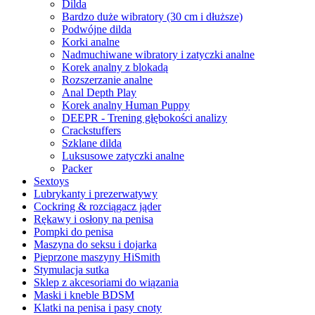
Dilda
Bardzo duże wibratory (30 cm i dłuższe)
Podwójne dilda
Korki analne
Nadmuchiwane wibratory i zatyczki analne
Korek analny z blokadą
Rozszerzanie analne
Anal Depth Play
Korek analny Human Puppy
DEEPR - Trening głębokości analizy
Crackstuffers
Szklane dilda
Luksusowe zatyczki analne
Packer
Sextoys
Lubrykanty i prezerwatywy
Cockring & rozciągacz jąder
Rękawy i osłony na penisa
Pompki do penisa
Maszyna do seksu i dojarka
Pieprzone maszyny HiSmith
Stymulacja sutka
Sklep z akcesoriami do wiązania
Maski i kneble BDSM
Klatki na penisa i pasy cnoty