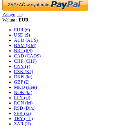
Zaloguj się
Waluta :
EUR
EUR (€)
USD ($)
AUD (AU$)
BAM (KM)
BRL (R$)
CAD (CAD$)
CHF (CHF)
CNY (¥)
CZK (Kč)
DKK (kr)
GBP (£)
MKD (Ден)
NOK (kr)
PLN (zł)
RON (lei)
RSD (Din.)
SEK (kr)
TRY (TL)
ZAR (R)