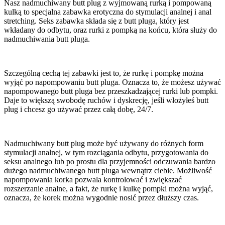
Nasz nadmuchiwany butt plug z wyjmowaną rurką i pompowaną
kulką to specjalna zabawka erotyczna do stymulacji analnej i anal
stretching. Seks zabawka składa się z butt pluga, który jest
wkładany do odbytu, oraz rurki z pompką na końcu, która służy do
nadmuchiwania butt pluga.
Szczególną cechą tej zabawki jest to, że rurkę i pompkę można
wyjąć po napompowaniu butt pluga. Oznacza to, że możesz używać
napompowanego butt pluga bez przeszkadzającej rurki lub pompki.
Daje to większą swobodę ruchów i dyskrecję, jeśli włożyłeś butt
plug i chcesz go używać przez całą dobę, 24/7.
Nadmuchiwany butt plug może być używany do różnych form
stymulacji analnej, w tym rozciągania odbytu, przygotowania do
seksu analnego lub po prostu dla przyjemności odczuwania bardzo
dużego nadmuchiwanego butt pluga wewnątrz ciebie. Możliwość
napompowania korka pozwala kontrolować i zwiększać
rozszerzanie analne, a fakt, że rurkę i kulkę pompki można wyjąć,
oznacza, że korek można wygodnie nosić przez dłuższy czas.