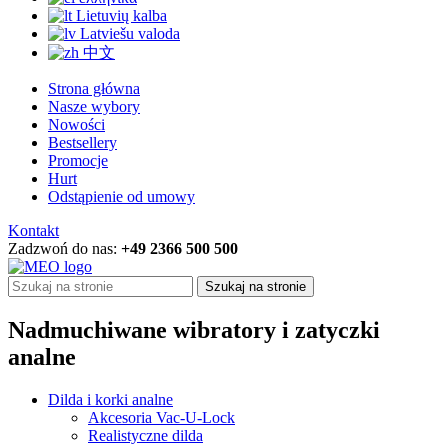
Lietuvių kalba
Latviešu valoda
中文
Strona główna
Nasze wybory
Nowości
Bestsellery
Promocje
Hurt
Odstąpienie od umowy
Kontakt
Zadzwoń do nas:
+49 2366 500 500
Szukaj na stronie
Nadmuchiwane wibratory i zatyczki
analne
Dilda i korki analne
Akcesoria Vac-U-Lock
Realistyczne dilda