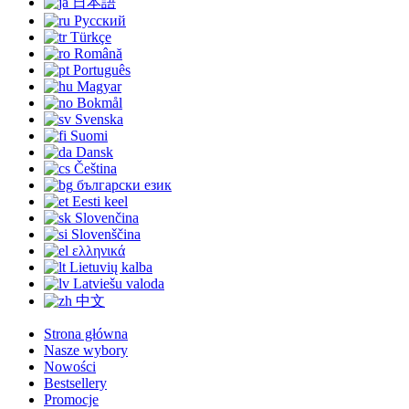
日本語
Русский
Türkçe
Română
Português
Magyar
Bokmål
Svenska
Suomi
Dansk
Čeština
български език
Eesti keel
Slovenčina
Slovenščina
ελληνικά
Lietuvių kalba
Latviešu valoda
中文
Strona główna
Nasze wybory
Nowości
Bestsellery
Promocje