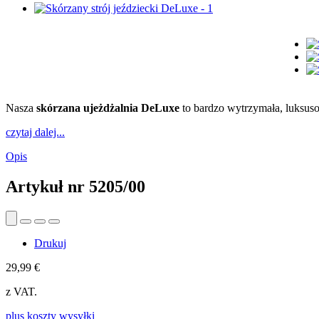
Nasza
skórzana ujeżdżalnia DeLuxe
to bardzo wytrzymała, luksuso
czytaj dalej...
Opis
Artykuł nr
5205/00
Drukuj
29,99 €
z VAT.
plus koszty wysyłki