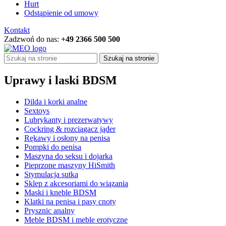
Hurt
Odstąpienie od umowy
Kontakt
Zadzwoń do nas:
+49 2366 500 500
Szukaj na stronie
Uprawy i laski BDSM
Dilda i korki analne
Sextoys
Lubrykanty i prezerwatywy
Cockring & rozciągacz jąder
Rękawy i osłony na penisa
Pompki do penisa
Maszyna do seksu i dojarka
Pieprzone maszyny HiSmith
Stymulacja sutka
Sklep z akcesoriami do wiązania
Maski i kneble BDSM
Klatki na penisa i pasy cnoty
Prysznic analny
Meble BDSM i meble erotyczne