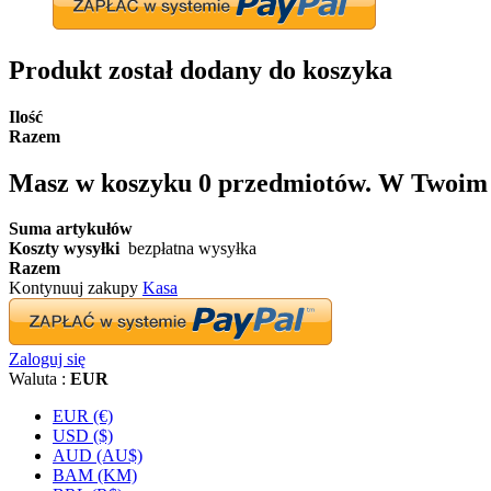
Produkt został dodany do koszyka
Ilość
Razem
Masz w koszyku
0
przedmiotów.
W Twoim k
Suma artykułów
Koszty wysyłki
bezpłatna wysyłka
Razem
Kontynuuj zakupy
Kasa
Zaloguj się
Waluta :
EUR
EUR (€)
USD ($)
AUD (AU$)
BAM (KM)