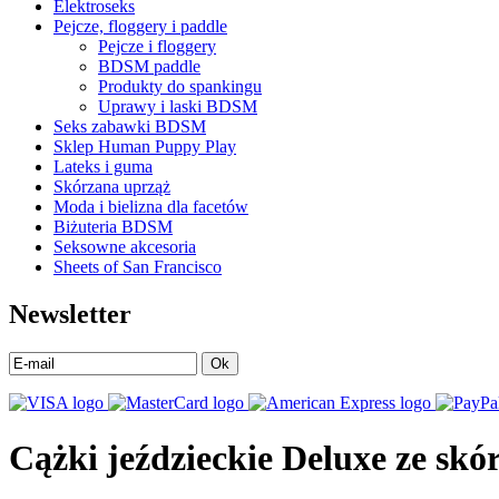
Elektroseks
Pejcze, floggery i paddle
Pejcze i floggery
BDSM paddle
Produkty do spankingu
Uprawy i laski BDSM
Seks zabawki BDSM
Sklep Human Puppy Play
Lateks i guma
Skórzana uprząż
Moda i bielizna dla facetów
Biżuteria BDSM
Seksowne akcesoria
Sheets of San Francisco
Newsletter
Ok
Cążki jeździeckie Deluxe ze skó