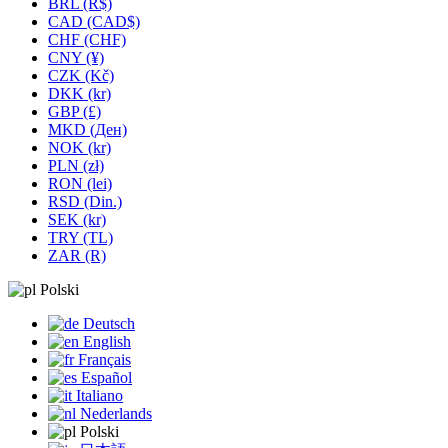
BRL (R$)
CAD (CAD$)
CHF (CHF)
CNY (¥)
CZK (Kč)
DKK (kr)
GBP (£)
MKD (Ден)
NOK (kr)
PLN (zł)
RON (lei)
RSD (Din.)
SEK (kr)
TRY (TL)
ZAR (R)
Polski
Deutsch
English
Français
Español
Italiano
Nederlands
Polski