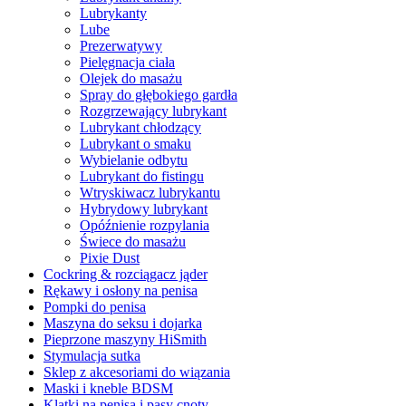
Lubrykanty
Lube
Prezerwatywy
Pielęgnacja ciała
Olejek do masażu
Spray do głębokiego gardła
Rozgrzewający lubrykant
Lubrykant chłodzący
Lubrykant o smaku
Wybielanie odbytu
Lubrykant do fistingu
Wtryskiwacz lubrykantu
Hybrydowy lubrykant
Opóźnienie rozpylania
Świece do masażu
Pixie Dust
Cockring & rozciągacz jąder
Rękawy i osłony na penisa
Pompki do penisa
Maszyna do seksu i dojarka
Pieprzone maszyny HiSmith
Stymulacja sutka
Sklep z akcesoriami do wiązania
Maski i kneble BDSM
Klatki na penisa i pasy cnoty