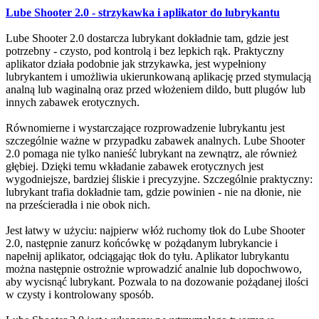
Lube Shooter 2.0 - strzykawka i aplikator do lubrykantu
Lube Shooter 2.0 dostarcza lubrykant dokładnie tam, gdzie jest
potrzebny - czysto, pod kontrolą i bez lepkich rąk. Praktyczny
aplikator działa podobnie jak strzykawka, jest wypełniony
lubrykantem i umożliwia ukierunkowaną aplikację przed stymulacją
analną lub waginalną oraz przed włożeniem dildo, butt plugów lub
innych zabawek erotycznych.
Równomierne i wystarczające rozprowadzenie lubrykantu jest
szczególnie ważne w przypadku zabawek analnych. Lube Shooter
2.0 pomaga nie tylko nanieść lubrykant na zewnątrz, ale również
głębiej. Dzięki temu wkładanie zabawek erotycznych jest
wygodniejsze, bardziej śliskie i precyzyjne. Szczególnie praktyczny:
lubrykant trafia dokładnie tam, gdzie powinien - nie na dłonie, nie
na prześcieradła i nie obok nich.
Jest łatwy w użyciu: najpierw włóż ruchomy tłok do Lube Shooter
2.0, następnie zanurz końcówkę w pożądanym lubrykancie i
napełnij aplikator, odciągając tłok do tyłu. Aplikator lubrykantu
można następnie ostrożnie wprowadzić analnie lub dopochwowo,
aby wycisnąć lubrykant. Pozwala to na dozowanie pożądanej ilości
w czysty i kontrolowany sposób.