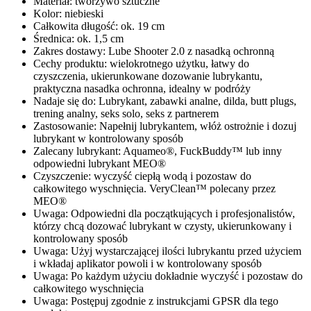
Materiał: tworzywo sztuczne
Kolor: niebieski
Całkowita długość: ok. 19 cm
Średnica: ok. 1,5 cm
Zakres dostawy: Lube Shooter 2.0 z nasadką ochronną
Cechy produktu: wielokrotnego użytku, łatwy do
czyszczenia, ukierunkowane dozowanie lubrykantu,
praktyczna nasadka ochronna, idealny w podróży
Nadaje się do: Lubrykant, zabawki analne, dilda, butt plugs,
trening analny, seks solo, seks z partnerem
Zastosowanie: Napełnij lubrykantem, włóż ostrożnie i dozuj
lubrykant w kontrolowany sposób
Zalecany lubrykant: Aquameo®, FuckBuddy™ lub inny
odpowiedni lubrykant MEO®
Czyszczenie: wyczyść ciepłą wodą i pozostaw do
całkowitego wyschnięcia. VeryClean™ polecany przez
MEO®
Uwaga: Odpowiedni dla początkujących i profesjonalistów,
którzy chcą dozować lubrykant w czysty, ukierunkowany i
kontrolowany sposób
Uwaga: Użyj wystarczającej ilości lubrykantu przed użyciem
i wkładaj aplikator powoli i w kontrolowany sposób
Uwaga: Po każdym użyciu dokładnie wyczyść i pozostaw do
całkowitego wyschnięcia
Uwaga: Postępuj zgodnie z instrukcjami GPSR dla tego