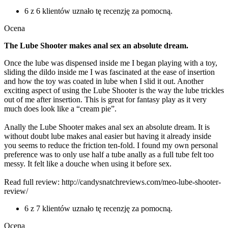
6 z 6 klientów uznało tę recenzję za pomocną.
Ocena
The Lube Shooter makes anal sex an absolute dream.
Once the lube was dispensed inside me I began playing with a toy,
sliding the dildo inside me I was fascinated at the ease of insertion
and how the toy was coated in lube when I slid it out. Another
exciting aspect of using the Lube Shooter is the way the lube trickles
out of me after insertion. This is great for fantasy play as it very
much does look like a “cream pie”.
Anally the Lube Shooter makes anal sex an absolute dream. It is
without doubt lube makes anal easier but having it already inside
you seems to reduce the friction ten-fold. I found my own personal
preference was to only use half a tube anally as a full tube felt too
messy. It felt like a douche when using it before sex.
Read full review: http://candysnatchreviews.com/meo-lube-shooter-
review/
6 z 7 klientów uznało tę recenzję za pomocną.
Ocena