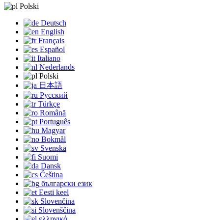
Polski
Deutsch
English
Français
Español
Italiano
Nederlands
Polski
日本語
Русский
Türkçe
Română
Português
Magyar
Bokmål
Svenska
Suomi
Dansk
Čeština
български език
Eesti keel
Slovenčina
Slovenščina
ελληνικά