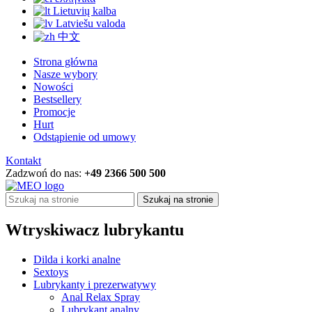
Lietuvių kalba
Latviešu valoda
中文
Strona główna
Nasze wybory
Nowości
Bestsellery
Promocje
Hurt
Odstąpienie od umowy
Kontakt
Zadzwoń do nas:
+49 2366 500 500
Szukaj na stronie
Wtryskiwacz lubrykantu
Dilda i korki analne
Sextoys
Lubrykanty i prezerwatywy
Anal Relax Spray
Lubrykant analny