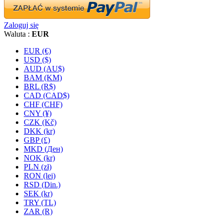
Zaloguj się
Waluta :
EUR
EUR (€)
USD ($)
AUD (AU$)
BAM (KM)
BRL (R$)
CAD (CAD$)
CHF (CHF)
CNY (¥)
CZK (Kč)
DKK (kr)
GBP (£)
MKD (Ден)
NOK (kr)
PLN (zł)
RON (lei)
RSD (Din.)
SEK (kr)
TRY (TL)
ZAR (R)