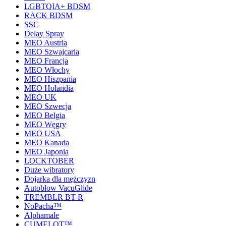
LGBTQIA+ BDSM
RACK BDSM
SSC
Delay Spray
MEO Austria
MEO Szwajcaria
MEO Francja
MEO Włochy
MEO Hiszpania
MEO Holandia
MEO UK
MEO Szwecja
MEO Belgia
MEO Węgry
MEO USA
MEO Kanada
MEO Japonia
LOCKTOBER
Duże wibratory
Dojarka dla mężczyzn
Autoblow VacuGlide
TREMBLR BT-R
NoPacha™
Alphamale
CUMELOT™