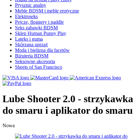
Prysznic analny
Meble BDSM i meble erotyczne
Elektroseks
Pejcze, floggery i paddle
Seks zabawki BDSM
Sklep Human Puppy Play
Lateks i guma
Skórzana uprząż
Moda i bielizna dla facetów
Biżuteria BDSM
Seksowne akcesoria
Sheets of San Francisco
Lube Shooter 2.0 - strzykawka
do smaru i aplikator do smaru
Nowa