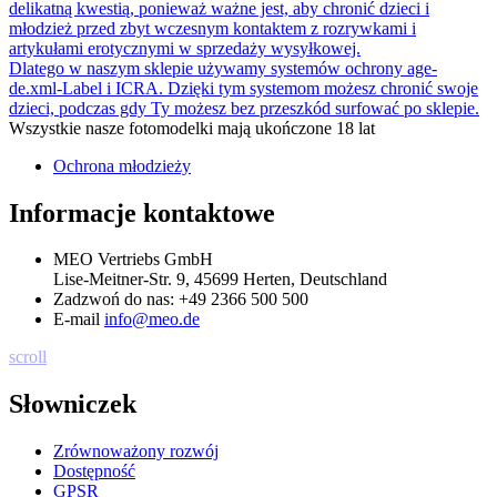
delikatną kwestią, ponieważ ważne jest, aby chronić dzieci i
młodzież przed zbyt wczesnym kontaktem z rozrywkami i
artykułami erotycznymi w sprzedaży wysyłkowej.
Dlatego w naszym sklepie używamy systemów ochrony age-
de.xml-Label i ICRA. Dzięki tym systemom możesz chronić swoje
dzieci, podczas gdy Ty możesz bez przeszkód surfować po sklepie.
Wszystkie nasze fotomodelki mają ukończone 18 lat
Ochrona młodzieży
Informacje kontaktowe
MEO Vertriebs GmbH
Lise-Meitner-Str. 9, 45699 Herten, Deutschland
Zadzwoń do nas:
+49 2366 500 500
E-mail
info@meo.de
scroll
Słowniczek
Zrównoważony rozwój
Dostępność
GPSR