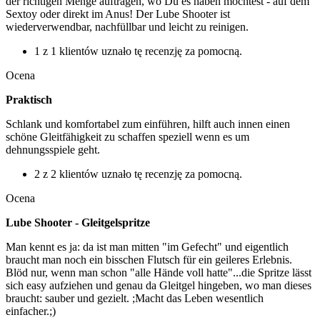
der richtigen Menge auftragen, wo Du es haben möchtest - auf dem
Sextoy oder direkt im Anus! Der Lube Shooter ist
wiederverwendbar, nachfüllbar und leicht zu reinigen.
1 z 1 klientów uznało tę recenzję za pomocną.
Ocena
Praktisch
Schlank und komfortabel zum einführen, hilft auch innen einen
schöne Gleitfähigkeit zu schaffen speziell wenn es um
dehnungsspiele geht.
2 z 2 klientów uznało tę recenzję za pomocną.
Ocena
Lube Shooter - Gleitgelspritze
Man kennt es ja: da ist man mitten "im Gefecht" und eigentlich
braucht man noch ein bisschen Flutsch für ein geileres Erlebnis.
Blöd nur, wenn man schon "alle Hände voll hatte"...die Spritze lässt
sich easy aufziehen und genau da Gleitgel hingeben, wo man dieses
braucht: sauber und gezielt. ;Macht das Leben wesentlich
einfacher.;)