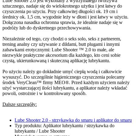
Lube Shooter 2.0 jest wykonany z wytrzymałego tworzywa
sztucznego, nadaje się do wielokrotnego użytku i jest łatwy do
czyszczenia po użyciu. Przy całkowitej długości ok. 19 cm i
średnicy ok. 1,5 cm, wygodnie leży w dłoni i jest łatwy w użyciu.
Dołączona nasadka ochronna sprawia, że idealnie nadaje się w
podróży lub do dyskretnego przechowywania.
Niezależnie od tego, czy chodzi o seks solo, seks z partnerem,
trening analny czy używanie z dildami, butt plugami i innymi
zabawkami erotycznymi: Lube Shooter ™ 2.0 to małe, ale
niezwykle praktyczne akcesorium dla każdego, kto ceni sobie
czystą, ukierunkowaną i skuteczną aplikację lubrykantu.
Po użyciu należy go dokładnie umyć ciepłą wodą i całkowicie
wysuszyć. Do szczególnie higienicznego czyszczenia polecamy
środek VeryClean™ firmy MEO®. Przed każdym użyciem należy
użyć wystarczającej ilości lubrykantu, a aplikator należy wkładać
powoli, ostrożnie i w kontrolowany sposób.
Dalsze szczegóły:
Lube Shooter 2.0 - strzykawka do smaru i aplikator do smaru
Typ produktu: Aplikator lubrykantu / strzykawka do
lubrykantu / Lube Shooter