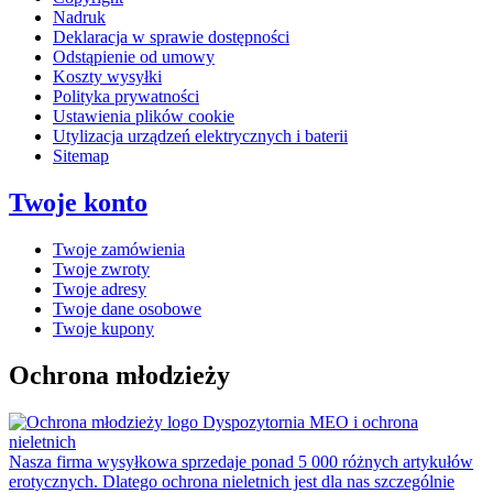
Nadruk
Deklaracja w sprawie dostępności
Odstąpienie od umowy
Koszty wysyłki
Polityka prywatności
Ustawienia plików cookie
Utylizacja urządzeń elektrycznych i baterii
Sitemap
Twoje konto
Twoje zamówienia
Twoje zwroty
Twoje adresy
Twoje dane osobowe
Twoje kupony
Ochrona młodzieży
Dyspozytornia MEO i ochrona
nieletnich
Nasza firma wysyłkowa sprzedaje ponad 5 000 różnych artykułów
erotycznych. Dlatego ochrona nieletnich jest dla nas szczególnie