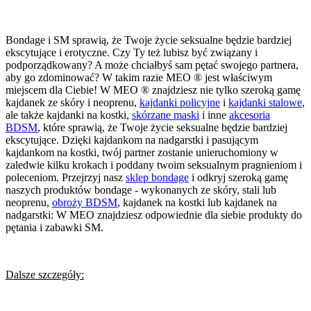
Bondage i SM sprawią, że Twoje życie seksualne będzie bardziej
ekscytujące i erotyczne. Czy Ty też lubisz być związany i
podporządkowany? A może chciałbyś sam pętać swojego partnera,
aby go zdominować? W takim razie MEO ® jest właściwym
miejscem dla Ciebie! W MEO ® znajdziesz nie tylko szeroką gamę
kajdanek ze skóry i neoprenu,
kajdanki policyjne
i
kajdanki stalowe
,
ale także kajdanki na kostki,
skórzane maski
i inne
akcesoria
BDSM
, które sprawią, że Twoje życie seksualne będzie bardziej
ekscytujące. Dzięki kajdankom na nadgarstki i pasującym
kajdankom na kostki, twój partner zostanie unieruchomiony w
zaledwie kilku krokach i poddany twoim seksualnym pragnieniom i
poleceniom. Przejrzyj nasz
sklep bondage
i odkryj szeroką gamę
naszych produktów bondage - wykonanych ze skóry, stali lub
neoprenu,
obroży BDSM
, kajdanek na kostki lub kajdanek na
nadgarstki: W MEO znajdziesz odpowiednie dla siebie produkty do
pętania i zabawki SM.
Dalsze szczegóły: