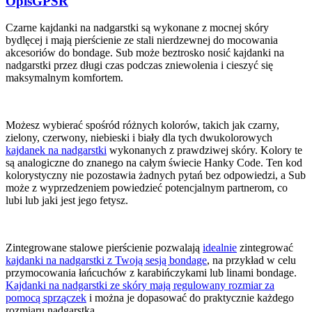
Opis
GPSR
Czarne kajdanki na nadgarstki są wykonane z mocnej skóry
bydlęcej i mają pierścienie ze stali nierdzewnej do mocowania
akcesoriów do bondage. Sub może beztrosko nosić kajdanki na
nadgarstki przez długi czas podczas zniewolenia i cieszyć się
maksymalnym komfortem.
Możesz wybierać spośród różnych kolorów, takich jak czarny,
zielony, czerwony, niebieski i biały dla tych dwukolorowych
kajdanek na nadgarstki
wykonanych z prawdziwej skóry. Kolory te
są analogiczne do znanego na całym świecie Hanky Code. Ten kod
kolorystyczny nie pozostawia żadnych pytań bez odpowiedzi, a Sub
może z wyprzedzeniem powiedzieć potencjalnym partnerom, co
lubi lub jaki jest jego fetysz.
Zintegrowane stalowe pierścienie pozwalają
idealnie
zintegrować
kajdanki na nadgarstki z Twoją sesją bondage
, na przykład w celu
przymocowania łańcuchów z karabińczykami lub linami bondage.
Kajdanki na nadgarstki ze skóry mają regulowany rozmiar za
pomocą sprzączek
i można je dopasować do praktycznie każdego
rozmiaru nadgarstka.