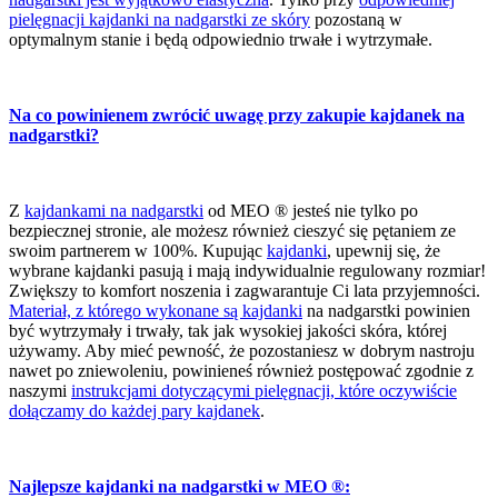
pielęgnacji kajdanki na nadgarstki ze skóry
pozostaną w
optymalnym stanie i będą odpowiednio trwałe i wytrzymałe.
Na co powinienem zwrócić uwagę przy zakupie kajdanek na
nadgarstki?
Z
kajdankami na nadgarstki
od MEO ® jesteś nie tylko po
bezpiecznej stronie, ale możesz również cieszyć się pętaniem ze
swoim partnerem w 100%. Kupując
kajdanki
, upewnij się, że
wybrane kajdanki pasują i mają indywidualnie regulowany rozmiar!
Zwiększy to komfort noszenia i zagwarantuje Ci lata przyjemności.
Materiał, z którego wykonane są kajdanki
na nadgarstki powinien
być wytrzymały i trwały, tak jak wysokiej jakości skóra, której
używamy. Aby mieć pewność, że pozostaniesz w dobrym nastroju
nawet po zniewoleniu, powinieneś również postępować zgodnie z
naszymi
instrukcjami dotyczącymi pielęgnacji, które oczywiście
dołączamy do każdej pary kajdanek
.
Najlepsze kajdanki na nadgarstki w MEO ®: