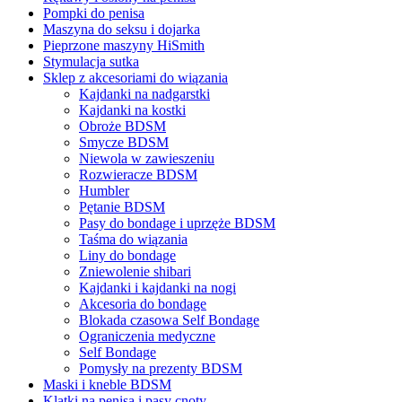
Pompki do penisa
Maszyna do seksu i dojarka
Pieprzone maszyny HiSmith
Stymulacja sutka
Sklep z akcesoriami do wiązania
Kajdanki na nadgarstki
Kajdanki na kostki
Obroże BDSM
Smycze BDSM
Niewola w zawieszeniu
Rozwieracze BDSM
Humbler
Pętanie BDSM
Pasy do bondage i uprzęże BDSM
Taśma do wiązania
Liny do bondage
Zniewolenie shibari
Kajdanki i kajdanki na nogi
Akcesoria do bondage
Blokada czasowa Self Bondage
Ograniczenia medyczne
Self Bondage
Pomysły na prezenty BDSM
Maski i kneble BDSM
Klatki na penisa i pasy cnoty