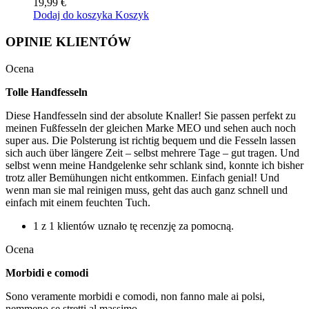
19,99 €
Dodaj do koszyka
Koszyk
OPINIE KLIENTÓW
Ocena
Tolle Handfesseln
Diese Handfesseln sind der absolute Knaller! Sie passen perfekt zu
meinen Fußfesseln der gleichen Marke MEO und sehen auch noch
super aus. Die Polsterung ist richtig bequem und die Fesseln lassen
sich auch über längere Zeit – selbst mehrere Tage – gut tragen. Und
selbst wenn meine Handgelenke sehr schlank sind, konnte ich bisher
trotz aller Bemühungen nicht entkommen. Einfach genial! Und
wenn man sie mal reinigen muss, geht das auch ganz schnell und
einfach mit einem feuchten Tuch.
1 z 1 klientów uznało tę recenzję za pomocną.
Ocena
Morbidi e comodi
Sono veramente morbidi e comodi, non fanno male ai polsi,
nemmeno se stretti al massimo.