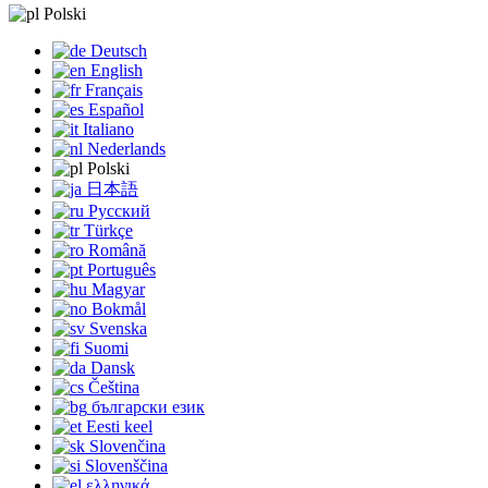
Polski
Deutsch
English
Français
Español
Italiano
Nederlands
Polski
日本語
Русский
Türkçe
Română
Português
Magyar
Bokmål
Svenska
Suomi
Dansk
Čeština
български език
Eesti keel
Slovenčina
Slovenščina
ελληνικά