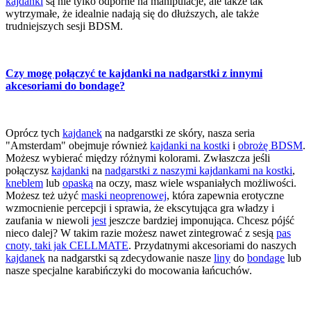
kajdanki
są nie tylko odporne na manipulacje, ale także tak
wytrzymałe, że idealnie nadają się do dłuższych, ale także
trudniejszych sesji BDSM.
Czy mogę połączyć te kajdanki na nadgarstki z innymi
akcesoriami do bondage?
Oprócz tych
kajdanek
na nadgarstki ze skóry, nasza seria
"Amsterdam" obejmuje również
kajdanki na kostki
i
obrożę BDSM
.
Możesz wybierać między różnymi kolorami. Zwłaszcza jeśli
połączysz
kajdanki
na
nadgarstki z naszymi kajdankami na kostki
,
kneblem
lub
opaską
na oczy, masz wiele wspaniałych możliwości.
Możesz też użyć
maski neoprenowej
, która zapewnia erotyczne
wzmocnienie percepcji i sprawia, że ekscytująca gra władzy i
zaufania w niewoli
jest
jeszcze bardziej imponująca. Chcesz pójść
nieco dalej? W takim razie możesz nawet zintegrować z sesją
pas
cnoty, taki jak CELLMATE
. Przydatnymi akcesoriami do naszych
kajdanek
na nadgarstki są zdecydowanie nasze
liny
do
bondage
lub
nasze specjalne karabińczyki do mocowania łańcuchów.