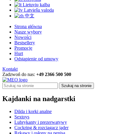
Lietuvių kalba
Latviešu valoda
中文
Strona główna
Nasze wybory
Nowości
Bestsellery
Promocje
Hurt
Odstąpienie od umowy
Kontakt
Zadzwoń do nas:
+49 2366 500 500
Szukaj na stronie
Kajdanki na nadgarstki
Dilda i korki analne
Sextoys
Lubrykanty i prezerwatywy
Cockring & rozciągacz jąder
Rękawy i osłony na penisa