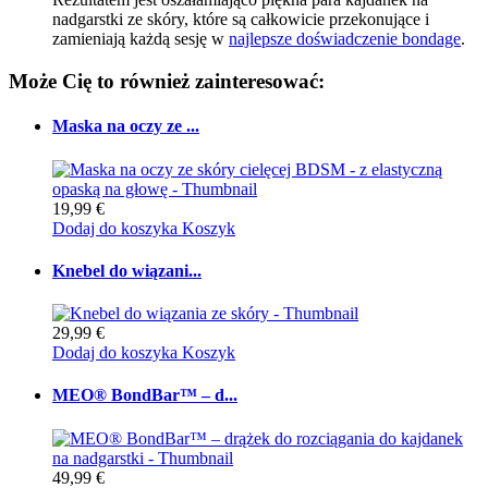
nadgarstki ze skóry, które są całkowicie przekonujące i
zamieniają każdą sesję w
najlepsze doświadczenie bondage
.
Może Cię to również zainteresować:
Maska na oczy ze ...
19,99 €
Dodaj do koszyka
Koszyk
Knebel do wiązani...
29,99 €
Dodaj do koszyka
Koszyk
MEO® BondBar™ – d...
49,99 €