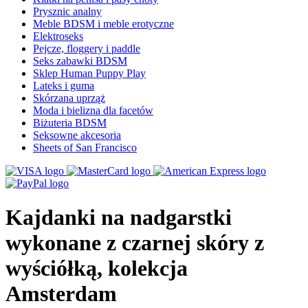
Prysznic analny
Meble BDSM i meble erotyczne
Elektroseks
Pejcze, floggery i paddle
Seks zabawki BDSM
Sklep Human Puppy Play
Lateks i guma
Skórzana uprząż
Moda i bielizna dla facetów
Biżuteria BDSM
Seksowne akcesoria
Sheets of San Francisco
Kajdanki na nadgarstki
wykonane z czarnej skóry z
wyściółką, kolekcja
Amsterdam