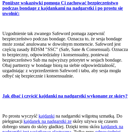
Poniższe wskazówki pomogą Ci zachować bezpieczeństwo
podczas bondage z kajdankami na nadgarstki i po prostu się
uwolnić:
Uzgodnienie tak zwanego Safeword pomaga zapewnić
bezpieczeństwo podczas bondage. Oznacza to, że sesja bondage
może zostać anulowana w dowolnym momencie. Safeword jest
częścią zasady BDSM "SSC" (Safe, Sane & Consensual). Oznacza
to bezpieczny, odpowiedzialny i konsensualny, ponieważ
bezpieczeństwo Sub ma najwyższy priorytet w sesjach bondage.
Obaj partnerzy w bondage biorą na siebie odpowiedzialność,
uzgadniając z wyprzedzeniem Safeword i tabu, aby sesja mogła
odbyć się bezpiecznie i konsensualnie.
Jak dbać i czyścić kajdanki na nadgarstki wykonane ze skóry?
Po prostu wyczyść
kajdanki
na nadgarstki wilgotną szmatką. Do
pielęgnacji
kajdanek na nadgarstki ze
skóry używa się czasem
dobrego smaru do skóry gładkiej. Dzięki temu skóra
kajdanek na
nadgarstki jest wyjątkowo elastyczna
. Tylko przy
odpowiedniej