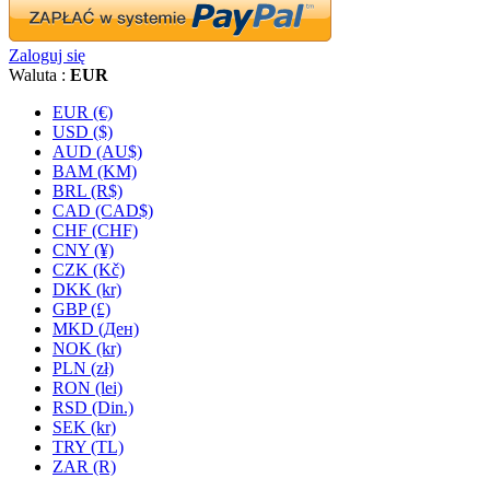
Zaloguj się
Waluta :
EUR
EUR (€)
USD ($)
AUD (AU$)
BAM (KM)
BRL (R$)
CAD (CAD$)
CHF (CHF)
CNY (¥)
CZK (Kč)
DKK (kr)
GBP (£)
MKD (Ден)
NOK (kr)
PLN (zł)
RON (lei)
RSD (Din.)
SEK (kr)
TRY (TL)
ZAR (R)