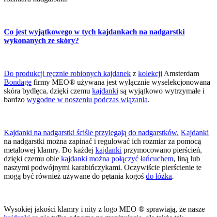
Co jest wyjątkowego w tych kajdankach na nadgarstki
wykonanych ze skóry?
Do produkcji ręcznie robionych kajdanek
z
kolekcji
Amsterdam
Bondage
firmy MEO® używana jest wyłącznie wyselekcjonowana
skóra bydlęca, dzięki czemu
kajdanki
są wyjątkowo wytrzymałe i
bardzo
wygodne w noszeniu podczas wiązania
.
Kajdanki na nadgarstki ściśle przylegają do nadgarstków.
Kajdanki
na nadgarstki można zapinać i regulować ich rozmiar za pomocą
metalowej klamry. Do każdej
kajdanki
przymocowano pierścień,
dzięki czemu obie
kajdanki można połączyć łańcuchem
, liną lub
naszymi podwójnymi karabińczykami. Oczywiście pierścienie te
mogą być również używane do pętania kogoś
do łóżka
.
Wysokiej jakości klamry i nity z logo MEO ® sprawiają, że nasze