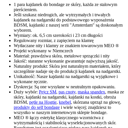
1 para kajdanek do bondage ze skóry, każda ze stalowym
pierścieniem.
Jeśli szukasz niedrogich, ale wytrzymałych i trwałych
kajdanek na nadgarstki do podstawowego wyposażenia
BDSM, kajdanki z naszej serii "Amsterdam" są doskonałym
wyborem.
Wymiary: ok. 6,5 cm szerokości i 23 cm długości
Regulowany rozmiar, z zapięciem na klamrę
Wytłaczane nity i klamry ze znakiem towarowym MEO ®
Projekt wykonany w Niemczech
Materiał: prawdziwa skóra, metalowe sprzączki i nity
Jakość: staranne wykonanie gwarantuje najwyższą jakość.
Naturalny produkt: Skóra jest naturalnym materiałem, który
szczególnie nadaje się do produkcji kajdanek na nadgarstki.
Unikalność: Nasze kajdanki na nadgarstki są wyjątkowe i
wykonane ręcznie.
Dyskrecja: Są one wysyłane w neutralnym opakowaniu.
Duży wybór:
Pejcz SM
,
pas cnoty
,
maska spandex
, maska ze
skóry, kajdanki na nadgarstki, kajdanki na kostki, obroża
BDSM,
pętle na Hogtie
,
knebel
, skórzana uprząż na głowę,
produkty do self bondage
i wiele więcej; znajdziesz to
wszystko w naszym internetowym sklepie bondage.
MEO ® łączy estetykę klasycznego wzornictwa z
wytrzymałością i stabilnością wyselekcjonowanych skór.
Rezultatem jest oszałamiająco piękna para kajdanek na