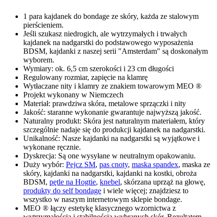
1 para kajdanek do bondage ze skóry, każda ze stalowym
pierścieniem.
Jeśli szukasz niedrogich, ale wytrzymałych i trwałych
kajdanek na nadgarstki do podstawowego wyposażenia
BDSM, kajdanki z naszej serii "Amsterdam" są doskonałym
wyborem.
Wymiary: ok. 6,5 cm szerokości i 23 cm długości
Regulowany rozmiar, zapięcie na klamrę
Wytłaczane nity i klamry ze znakiem towarowym MEO ®
Projekt wykonany w Niemczech
Materiał: prawdziwa skóra, metalowe sprzączki i nity
Jakość: staranne wykonanie gwarantuje najwyższą jakość.
Naturalny produkt: Skóra jest naturalnym materiałem, który
szczególnie nadaje się do produkcji kajdanek na nadgarstki.
Unikalność: Nasze kajdanki na nadgarstki są wyjątkowe i
wykonane ręcznie.
Dyskrecja: Są one wysyłane w neutralnym opakowaniu.
Duży wybór:
Pejcz SM
,
pas cnoty
,
maska spandex
, maska ze
skóry, kajdanki na nadgarstki, kajdanki na kostki, obroża
BDSM,
pętle na Hogtie
,
knebel
, skórzana uprząż na głowę,
produkty do self bondage
i wiele więcej; znajdziesz to
wszystko w naszym internetowym sklepie bondage.
MEO ® łączy estetykę klasycznego wzornictwa z
wytrzymałością i stabilnością wybranych skór. Rezultatem