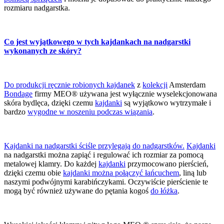
rozmiaru nadgarstka.
Co jest wyjątkowego w tych kajdankach na nadgarstki
wykonanych ze skóry?
Do produkcji ręcznie robionych kajdanek
z
kolekcji
Amsterdam
Bondage
firmy MEO® używana jest wyłącznie wyselekcjonowana
skóra bydlęca, dzięki czemu
kajdanki
są wyjątkowo wytrzymałe i
bardzo
wygodne w noszeniu podczas wiązania
.
Kajdanki na nadgarstki ściśle przylegają do nadgarstków.
Kajdanki
na nadgarstki można zapiąć i regulować ich rozmiar za pomocą
metalowej klamry. Do każdej
kajdanki
przymocowano pierścień,
dzięki czemu obie
kajdanki można połączyć łańcuchem
, liną lub
naszymi podwójnymi karabińczykami. Oczywiście pierścienie te
mogą być również używane do pętania kogoś
do łóżka
.