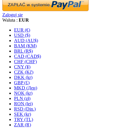
Zaloguj się
Waluta :
EUR
EUR (€)
USD ($)
AUD (AU$)
BAM (KM)
BRL (R$)
CAD (CAD$)
CHF (CHF)
CNY (¥)
CZK (Kč)
DKK (kr)
GBP (£)
MKD (Ден)
NOK (kr)
PLN (zł)
RON (lei)
RSD (Din.)
SEK (kr)
TRY (TL)
ZAR (R)