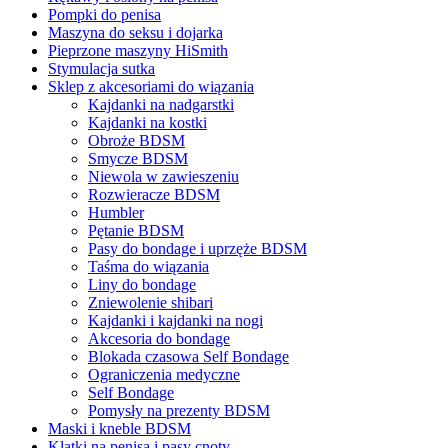
Pompki do penisa
Maszyna do seksu i dojarka
Pieprzone maszyny HiSmith
Stymulacja sutka
Sklep z akcesoriami do wiązania
Kajdanki na nadgarstki
Kajdanki na kostki
Obroże BDSM
Smycze BDSM
Niewola w zawieszeniu
Rozwieracze BDSM
Humbler
Pętanie BDSM
Pasy do bondage i uprzęże BDSM
Taśma do wiązania
Liny do bondage
Zniewolenie shibari
Kajdanki i kajdanki na nogi
Akcesoria do bondage
Blokada czasowa Self Bondage
Ograniczenia medyczne
Self Bondage
Pomysły na prezenty BDSM
Maski i kneble BDSM
Klatki na penisa i pasy cnoty