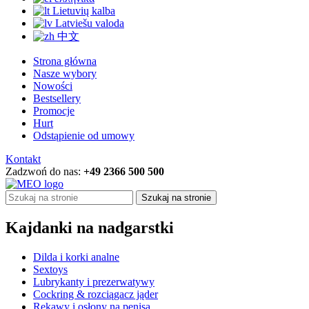
Lietuvių kalba
Latviešu valoda
中文
Strona główna
Nasze wybory
Nowości
Bestsellery
Promocje
Hurt
Odstąpienie od umowy
Kontakt
Zadzwoń do nas:
+49 2366 500 500
Szukaj na stronie
Kajdanki na nadgarstki
Dilda i korki analne
Sextoys
Lubrykanty i prezerwatywy
Cockring & rozciągacz jąder
Rękawy i osłony na penisa