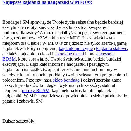
Najlepsze kajdanki na nadgarstki w MEO ®:
Bondage i SM sprawią, że Twoje życie seksualne będzie bardziej
ekscytujące i erotyczne. Czy Ty też lubisz być związany i
podporządkowany? A może chciałbyś sam pętać swojego partnera,
aby go zdominować? W takim razie MEO ® jest właściwym
miejscem dla Ciebie! W MEO ® znajdziesz nie tylko szeroką gamę
kajdanek ze skóry i neoprenu,
kajdanki policyjne
i
kajdanki stalowe
,
ale także kajdanki na kostki,
skórzane maski
i inne
akcesoria
BDSM
, które sprawią, że Twoje życie seksualne będzie bardziej
ekscytujące. Dzięki kajdankom na nadgarstki i pasującym
kajdankom na kostki, twój partner zostanie unieruchomiony w
zaledwie kilku krokach i poddany twoim seksualnym pragnieniom i
poleceniom. Przejrzyj nasz
sklep bondage
i odkryj szeroką gamę
naszych produktów bondage - wykonanych ze skóry, stali lub
neoprenu,
obroży BDSM
, kajdanek na kostki lub kajdanek na
nadgarstki: W MEO znajdziesz odpowiednie dla siebie produkty do
pętania i zabawki SM.
Dalsze szczegóły: