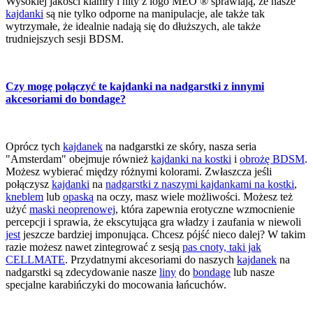
Wysokiej jakości klamry i nity z logo MEO ® sprawiają, że nasze
kajdanki
są nie tylko odporne na manipulacje, ale także tak
wytrzymałe, że idealnie nadają się do dłuższych, ale także
trudniejszych sesji BDSM.
Czy mogę połączyć te kajdanki na nadgarstki z innymi
akcesoriami do bondage?
Oprócz tych
kajdanek
na nadgarstki ze skóry, nasza seria
"Amsterdam" obejmuje również
kajdanki na kostki
i
obrożę BDSM
.
Możesz wybierać między różnymi kolorami. Zwłaszcza jeśli
połączysz
kajdanki
na
nadgarstki z naszymi kajdankami na kostki
,
kneblem
lub
opaską
na oczy, masz wiele możliwości. Możesz też
użyć
maski neoprenowej
, która zapewnia erotyczne wzmocnienie
percepcji i sprawia, że ekscytująca gra władzy i zaufania w niewoli
jest
jeszcze bardziej imponująca. Chcesz pójść nieco dalej? W takim
razie możesz nawet zintegrować z sesją
pas cnoty, taki jak
CELLMATE
. Przydatnymi akcesoriami do naszych
kajdanek
na
nadgarstki są zdecydowanie nasze
liny
do
bondage
lub nasze
specjalne karabińczyki do mocowania łańcuchów.