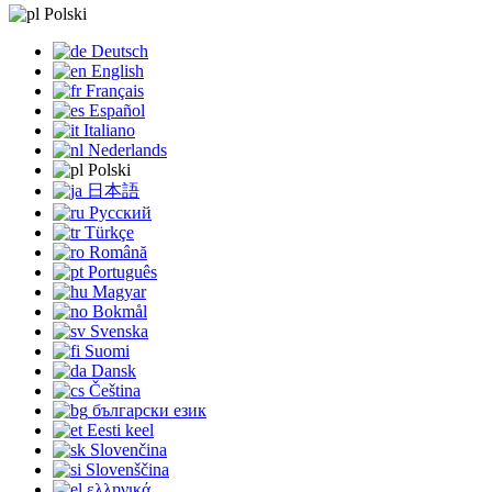
Polski
Deutsch
English
Français
Español
Italiano
Nederlands
Polski
日本語
Русский
Türkçe
Română
Português
Magyar
Bokmål
Svenska
Suomi
Dansk
Čeština
български език
Eesti keel
Slovenčina
Slovenščina
ελληνικά