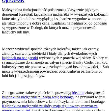
Opis
GPSR
Maksymalna funkcjonalność połączona z klasycznie pięknym
designem! Rezultat: kajdanki na nadgarstki w wyrazistych kolorach,
które nie tylko dobrze wyglądają i są bardzo wygodne w noszeniu,
ale także imponują dobrą ceną. Kajdanki na nadgarstki do bondage
są wyposażone w D-ringi, do których można przymocować
łańcuchy lub liny.
Możesz wybierać spośród różnych kolorów, takich jak czarny,
zielony, czerwony, niebieski i biały dla tych dwukolorowych
kajdanek na nadgarstki
wykonanych z prawdziwej skóry. Kolory te
są analogiczne do znanego na całym świecie Hanky Code. Ten kod
kolorystyczny nie pozostawia żadnych pytań bez odpowiedzi, a Sub
może z wyprzedzeniem powiedzieć potencjalnym partnerom, co
lubi lub jaki jest jego fetysz.
Zintegrowane stalowe pierścienie pozwalają
idealnie
zintegrować
kajdanki na nadgarstki z Twoją sesją bondage
, na przykład w celu
przymocowania łańcuchów z karabińczykami lub linami bondage.
Kajdanki na nadgarstki ze skóry mają regulowany rozmiar za
pomocą sprzączek
i można je dopasować do praktycznie każdego