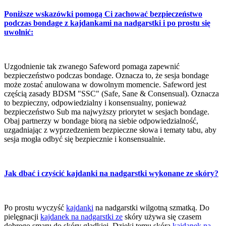
Poniższe wskazówki pomogą Ci zachować bezpieczeństwo
podczas bondage z kajdankami na nadgarstki i po prostu się
uwolnić:
Uzgodnienie tak zwanego Safeword pomaga zapewnić
bezpieczeństwo podczas bondage. Oznacza to, że sesja bondage
może zostać anulowana w dowolnym momencie. Safeword jest
częścią zasady BDSM "SSC" (Safe, Sane & Consensual). Oznacza
to bezpieczny, odpowiedzialny i konsensualny, ponieważ
bezpieczeństwo Sub ma najwyższy priorytet w sesjach bondage.
Obaj partnerzy w bondage biorą na siebie odpowiedzialność,
uzgadniając z wyprzedzeniem bezpieczne słowa i tematy tabu, aby
sesja mogła odbyć się bezpiecznie i konsensualnie.
Jak dbać i czyścić kajdanki na nadgarstki wykonane ze skóry?
Po prostu wyczyść
kajdanki
na nadgarstki wilgotną szmatką. Do
pielęgnacji
kajdanek na nadgarstki ze
skóry używa się czasem
dobrego smaru do skóry gładkiej. Dzięki temu skóra
kajdanek na