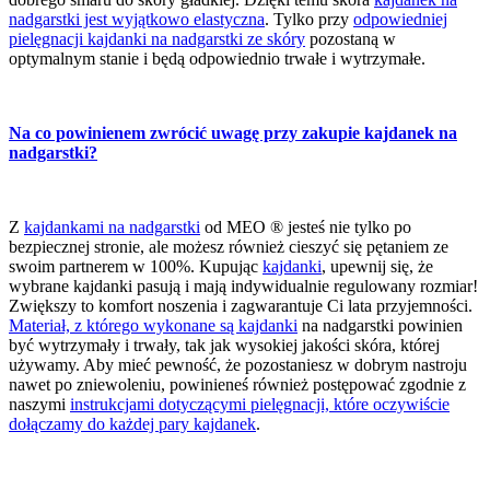
nadgarstki jest wyjątkowo elastyczna
. Tylko przy
odpowiedniej
pielęgnacji kajdanki na nadgarstki ze skóry
pozostaną w
optymalnym stanie i będą odpowiednio trwałe i wytrzymałe.
Na co powinienem zwrócić uwagę przy zakupie kajdanek na
nadgarstki?
Z
kajdankami na nadgarstki
od MEO ® jesteś nie tylko po
bezpiecznej stronie, ale możesz również cieszyć się pętaniem ze
swoim partnerem w 100%. Kupując
kajdanki
, upewnij się, że
wybrane kajdanki pasują i mają indywidualnie regulowany rozmiar!
Zwiększy to komfort noszenia i zagwarantuje Ci lata przyjemności.
Materiał, z którego wykonane są kajdanki
na nadgarstki powinien
być wytrzymały i trwały, tak jak wysokiej jakości skóra, której
używamy. Aby mieć pewność, że pozostaniesz w dobrym nastroju
nawet po zniewoleniu, powinieneś również postępować zgodnie z
naszymi
instrukcjami dotyczącymi pielęgnacji, które oczywiście
dołączamy do każdej pary kajdanek
.