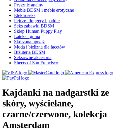
Prysznic analny
Meble BDSM i meble erotyczne
Elektroseks
Pejcze, floggery i paddle
Seks zabawki BDSM
Sklep Human Puppy Play
Lateks i guma
Skórzana uprząż
Moda i bielizna dla facetów
Biżuteria BDSM
Seksowne akcesoria
Sheets of San Francisco
Kajdanki na nadgarstki ze
skóry, wyściełane,
czarne/czerwone, kolekcja
Amsterdam