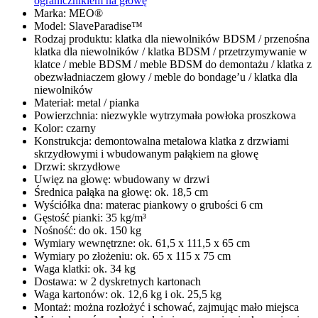
ogranicznikiem na głowę
Marka: MEO®
Model: SlaveParadise™
Rodzaj produktu: klatka dla niewolników BDSM / przenośna
klatka dla niewolników / klatka BDSM / przetrzymywanie w
klatce / meble BDSM / meble BDSM do demontażu / klatka z
obezwładniaczem głowy / meble do bondage’u / klatka dla
niewolników
Materiał: metal / pianka
Powierzchnia: niezwykle wytrzymała powłoka proszkowa
Kolor: czarny
Konstrukcja: demontowalna metalowa klatka z drzwiami
skrzydłowymi i wbudowanym pałąkiem na głowę
Drzwi: skrzydłowe
Uwięz na głowę: wbudowany w drzwi
Średnica pałąka na głowę: ok. 18,5 cm
Wyściółka dna: materac piankowy o grubości 6 cm
Gęstość pianki: 35 kg/m³
Nośność: do ok. 150 kg
Wymiary wewnętrzne: ok. 61,5 x 111,5 x 65 cm
Wymiary po złożeniu: ok. 65 x 115 x 75 cm
Waga klatki: ok. 34 kg
Dostawa: w 2 dyskretnych kartonach
Waga kartonów: ok. 12,6 kg i ok. 25,5 kg
Montaż: można rozłożyć i schować, zajmując mało miejsca