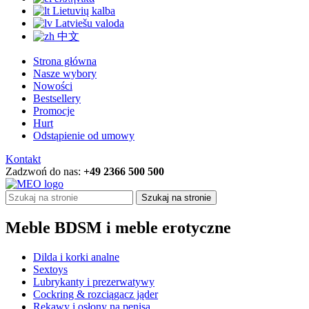
Lietuvių kalba
Latviešu valoda
中文
Strona główna
Nasze wybory
Nowości
Bestsellery
Promocje
Hurt
Odstąpienie od umowy
Kontakt
Zadzwoń do nas:
+49 2366 500 500
Szukaj na stronie
Meble BDSM i meble erotyczne
Dilda i korki analne
Sextoys
Lubrykanty i prezerwatywy
Cockring & rozciągacz jąder
Rękawy i osłony na penisa