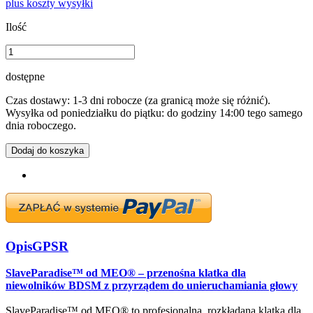
plus koszty wysyłki
Ilość
dostępne
Czas dostawy: 1-3 dni robocze (za granicą może się różnić).
Wysyłka od poniedziałku do piątku: do godziny 14:00 tego samego
dnia roboczego.
Dodaj do koszyka
Opis
GPSR
SlaveParadise™ od MEO® – przenośna klatka dla
niewolników BDSM z przyrządem do unieruchamiania głowy
SlaveParadise™ od MEO® to profesjonalna, rozkładana klatka dla