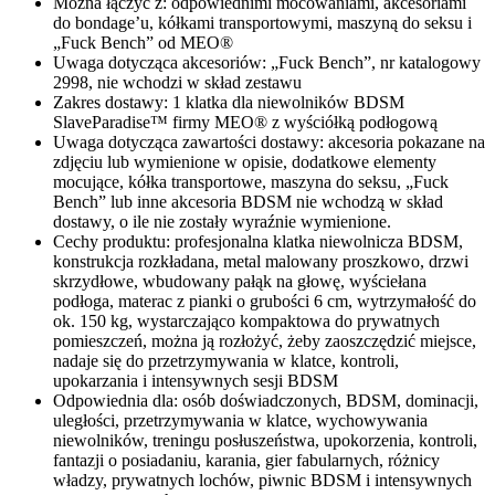
Można łączyć z: odpowiednimi mocowaniami, akcesoriami
do bondage’u, kółkami transportowymi, maszyną do seksu i
„Fuck Bench” od MEO®
Uwaga dotycząca akcesoriów: „Fuck Bench”, nr katalogowy
2998, nie wchodzi w skład zestawu
Zakres dostawy: 1 klatka dla niewolników BDSM
SlaveParadise™ firmy MEO® z wyściółką podłogową
Uwaga dotycząca zawartości dostawy: akcesoria pokazane na
zdjęciu lub wymienione w opisie, dodatkowe elementy
mocujące, kółka transportowe, maszyna do seksu, „Fuck
Bench” lub inne akcesoria BDSM nie wchodzą w skład
dostawy, o ile nie zostały wyraźnie wymienione.
Cechy produktu: profesjonalna klatka niewolnicza BDSM,
konstrukcja rozkładana, metal malowany proszkowo, drzwi
skrzydłowe, wbudowany pałąk na głowę, wyściełana
podłoga, materac z pianki o grubości 6 cm, wytrzymałość do
ok. 150 kg, wystarczająco kompaktowa do prywatnych
pomieszczeń, można ją rozłożyć, żeby zaoszczędzić miejsce,
nadaje się do przetrzymywania w klatce, kontroli,
upokarzania i intensywnych sesji BDSM
Odpowiednia dla: osób doświadczonych, BDSM, dominacji,
uległości, przetrzymywania w klatce, wychowywania
niewolników, treningu posłuszeństwa, upokorzenia, kontroli,
fantazji o posiadaniu, karania, gier fabularnych, różnicy
władzy, prywatnych lochów, piwnic BDSM i intensywnych