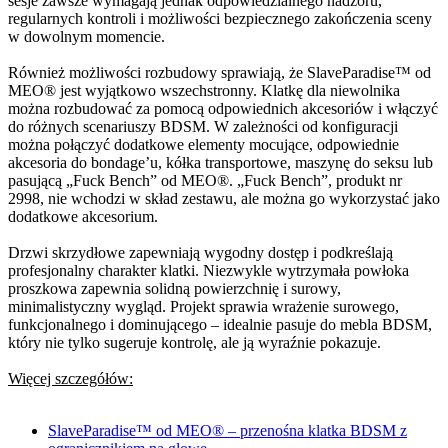
sesje zawsze wymagają jednak odpowiedzialnego nadzoru,
regularnych kontroli i możliwości bezpiecznego zakończenia sceny
w dowolnym momencie.
Również możliwości rozbudowy sprawiają, że SlaveParadise™ od
MEO® jest wyjątkowo wszechstronny. Klatkę dla niewolnika
można rozbudować za pomocą odpowiednich akcesoriów i włączyć
do różnych scenariuszy BDSM. W zależności od konfiguracji
można połączyć dodatkowe elementy mocujące, odpowiednie
akcesoria do bondage’u, kółka transportowe, maszynę do seksu lub
pasującą „Fuck Bench” od MEO®. „Fuck Bench”, produkt nr
2998, nie wchodzi w skład zestawu, ale można go wykorzystać jako
dodatkowe akcesorium.
Drzwi skrzydłowe zapewniają wygodny dostęp i podkreślają
profesjonalny charakter klatki. Niezwykle wytrzymała powłoka
proszkowa zapewnia solidną powierzchnię i surowy,
minimalistyczny wygląd. Projekt sprawia wrażenie surowego,
funkcjonalnego i dominującego – idealnie pasuje do mebla BDSM,
który nie tylko sugeruje kontrolę, ale ją wyraźnie pokazuje.
Więcej szczegółów:
SlaveParadise™ od MEO® – przenośna klatka BDSM z