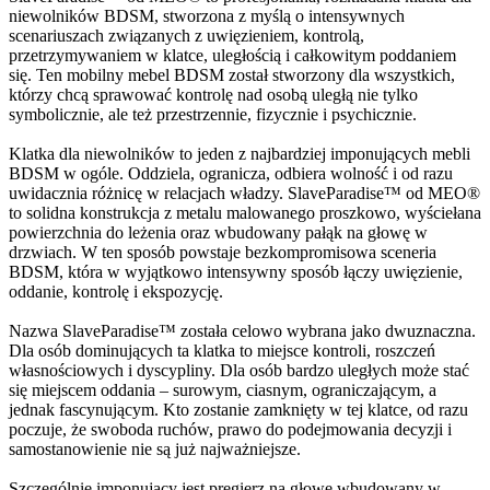
niewolników BDSM, stworzona z myślą o intensywnych
scenariuszach związanych z uwięzieniem, kontrolą,
przetrzymywaniem w klatce, uległością i całkowitym poddaniem
się. Ten mobilny mebel BDSM został stworzony dla wszystkich,
którzy chcą sprawować kontrolę nad osobą uległą nie tylko
symbolicznie, ale też przestrzennie, fizycznie i psychicznie.
Klatka dla niewolników to jeden z najbardziej imponujących mebli
BDSM w ogóle. Oddziela, ogranicza, odbiera wolność i od razu
uwidacznia różnicę w relacjach władzy. SlaveParadise™ od MEO®
to solidna konstrukcja z metalu malowanego proszkowo, wyściełana
powierzchnia do leżenia oraz wbudowany pałąk na głowę w
drzwiach. W ten sposób powstaje bezkompromisowa sceneria
BDSM, która w wyjątkowo intensywny sposób łączy uwięzienie,
oddanie, kontrolę i ekspozycję.
Nazwa SlaveParadise™ została celowo wybrana jako dwuznaczna.
Dla osób dominujących ta klatka to miejsce kontroli, roszczeń
własnościowych i dyscypliny. Dla osób bardzo uległych może stać
się miejscem oddania – surowym, ciasnym, ograniczającym, a
jednak fascynującym. Kto zostanie zamknięty w tej klatce, od razu
poczuje, że swoboda ruchów, prawo do podejmowania decyzji i
samostanowienie nie są już najważniejsze.
Szczególnie imponujący jest pręgierz na głowę wbudowany w