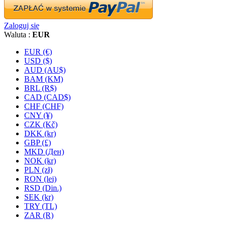
Zaloguj się
Waluta :
EUR
EUR (€)
USD ($)
AUD (AU$)
BAM (KM)
BRL (R$)
CAD (CAD$)
CHF (CHF)
CNY (¥)
CZK (Kč)
DKK (kr)
GBP (£)
MKD (Ден)
NOK (kr)
PLN (zł)
RON (lei)
RSD (Din.)
SEK (kr)
TRY (TL)
ZAR (R)