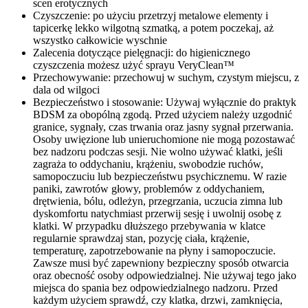
scen erotycznych
Czyszczenie: po użyciu przetrzyj metalowe elementy i
tapicerkę lekko wilgotną szmatką, a potem poczekaj, aż
wszystko całkowicie wyschnie
Zalecenia dotyczące pielęgnacji: do higienicznego
czyszczenia możesz użyć sprayu VeryClean™
Przechowywanie: przechowuj w suchym, czystym miejscu, z
dala od wilgoci
Bezpieczeństwo i stosowanie: Używaj wyłącznie do praktyk
BDSM za obopólną zgodą. Przed użyciem należy uzgodnić
granice, sygnały, czas trwania oraz jasny sygnał przerwania.
Osoby uwięzione lub unieruchomione nie mogą pozostawać
bez nadzoru podczas sesji. Nie wolno używać klatki, jeśli
zagraża to oddychaniu, krążeniu, swobodzie ruchów,
samopoczuciu lub bezpieczeństwu psychicznemu. W razie
paniki, zawrotów głowy, problemów z oddychaniem,
drętwienia, bólu, odleżyn, przegrzania, uczucia zimna lub
dyskomfortu natychmiast przerwij sesję i uwolnij osobę z
klatki. W przypadku dłuższego przebywania w klatce
regularnie sprawdzaj stan, pozycję ciała, krążenie,
temperaturę, zapotrzebowanie na płyny i samopoczucie.
Zawsze musi być zapewniony bezpieczny sposób otwarcia
oraz obecność osoby odpowiedzialnej. Nie używaj tego jako
miejsca do spania bez odpowiedzialnego nadzoru. Przed
każdym użyciem sprawdź, czy klatka, drzwi, zamknięcia,