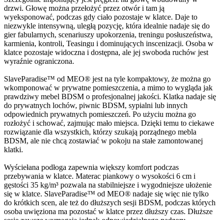
drzwi. Głowę można przełożyć przez otwór i tam ją
wyeksponować, podczas gdy ciało pozostaje w klatce. Daje to
niezwykle intensywną, uległą pozycję, która idealnie nadaje się do
gier fabularnych, scenariuszy upokorzenia, treningu posłuszeństwa,
karmienia, kontroli, Teasingu i dominujących inscenizacji. Osoba w
klatce pozostaje widoczna i dostępna, ale jej swoboda ruchów jest
wyraźnie ograniczona.
SlaveParadise™ od MEO® jest na tyle kompaktowy, że można go
wkomponować w prywatne pomieszczenia, a mimo to wygląda jak
prawdziwy mebel BDSM o profesjonalnej jakości. Klatka nadaje się
do prywatnych lochów, piwnic BDSM, sypialni lub innych
odpowiednich prywatnych pomieszczeń. Po użyciu można go
rozłożyć i schować, zajmując mało miejsca. Dzięki temu to ciekawe
rozwiązanie dla wszystkich, którzy szukają porządnego mebla
BDSM, ale nie chcą zostawiać w pokoju na stałe zamontowanej
klatki.
Wyściełana podłoga zapewnia większy komfort podczas
przebywania w klatce. Materac piankowy o wysokości 6 cm i
gęstości 35 kg/m³ pozwala na stabilniejsze i wygodniejsze ułożenie
się w klatce. SlaveParadise™ od MEO® nadaje się więc nie tylko
do krótkich scen, ale też do dłuższych sesji BDSM, podczas których
osoba uwięziona ma pozostać w klatce przez dłuższy czas. Dłuższe