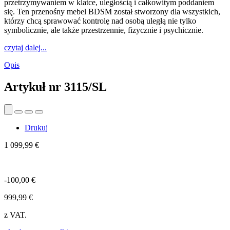
przetrzymywaniem w klatce, uległością i całkowitym poddaniem
się. Ten przenośny mebel BDSM został stworzony dla wszystkich,
którzy chcą sprawować kontrolę nad osobą uległą nie tylko
symbolicznie, ale także przestrzennie, fizycznie i psychicznie.
czytaj dalej...
Opis
Artykuł nr
3115/SL
Drukuj
1 099,99 €
-100,00 €
999,99 €
z VAT.