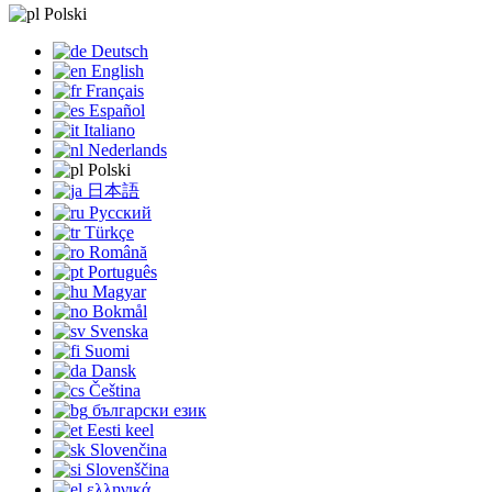
Polski
Deutsch
English
Français
Español
Italiano
Nederlands
Polski
日本語
Русский
Türkçe
Română
Português
Magyar
Bokmål
Svenska
Suomi
Dansk
Čeština
български език
Eesti keel
Slovenčina
Slovenščina
ελληνικά