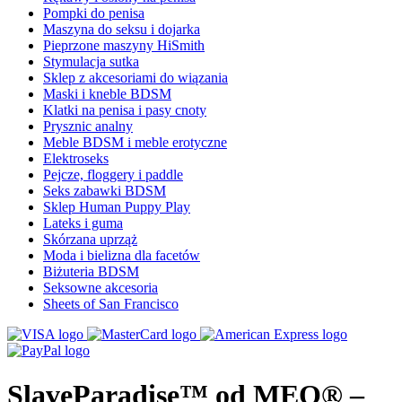
Pompki do penisa
Maszyna do seksu i dojarka
Pieprzone maszyny HiSmith
Stymulacja sutka
Sklep z akcesoriami do wiązania
Maski i kneble BDSM
Klatki na penisa i pasy cnoty
Prysznic analny
Meble BDSM i meble erotyczne
Elektroseks
Pejcze, floggery i paddle
Seks zabawki BDSM
Sklep Human Puppy Play
Lateks i guma
Skórzana uprząż
Moda i bielizna dla facetów
Biżuteria BDSM
Seksowne akcesoria
Sheets of San Francisco
SlaveParadise™ od MEO® –