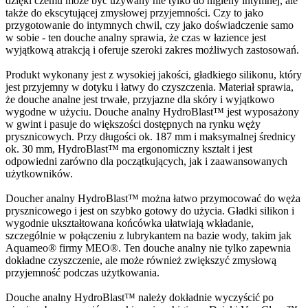
dzięki czemu może być używany nie tylko do higieny intymnej, ale
także do ekscytującej zmysłowej przyjemności. Czy to jako
przygotowanie do intymnych chwil, czy jako doświadczenie samo
w sobie - ten douche analny sprawia, że czas w łazience jest
wyjątkową atrakcją i oferuje szeroki zakres możliwych zastosowań.
Produkt wykonany jest z wysokiej jakości, gładkiego silikonu, który
jest przyjemny w dotyku i łatwy do czyszczenia. Materiał sprawia,
że douche analne jest trwałe, przyjazne dla skóry i wyjątkowo
wygodne w użyciu. Douche analny HydroBlast™ jest wyposażony
w gwint i pasuje do większości dostępnych na rynku węży
prysznicowych. Przy długości ok. 187 mm i maksymalnej średnicy
ok. 30 mm, HydroBlast™ ma ergonomiczny kształt i jest
odpowiedni zarówno dla początkujących, jak i zaawansowanych
użytkowników.
Doucher analny HydroBlast™ można łatwo przymocować do węża
prysznicowego i jest on szybko gotowy do użycia. Gładki silikon i
wygodnie ukształtowana końcówka ułatwiają wkładanie,
szczególnie w połączeniu z lubrykantem na bazie wody, takim jak
Aquameo® firmy MEO®. Ten douche analny nie tylko zapewnia
dokładne czyszczenie, ale może również zwiększyć zmysłową
przyjemność podczas użytkowania.
Douche analny HydroBlast™ należy dokładnie wyczyścić po