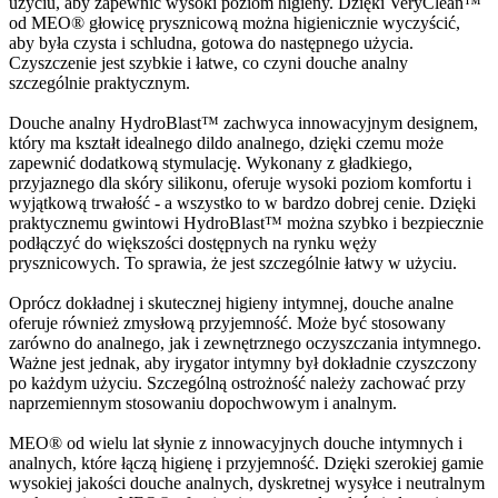
użyciu, aby zapewnić wysoki poziom higieny. Dzięki VeryClean™
od MEO® głowicę prysznicową można higienicznie wyczyścić,
aby była czysta i schludna, gotowa do następnego użycia.
Czyszczenie jest szybkie i łatwe, co czyni douche analny
szczególnie praktycznym.
Douche analny HydroBlast™ zachwyca innowacyjnym designem,
który ma kształt idealnego dildo analnego, dzięki czemu może
zapewnić dodatkową stymulację. Wykonany z gładkiego,
przyjaznego dla skóry silikonu, oferuje wysoki poziom komfortu i
wyjątkową trwałość - a wszystko to w bardzo dobrej cenie. Dzięki
praktycznemu gwintowi HydroBlast™ można szybko i bezpiecznie
podłączyć do większości dostępnych na rynku węży
prysznicowych. To sprawia, że jest szczególnie łatwy w użyciu.
Oprócz dokładnej i skutecznej higieny intymnej, douche analne
oferuje również zmysłową przyjemność. Może być stosowany
zarówno do analnego, jak i zewnętrznego oczyszczania intymnego.
Ważne jest jednak, aby irygator intymny był dokładnie czyszczony
po każdym użyciu. Szczególną ostrożność należy zachować przy
naprzemiennym stosowaniu dopochwowym i analnym.
MEO® od wielu lat słynie z innowacyjnych douche intymnych i
analnych, które łączą higienę i przyjemność. Dzięki szerokiej gamie
wysokiej jakości douche analnych, dyskretnej wysyłce i neutralnym