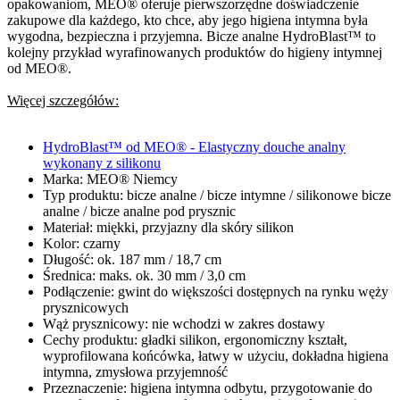
opakowaniom, MEO® oferuje pierwszorzędne doświadczenie
zakupowe dla każdego, kto chce, aby jego higiena intymna była
wygodna, bezpieczna i przyjemna. Bicze analne HydroBlast™ to
kolejny przykład wyrafinowanych produktów do higieny intymnej
od MEO®.
Więcej szczegółów:
HydroBlast™ od MEO® - Elastyczny douche analny
wykonany z silikonu
Marka: MEO® Niemcy
Typ produktu: bicze analne / bicze intymne / silikonowe bicze
analne / bicze analne pod prysznic
Materiał: miękki, przyjazny dla skóry silikon
Kolor: czarny
Długość: ok. 187 mm / 18,7 cm
Średnica: maks. ok. 30 mm / 3,0 cm
Podłączenie: gwint do większości dostępnych na rynku węży
prysznicowych
Wąż prysznicowy: nie wchodzi w zakres dostawy
Cechy produktu: gładki silikon, ergonomiczny kształt,
wyprofilowana końcówka, łatwy w użyciu, dokładna higiena
intymna, zmysłowa przyjemność
Przeznaczenie: higiena intymna odbytu, przygotowanie do