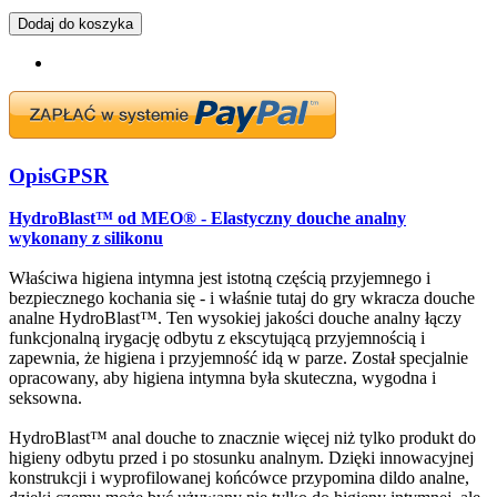
Dodaj do koszyka
Opis
GPSR
HydroBlast™ od MEO® - Elastyczny douche analny
wykonany z silikonu
Właściwa higiena intymna jest istotną częścią przyjemnego i
bezpiecznego kochania się - i właśnie tutaj do gry wkracza douche
analne HydroBlast™. Ten wysokiej jakości douche analny łączy
funkcjonalną irygację odbytu z ekscytującą przyjemnością i
zapewnia, że higiena i przyjemność idą w parze. Został specjalnie
opracowany, aby higiena intymna była skuteczna, wygodna i
seksowna.
HydroBlast™ anal douche to znacznie więcej niż tylko produkt do
higieny odbytu przed i po stosunku analnym. Dzięki innowacyjnej
konstrukcji i wyprofilowanej końcówce przypomina dildo analne,