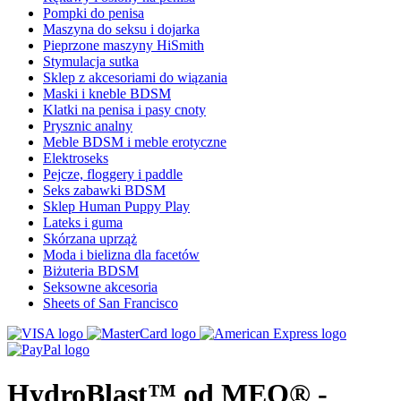
Pompki do penisa
Maszyna do seksu i dojarka
Pieprzone maszyny HiSmith
Stymulacja sutka
Sklep z akcesoriami do wiązania
Maski i kneble BDSM
Klatki na penisa i pasy cnoty
Prysznic analny
Meble BDSM i meble erotyczne
Elektroseks
Pejcze, floggery i paddle
Seks zabawki BDSM
Sklep Human Puppy Play
Lateks i guma
Skórzana uprząż
Moda i bielizna dla facetów
Biżuteria BDSM
Seksowne akcesoria
Sheets of San Francisco
HydroBlast™ od MEO® -