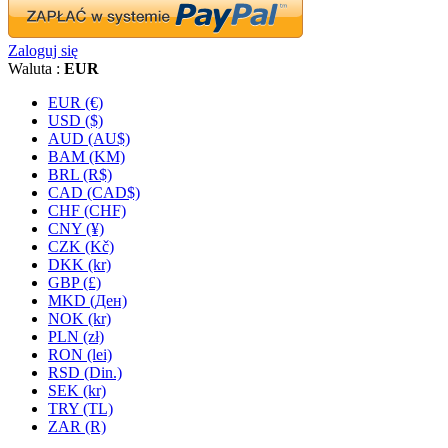
Zaloguj się
Waluta :
EUR
EUR (€)
USD ($)
AUD (AU$)
BAM (KM)
BRL (R$)
CAD (CAD$)
CHF (CHF)
CNY (¥)
CZK (Kč)
DKK (kr)
GBP (£)
MKD (Ден)
NOK (kr)
PLN (zł)
RON (lei)
RSD (Din.)
SEK (kr)
TRY (TL)
ZAR (R)