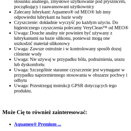
stosunku analnego, zmysłowe użytkowanie pod prysznicem,
początkujący i zaawansowani użytkownicy
Zalecany lubrykant: Aquameo® od MEO® lub inny
odpowiedni lubrykant na bazie wody
Czyszczenie: dokładnie wyczyść po każdym użyciu. Do
higienicznego czyszczenia polecamy VeryClean™ od MEO®
Uwaga: Douche analny nie powinien być używany z
lubrykantami na bazie silikonu, ponieważ mogą one
uszkodzić materiał silikonowy
Uwaga: Zawsze ostrożnie i w kontrolowany sposób dozuj
ciśnienie wody
Uwaga: Nie używaj w przypadku bólu, podrażnienia, urazu
lub dyskomfortu
Uwaga: Szczególnie staranne czyszczenie jest wymagane w
przypadku naprzemiennego stosowania w obszarze pochwy i
odbytu
Uwaga: Przestrzegaj instrukcji GPSR dotyczących tego
produktu.
Może Cię to również zainteresować:
Aquameo® Premium ...