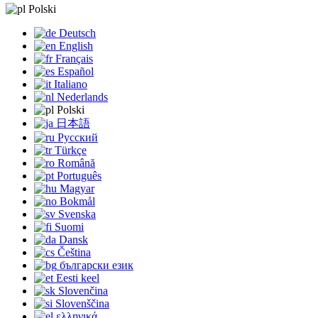
Polski
Deutsch
English
Français
Español
Italiano
Nederlands
Polski
日本語
Русский
Türkçe
Română
Português
Magyar
Bokmål
Svenska
Suomi
Dansk
Čeština
български език
Eesti keel
Slovenčina
Slovenščina
ελληνικά