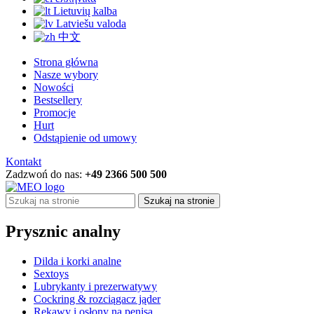
Lietuvių kalba
Latviešu valoda
中文
Strona główna
Nasze wybory
Nowości
Bestsellery
Promocje
Hurt
Odstąpienie od umowy
Kontakt
Zadzwoń do nas:
+49 2366 500 500
Szukaj na stronie
Prysznic analny
Dilda i korki analne
Sextoys
Lubrykanty i prezerwatywy
Cockring & rozciągacz jąder
Rękawy i osłony na penisa