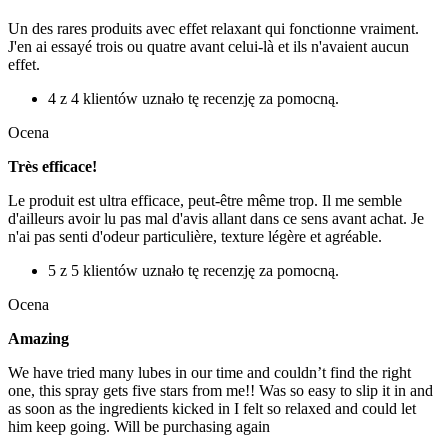
Un des rares produits avec effet relaxant qui fonctionne vraiment.
J'en ai essayé trois ou quatre avant celui-là et ils n'avaient aucun
effet.
4 z 4 klientów uznało tę recenzję za pomocną.
Ocena
Très efficace!
Le produit est ultra efficace, peut-être même trop. Il me semble
d'ailleurs avoir lu pas mal d'avis allant dans ce sens avant achat. Je
n'ai pas senti d'odeur particulière, texture légère et agréable.
5 z 5 klientów uznało tę recenzję za pomocną.
Ocena
Amazing
We have tried many lubes in our time and couldn’t find the right
one, this spray gets five stars from me!! Was so easy to slip it in and
as soon as the ingredients kicked in I felt so relaxed and could let
him keep going. Will be purchasing again