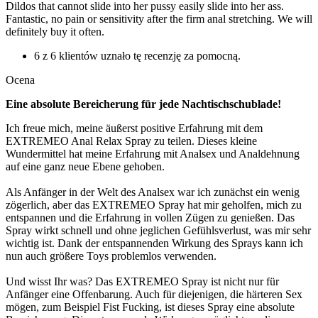
Dildos that cannot slide into her pussy easily slide into her ass.
Fantastic, no pain or sensitivity after the firm anal stretching. We will
definitely buy it often.
6 z 6 klientów uznało tę recenzję za pomocną.
Ocena
Eine absolute Bereicherung für jede Nachtischschublade!
Ich freue mich, meine äußerst positive Erfahrung mit dem
EXTREMEO Anal Relax Spray zu teilen. Dieses kleine
Wundermittel hat meine Erfahrung mit Analsex und Analdehnung
auf eine ganz neue Ebene gehoben.
Als Anfänger in der Welt des Analsex war ich zunächst ein wenig
zögerlich, aber das EXTREMEO Spray hat mir geholfen, mich zu
entspannen und die Erfahrung in vollen Zügen zu genießen. Das
Spray wirkt schnell und ohne jeglichen Gefühlsverlust, was mir sehr
wichtig ist. Dank der entspannenden Wirkung des Sprays kann ich
nun auch größere Toys problemlos verwenden.
Und wisst Ihr was? Das EXTREMEO Spray ist nicht nur für
Anfänger eine Offenbarung. Auch für diejenigen, die härteren Sex
mögen, zum Beispiel Fist Fucking, ist dieses Spray eine absolute