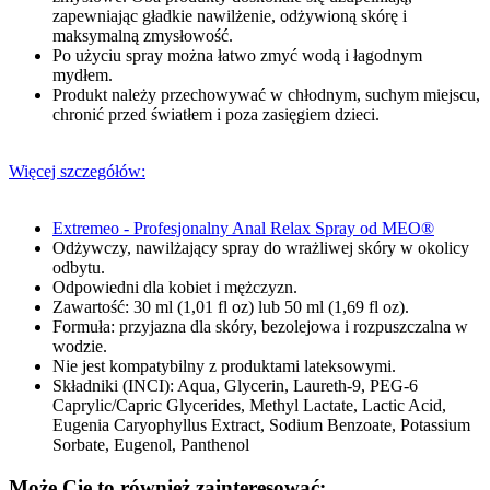
zapewniając gładkie nawilżenie, odżywioną skórę i
maksymalną zmysłowość.
Po użyciu spray można łatwo zmyć wodą i łagodnym
mydłem.
Produkt należy przechowywać w chłodnym, suchym miejscu,
chronić przed światłem i poza zasięgiem dzieci.
Więcej szczegółów:
Extremeo - Profesjonalny Anal Relax Spray od MEO®
Odżywczy, nawilżający spray do wrażliwej skóry w okolicy
odbytu.
Odpowiedni dla kobiet i mężczyzn.
Zawartość: 30 ml (1,01 fl oz) lub 50 ml (1,69 fl oz).
Formuła: przyjazna dla skóry, bezolejowa i rozpuszczalna w
wodzie.
Nie jest kompatybilny z produktami lateksowymi.
Składniki (INCI): Aqua, Glycerin, Laureth-9, PEG-6
Caprylic/Capric Glycerides, Methyl Lactate, Lactic Acid,
Eugenia Caryophyllus Extract, Sodium Benzoate, Potassium
Sorbate, Eugenol, Panthenol
Może Cię to również zainteresować: