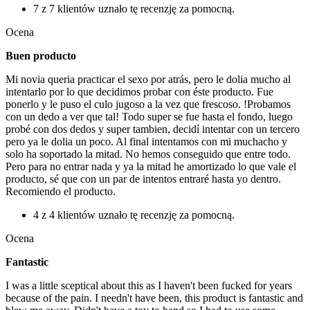
7 z 7 klientów uznało tę recenzję za pomocną.
Ocena
Buen producto
Mi novia queria practicar el sexo por atrás, pero le dolia mucho al
intentarlo por lo que decidimos probar con éste producto. Fue
ponerlo y le puso el culo jugoso a la vez que frescoso. !Probamos
con un dedo a ver que tal! Todo super se fue hasta el fondo, luego
probé con dos dedos y super tambien, decidí intentar con un tercero
pero ya le dolia un poco. Al final intentamos con mi muchacho y
solo ha soportado la mitad. No hemos conseguido que entre todo.
Pero para no entrar nada y ya la mitad he amortizado lo que vale el
producto, sé que con un par de intentos entraré hasta yo dentro.
Recomiendo el producto.
4 z 4 klientów uznało tę recenzję za pomocną.
Ocena
Fantastic
I was a little sceptical about this as I haven't been fucked for years
because of the pain. I needn't have been, this product is fantastic and