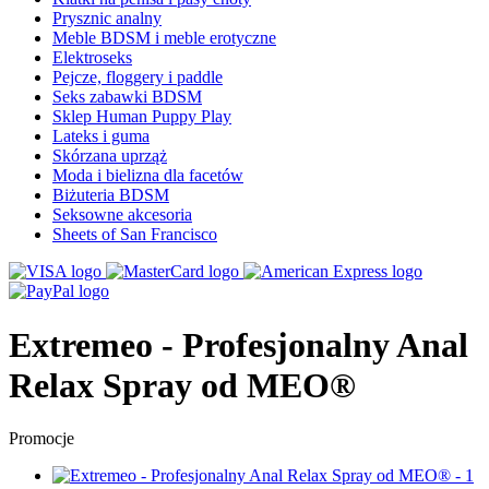
Prysznic analny
Meble BDSM i meble erotyczne
Elektroseks
Pejcze, floggery i paddle
Seks zabawki BDSM
Sklep Human Puppy Play
Lateks i guma
Skórzana uprząż
Moda i bielizna dla facetów
Biżuteria BDSM
Seksowne akcesoria
Sheets of San Francisco
Extremeo - Profesjonalny Anal
Relax Spray od MEO®
Promocje