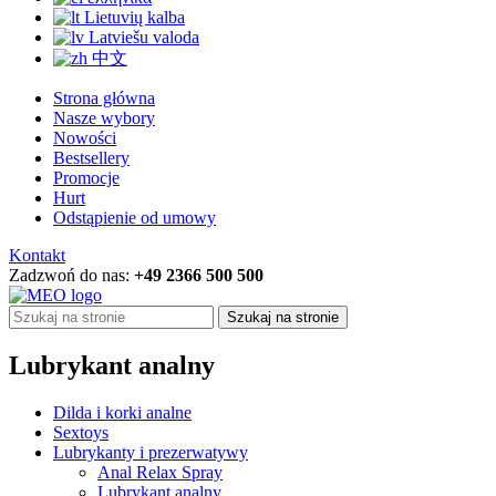
Lietuvių kalba
Latviešu valoda
中文
Strona główna
Nasze wybory
Nowości
Bestsellery
Promocje
Hurt
Odstąpienie od umowy
Kontakt
Zadzwoń do nas:
+49 2366 500 500
Szukaj na stronie
Lubrykant analny
Dilda i korki analne
Sextoys
Lubrykanty i prezerwatywy
Anal Relax Spray
Lubrykant analny