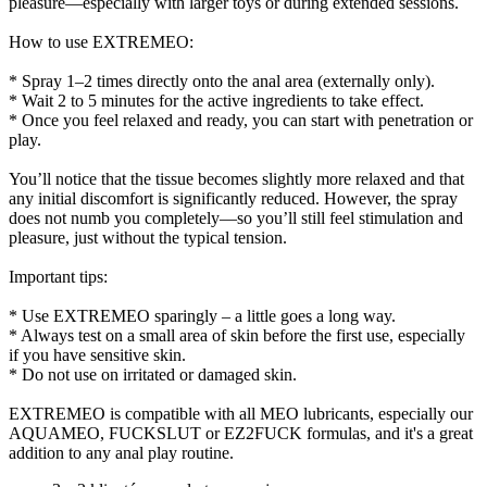
pleasure—especially with larger toys or during extended sessions.
How to use EXTREMEO:
* Spray 1–2 times directly onto the anal area (externally only).
* Wait 2 to 5 minutes for the active ingredients to take effect.
* Once you feel relaxed and ready, you can start with penetration or
play.
You’ll notice that the tissue becomes slightly more relaxed and that
any initial discomfort is significantly reduced. However, the spray
does not numb you completely—so you’ll still feel stimulation and
pleasure, just without the typical tension.
Important tips:
* Use EXTREMEO sparingly – a little goes a long way.
* Always test on a small area of skin before the first use, especially
if you have sensitive skin.
* Do not use on irritated or damaged skin.
EXTREMEO is compatible with all MEO lubricants, especially our
AQUAMEO, FUCKSLUT or EZ2FUCK formulas, and it's a great
addition to any anal play routine.