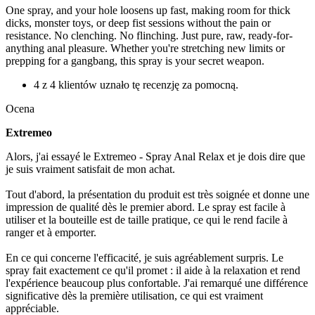
One spray, and your hole loosens up fast, making room for thick
dicks, monster toys, or deep fist sessions without the pain or
resistance. No clenching. No flinching. Just pure, raw, ready-for-
anything anal pleasure. Whether you're stretching new limits or
prepping for a gangbang, this spray is your secret weapon.
4 z 4 klientów uznało tę recenzję za pomocną.
Ocena
Extremeo
Alors, j'ai essayé le Extremeo - Spray Anal Relax et je dois dire que
je suis vraiment satisfait de mon achat.
Tout d'abord, la présentation du produit est très soignée et donne une
impression de qualité dès le premier abord. Le spray est facile à
utiliser et la bouteille est de taille pratique, ce qui le rend facile à
ranger et à emporter.
En ce qui concerne l'efficacité, je suis agréablement surpris. Le
spray fait exactement ce qu'il promet : il aide à la relaxation et rend
l'expérience beaucoup plus confortable. J'ai remarqué une différence
significative dès la première utilisation, ce qui est vraiment
appréciable.