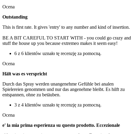
Ocena
Outstanding
This is first rate. It gives 'entry' to any number and kind of insertion.
BE A BIT CAREFUL TO START WITH - you could go crazy and
stuff the house up you because extremeo makes it seem easy!
6 z 6 klientów uznało tę recenzję za pomocną.
Ocena
Hält was es verspricht
Durch das Spray werden unangenehme Gefühle bei analen
Spielereien genommen und nur das angenehme bleibt. Es hilft zu
entspannen, ohne zu betäuben.
3 z 4 klientów uznało tę recenzję za pomocną.
Ocena
e' la mia prima esperienza su questo prodotto. Eccezionale