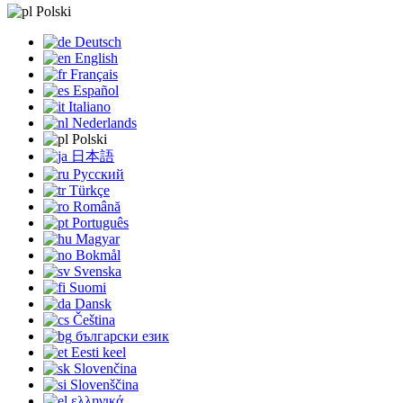
Polski
Deutsch
English
Français
Español
Italiano
Nederlands
Polski
日本語
Русский
Türkçe
Română
Português
Magyar
Bokmål
Svenska
Suomi
Dansk
Čeština
български език
Eesti keel
Slovenčina
Slovenščina
ελληνικά