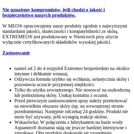
Nie uznajemy kompromisów, jeśli chodzi o jakość i
bezpieczeństwo naszych produktów.
W MEO® opracowujemy nasze produkty zgodnie z najwyższymi
standardami jakości, skuteczności i kompatybilności ze skórą.
EXTREMEO® jest produkowany w Niemczech przy użyciu
wyłącznie certyfikowanych składników wysokiej jakości.
Zastosowanie
nanieś od 2 do 4 rozpyleń Extremeo bezpośrednio na okolice
intymne i delikatnie wmasuj.
Odżywcza formuła szybko się wchłania, uelastycznia skórę i
pozostawia uczucie przyjemnej miękkości.
Tylko do użytku zewnętrznego. Nie stosować na uszkodzoną
lub podrażnioną skórę. Unikaj kontaktu z oczami.
Przed pierwszym zastosowaniem spray należy przetestować
na niewielkim obszarze skóry (np. na wewnętrznej stronie
przedramienia). Następnie odczekaj 24 godziny. Produkt nie
może być używany, jeśli wystąpią reakcje skórne.
Wskazówka: W połączeniu z lubrykantem na bazie wody
Aquameo® doznania stają się jeszcze bardziej intensywne i
zmysłowe. Oba produkty doskonale się uzupełniają,