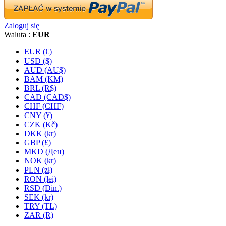
Zaloguj się
Waluta :
EUR
EUR (€)
USD ($)
AUD (AU$)
BAM (KM)
BRL (R$)
CAD (CAD$)
CHF (CHF)
CNY (¥)
CZK (Kč)
DKK (kr)
GBP (£)
MKD (Ден)
NOK (kr)
PLN (zł)
RON (lei)
RSD (Din.)
SEK (kr)
TRY (TL)
ZAR (R)