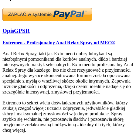
Opis
GPSR
Extremeo - Profesjonalny Anal Relax Spray od MEO®
Anal Relax Spray, taki jak Extremeo i dobry lubrykant są
niezbędnymi pomocnikami dla korków analnych, dildo i bardziej
intensywnych praktyk seksualnych. Extremeo to profesjonalny Anal
Relax Spray dla każdego, kto nie chce rezygnować z przyjemności
analnej. Jego wysoce skoncentrowana formuła została opracowana
specjalnie z myślą o wrażliwej skórze okolic intymnych. Zapewnia
uczucie gładkości i odprężenia, dzięki czemu idealnie nadaje się do
szczególnie intensywnej, zmysłowej przyjemności.
Extremeo to sekret wielu doświadczonych użytkowników, którzy
szukają czegoś więcej: uczucia odprężenia, jedwabiście gładkiej
skóry i maksymalnej zmysłowości w jednym produkcie. Spray
szybko się wchłania, nie pozostawia śladów i pozostawia skórę
przyjemnie zrelaksowaną i odżywioną - idealny dla tych, którzy
chcą więcej.