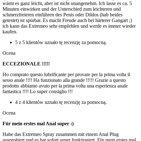
wärnt es ganz leicht, aber ist nicht unangenehm. Ich lasse es ca. 5
Minuten einwirken und der Unterschied zum leichteren und
schmerzfreieren einführen des Penis oder Dildos (hab beides
getestet) ist spürbar. Es macht Freude auch bei härterer Gangart ;)
ich kann das Extremeo sehr empfehlen und werde es immer wieder
kaufen.
5 z 5 klientów uznało tę recenzję za pomocną.
Ocena
ECCEZIONALE !!!!!
Ho comprato questo lubrificante per provare per la prima volta il
sesso anale !!!! Ha funzionato alla grande !!!!! Grazie a questo
prodotto abbiamo avuto per la prima volta una esperienza anale
fantastica !!!! Lo super consiglio !!!
4 z 4 klientów uznało tę recenzję za pomocną.
Ocena
Für mein erstes mal Anal super :)
Habe das Extremeo Spray zusammen mit einem Anal Plug
ausprobiert und es hat sofort super funktioniert. Für mein erstes mal