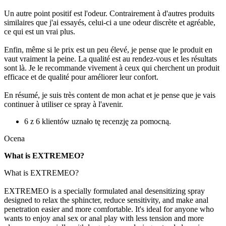
Un autre point positif est l'odeur. Contrairement à d'autres produits
similaires que j'ai essayés, celui-ci a une odeur discrète et agréable,
ce qui est un vrai plus.
Enfin, même si le prix est un peu élevé, je pense que le produit en
vaut vraiment la peine. La qualité est au rendez-vous et les résultats
sont là. Je le recommande vivement à ceux qui cherchent un produit
efficace et de qualité pour améliorer leur confort.
En résumé, je suis très content de mon achat et je pense que je vais
continuer à utiliser ce spray à l'avenir.
6 z 6 klientów uznało tę recenzję za pomocną.
Ocena
What is EXTREMEO?
What is EXTREMEO?
EXTREMEO is a specially formulated anal desensitizing spray
designed to relax the sphincter, reduce sensitivity, and make anal
penetration easier and more comfortable. It's ideal for anyone who
wants to enjoy anal sex or anal play with less tension and more