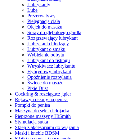
Lubrykanty
Lube
Prezerwatywy
Pielęgnacja ciała
Olejek do masażu
Spray do głębokiego gardła
Rozgrzewający lubrykant
Lubrykant chłodzący
Lubrykant o smaku
Wybielanie odbytu
Lubrykant do fistingu
Wtryskiwacz lubrykantu
Hybrydowy lubrykant
Opóźnienie rozpylania
Świece do masażu
Pixie Dust
Cockring & rozciągacz jąder
Rękawy i osłony na penisa
Pompki do penisa
Maszyna do seksu i dojarka
Pieprzone maszyny HiSmith
Stymulacja sutka
Sklep z akcesoriami do wiązania
Maski i kneble BDSM
Klatki na penisa i pasy cnoty