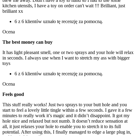
blew me away. Didn't have a toy to hand so I had to use some
kitchen utensils, I have a toy on order can't wait !!! Brilliant, just
brilliant xx
6 z 6 klientów uznało tę recenzję za pomocną.
Ocena
The best money can buy
It has light pleasant smell, one or two sprays and your hole will relax
in seconds. I always use when I want to stretch my ass with bigger
toys
6 z 6 klientów uznało tę recenzję za pomocną.
Ocena
Feels good
This stuff really works! Just two sprays to your butt hole and you
start to feel a lovely little tingle within a few seconds. I gave it a few
minutes to really work it’s magic and it didn’t disappoint. It got my
hole nice and relaxed but not numb. It doesn’t reduce sensation at
all, it just relaxes your hole to enable you to stretch it to its full
potential. After using this, I finally managed to edge a large plug in,