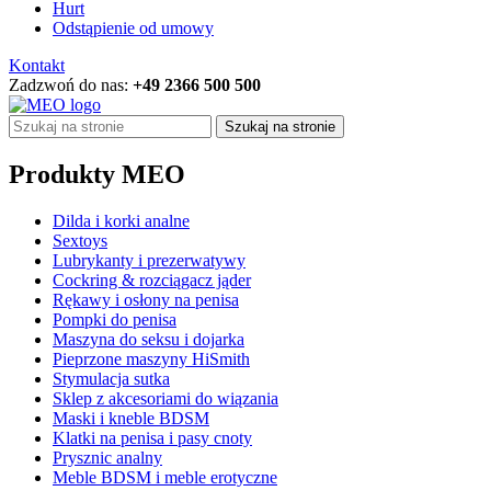
Hurt
Odstąpienie od umowy
Kontakt
Zadzwoń do nas:
+49 2366 500 500
Szukaj na stronie
Produkty MEO
Dilda i korki analne
Sextoys
Lubrykanty i prezerwatywy
Cockring & rozciągacz jąder
Rękawy i osłony na penisa
Pompki do penisa
Maszyna do seksu i dojarka
Pieprzone maszyny HiSmith
Stymulacja sutka
Sklep z akcesoriami do wiązania
Maski i kneble BDSM
Klatki na penisa i pasy cnoty
Prysznic analny
Meble BDSM i meble erotyczne