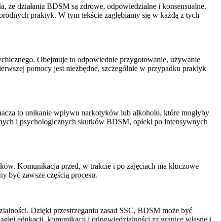
a, że działania BDSM są zdrowe, odpowiedzialne i konsensualne.
orodnych praktyk. W tym tekście zagłębiamy się w każdą z tych
ychicznego. Obejmuje to odpowiednie przygotowanie, używanie
pierwszej pomocy jest niezbędne, szczególnie w przypadku praktyk
nacza to unikanie wpływu narkotyków lub alkoholu, które mogłyby
alnych i psychologicznych skutków BDSM, opieki po intensywnych
ków. Komunikacja przed, w trakcie i po zajęciach ma kluczowe
nny być zawsze częścią procesu.
dzialności. Dzięki przestrzeganiu zasad SSC, BDSM może być
łej edukacji, komunikacji i odpowiedzialności za granice własne i