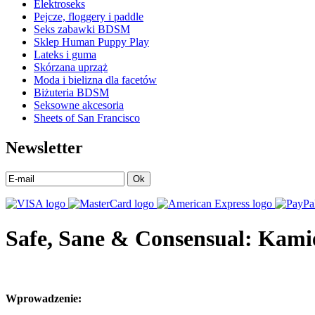
Elektroseks
Pejcze, floggery i paddle
Seks zabawki BDSM
Sklep Human Puppy Play
Lateks i guma
Skórzana uprząż
Moda i bielizna dla facetów
Biżuteria BDSM
Seksowne akcesoria
Sheets of San Francisco
Newsletter
Ok
Safe, Sane & Consensual: Kami
Wprowadzenie: