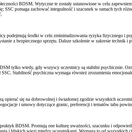
ołeczności BDSM. Wytyczne te zostały ustanowione w celu zapewnieni
ię; SSC pomaga zachować integralność i szacunek w ramach tych różn
ć.
cy podejmują środki w celu zminimalizowania ryzyka fizycznego i ps
tanie z bezpiecznego sprzętu. Dalsze szkolenie w zakresie technik i 
M tylko wtedy, gdy wszyscy uczestnicy są stabilni psychicznie. Oz
asad SSC. Stabilność psychiczna wymaga również zrozumienia emocjon
opierać się na dobrowolnej i świadomej zgodzie wszystkich uczestni
Negocjacje i umowy dotyczące granic, preferencji i tematów tabu powi
 i praktyk BDSM. Promują one kulturę uważności, szacunku i odpowie
a i bliskich więzi między uczestnikami. Wymaga to od wszystkich ciąg