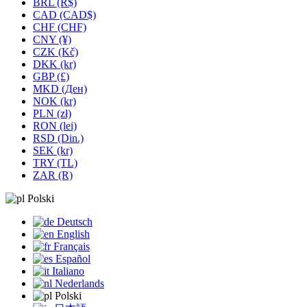
BRL (R$)
CAD (CAD$)
CHF (CHF)
CNY (¥)
CZK (Kč)
DKK (kr)
GBP (£)
MKD (Ден)
NOK (kr)
PLN (zł)
RON (lei)
RSD (Din.)
SEK (kr)
TRY (TL)
ZAR (R)
Polski
Deutsch
English
Français
Español
Italiano
Nederlands
Polski