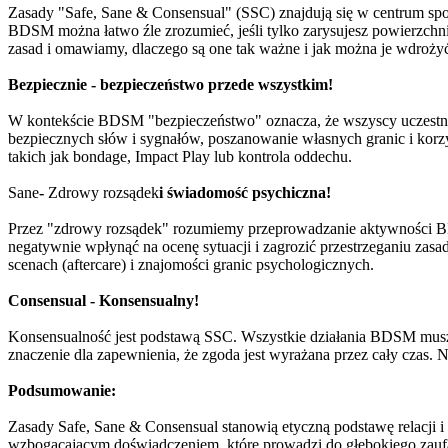
Zasady "Safe, Sane & Consensual" (SSC) znajdują się w centrum sp
BDSM można łatwo źle zrozumieć, jeśli tylko zarysujesz powierzchn
zasad i omawiamy, dlaczego są one tak ważne i jak można je wdroży
Bezpiecznie - bezpieczeństwo przede wszystkim!
W kontekście BDSM "bezpieczeństwo" oznacza, że wszyscy uczestni
bezpiecznych słów i sygnałów, poszanowanie własnych granic i korzys
takich jak bondage, Impact Play lub kontrola oddechu.
Sane
-
Zdrowy rozsądek
i świadomość psychiczna!
Przez "zdrowy rozsądek" rozumiemy przeprowadzanie aktywności BDS
negatywnie wpłynąć na ocenę sytuacji i zagrozić przestrzeganiu z
scenach (aftercare) i znajomości granic psychologicznych.
Consensual - Konsensualny!
Konsensualność jest podstawą SSC. Wszystkie działania BDSM muszą 
znaczenie dla zapewnienia, że zgoda jest wyrażana przez cały czas. 
Podsumowanie:
Zasady Safe, Sane & Consensual stanowią etyczną podstawę relacji
wzbogacającym doświadczeniem, które prowadzi do głębokiego zaufani