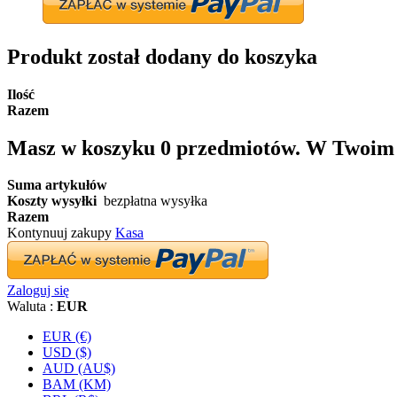
Produkt został dodany do koszyka
Ilość
Razem
Masz w koszyku
0
przedmiotów.
W Twoim k
Suma artykułów
Koszty wysyłki
bezpłatna wysyłka
Razem
Kontynuuj zakupy
Kasa
Zaloguj się
Waluta :
EUR
EUR (€)
USD ($)
AUD (AU$)
BAM (KM)