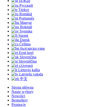
日本語
Русский
Türkçe
Română
Português
Magyar
Bokmål
Svenska
Suomi
Dansk
Čeština
български език
Eesti keel
Slovenčina
Slovenščina
ελληνικά
Lietuvių kalba
Latviešu valoda
中文
Strona główna
Nasze wybory
Nowości
Bestsellery
Promocje